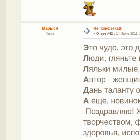
Марыся
Re: Конфетка!!!
Гость
«
Ответ #42 :
14 Июнь 2011, 
Э
то чудо, это 
Л
юди, гляньте 
Л
яльки милые,
А
втор - женщи
Д
ань таланту 
А
еще, новинок
Поздравляю! 
творчеством, 
здоровья, исп