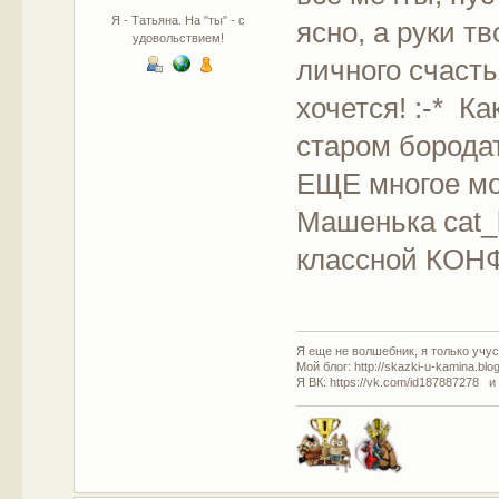
Я - Татьяна. На "ты" - с
ясно, а руки т
удовольствием!
личного счасть
хочется! :-* Ка
старом борода
ЕЩЕ многое 
Машенька cat_l
классной КО
Я еще не волшебник, я только учусь
Мой блог: http://skazki-u-kamina.blo
Я ВК: https://vk.com/id187887278 и