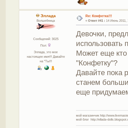
Эллада
Re: Конфетка!!!
Волшебница
«
Ответ #41 :
14 Июнь 2011, 
Девочки, предл
Сообщений: 3025
использовать п
Пол:
Может еще кто
Эллада, это мое
настоящее имя!!! Давайте
"Конфетку"?
на "Ты!!!
Давайте пока 
станем больши
еще придумаем
мой магазинчик http://www.livemaster
мой блог http://ellada-dolls.blogspot