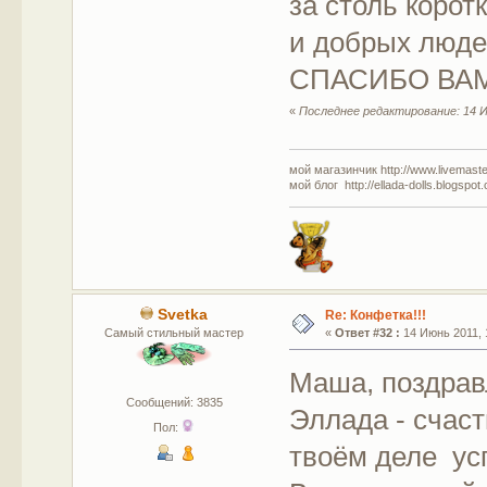
за столь корот
и добрых людей
СПАСИБО ВАМ!
«
Последнее редактирование: 14 И
мой магазинчик http://www.livemaster
мой блог http://ellada-dolls.blogspot
Svetka
Re: Конфетка!!!
Самый стильный мастер
«
Ответ #32 :
14 Июнь 2011, 
Маша, поздрав
Сообщений: 3835
Эллада - счаст
Пол:
твоём деле ус