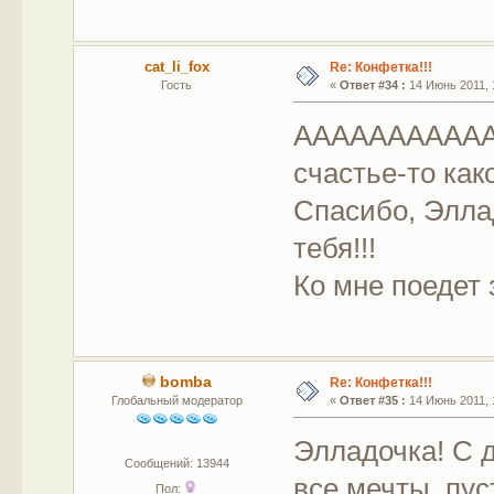
cat_li_fox
Re: Конфетка!!!
Гость
«
Ответ #34 :
14 Июнь 2011, 
ААААААААААА......
счастье-то како
Спасибо, Эллад
тебя!!!
Ко мне поедет з
bomba
Re: Конфетка!!!
Глобальный модератор
«
Ответ #35 :
14 Июнь 2011, 
Элладочка! С 
Сообщений: 13944
все мечты, пус
Пол: