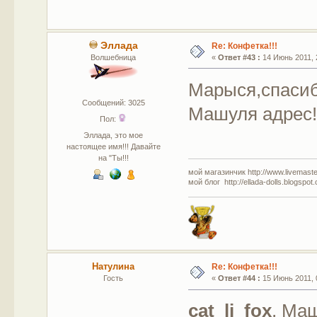
Эллада
Re: Конфетка!!!
Волшебница
«
Ответ #43 :
14 Июнь 2011, 
Марыся,спасиб
Сообщений: 3025
Машуля адрес!
Пол:
Эллада, это мое
настоящее имя!!! Давайте
на "Ты!!!
мой магазинчик http://www.livemaster
мой блог http://ellada-dolls.blogspot
Натулина
Re: Конфетка!!!
Гость
«
Ответ #44 :
15 Июнь 2011, 
cat_li_fox
, Ма