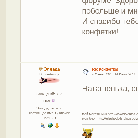
форуме! Здоро
побольше и мн
И спасибо теб
конфетки!
Эллада
Re: Конфетка!!!
Волшебница
«
Ответ #40 :
14 Июнь 2011, 
Наташенька, сп
Сообщений: 3025
Пол:
Эллада, это мое
настоящее имя!!! Давайте
мой магазинчик http://www.livemaster
на "Ты!!!
мой блог http://ellada-dolls.blogspot