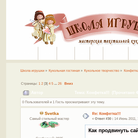
Портал
Помощь
На сайт
Поиск
Вход
Регистрация
Школа игрушки
»
Кукольная гостиная
»
Кукольное творчество
»
Конфетка
Страницы:
1
2
[
3
]
4
5
...
26
Вниз
Автор
Тема: Конфетка!!! (Прочитано 4
0 Пользователей и 1 Гость просматривают эту тему.
Svetka
Re: Конфетка!!!
Самый стильный мастер
«
Ответ #30 :
14 Июнь 2011, 
Как продвинуть са