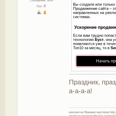
Сообщений: 3835
Вы создали или только 
Пол:
Продвижение сайта – эт
направленных на увели
системах.
Ускорение продви
Если вам трудно попаст
технологию
Буст
, она 
появляются уже в течен
Топ10 за месяц, то в
Se
Начать пр
Праздник, праз
а-а-а-а!
магазин на Ярмарке мастеров http://
группа в контакте http://vk.com/clu