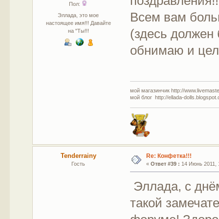
поздравления!!
Пол:
Всем вам боль
Эллада, это мое
настоящее имя!!! Давайте
(здесь должен 
на "Ты!!!
обнимаю и целу
мой магазинчик http://www.livemaster
мой блог http://ellada-dolls.blogspot
Tenderrainy
Re: Конфетка!!!
Гость
«
Ответ #39 :
14 Июнь 2011, 
Эллада, с днём
такой замечат