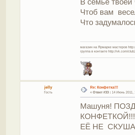
В семье твоей 
Чтоб вам весе
Что задумалос
магазин на Ярмарке мастеров http://
группа в контакте http://vk.com/clu
jelly
Re: Конфетка!!!
Гость
«
Ответ #33 :
14 Июнь 2011, 
Машуня! ПОЗ
КОНФЕТКОЙ!!!
ЕЁ НЕ СКУША