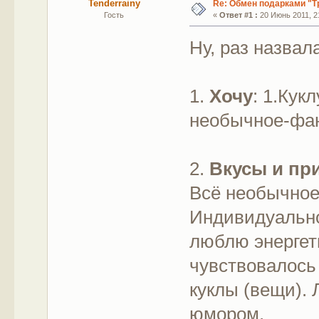
Tenderrainy
Re: Обмен подарками "Т
Гость
«
Ответ #1 :
20 Июнь 2011, 21
Ну, раз назвал
1.
Хочу
: 1.Кук
необычное-фан
2.
Вкусы и пр
Всё необычное
Индивидуально
люблю энергет
чувствовалось
куклы (вещи).
юмором.