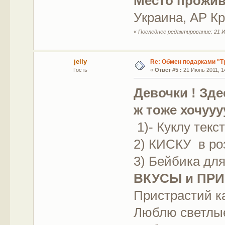
Место прожив
Украина, АР Кр
«
Последнее редактирование: 21 И
jelly
Re: Обмен подарками "Т
Гость
«
Ответ #5 :
21 Июнь 2011, 14
Девочки ! Зде
ж тоже хочуууу
1)- Куклу тек
2) КИСКУ в ро
3) Бейбика для
ВКУСЫ и ПР
Пристрастий ка
Люблю светлые