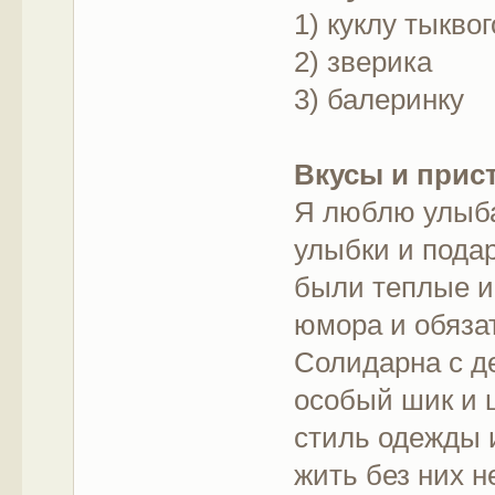
1) куклу тыкво
2) зверика
3) балеринку
Вкусы и прис
Я люблю улыба
улыбки и пода
были теплые и
юмора и обяза
Солидарна с д
особый шик и 
стиль одежды 
жить без них н