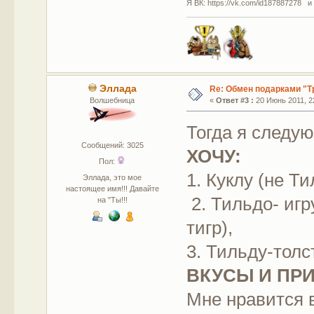
Я ВК: https://vk.com/id187887278 и
Эллада
Re: Обмен подарками "Т
Волшебница
«
Ответ #3 :
20 Июнь 2011, 22
Тогда я следую
Сообщений: 3025
ХОЧУ:
Пол:
1. Куклу (не Т
Эллада, это мое
настоящее имя!!! Давайте
2. Тильдо- игр
на "Ты!!!
тигр),
3. Тильду-толс
ВКУСЫ И ПР
Мне нравится в