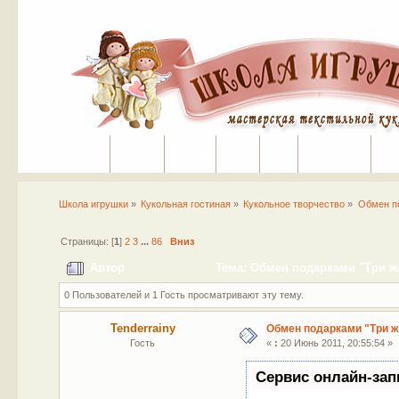
Портал
Помощь
На сайт
Поиск
Вход
Регистрация
Школа игрушки
»
Кукольная гостиная
»
Кукольное творчество
»
Обмен п
Страницы: [
1
]
2
3
...
86
Вниз
Автор
Тема: Обмен подарками "Три же
0 Пользователей и 1 Гость просматривают эту тему.
Tenderrainy
Обмен подарками "Три 
Гость
«
:
20 Июнь 2011, 20:55:54 »
Сервис онлайн-зап