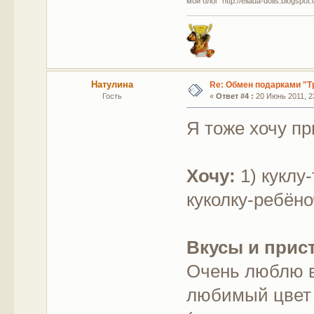
мой блог http://ellada-dolls.blogspot
Натулина
Re: Обмен подарками "Т
Гость
«
Ответ #4 :
20 Июнь 2011, 23
Я тоже хочу пр
Хочу:
1) куклу-
куколку-ребён
Вкусы и прис
Очень люблю в
любимый цвет 