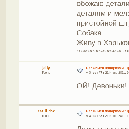
обожаю детали
деталям и мел
пристойной шту
Собака,
Живу в Харько
«
Последнее редактирование: 21 И
jelly
Re: Обмен подарками "Т
Гость
«
Ответ #7 :
21 Июнь 2011, 16
ОЙ! Девоньки! 
cat_li_fox
Re: Обмен подарками "Т
Гость
«
Ответ #8 :
21 Июнь 2011, 17
Лиля, я все пон