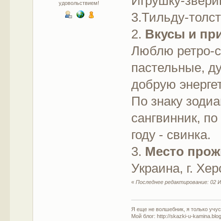
Игрушку-зверик
удовольствием!
3.Тильду-толс
2.
Вкусы и пр
Люблю ретро-с
пастельные, д
добрую энерге
По знаку зодиа
сангвинник, по
году - свинка.
3.
Место прож
Украина, г. Хер
«
Последнее редактирование: 02 И
Я еще не волшебник, я только учусь
Мой блог: http://skazki-u-kamina.blo