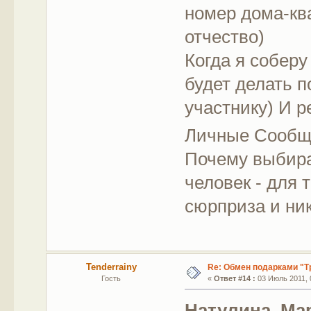
номер дома-кв
отчество)
Когда я соберу
будет делать п
участнику) И 
Личные Сооб
Почему выбира
человек - для 
сюрприза и ник
Tenderrainy
Re: Обмен подарками "Т
Гость
«
Ответ #14 :
03 Июль 2011, 
Натулина
,
Ма