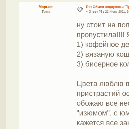
Марыся
Re: Обмен подарками "Т
Гость
«
Ответ #6 :
21 Июнь 2011, 16
ну стоит на по
пропустила!!!!
1) кофейное д
2) вязаную ко
3) бисерное ко
Цвета люблю в
пристрастий осо
обожаю все не
"изюмом", с ю
кажется все з