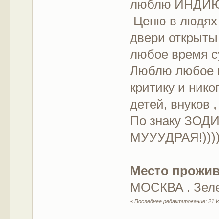
люблю ИНДИЮ,
Ценю в людях 
двери открыты 
любое время с
Люблю любое в
критику и ник
детей, внуков
По знаку ЗОДИ
МУУУДРАЯ!)))
Место прожи
МОСКВА . Зел
«
Последнее редактирование: 21 Июн