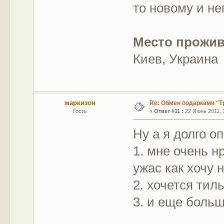
то новому и не
Место прожив
Киев, Украина
маркизон
Re: Обмен подарками "Т
Гость
«
Ответ #11 :
22 Июнь 2011, 1
Ну а я долго 
1. мне очень н
ужас как хочу 
2. хочется тил
3. и еще больш