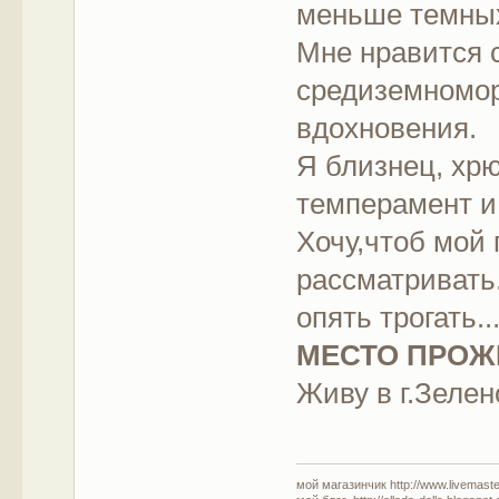
меньше темных
Мне нравится с
средиземномор
вдохновения.
Я близнец, хр
темперамент и 
Хочу,чтоб мой
рассматривать..
опять трогать...
МЕСТО ПРО
Живу в г.Зелен
мой магазинчик http://www.livemaster