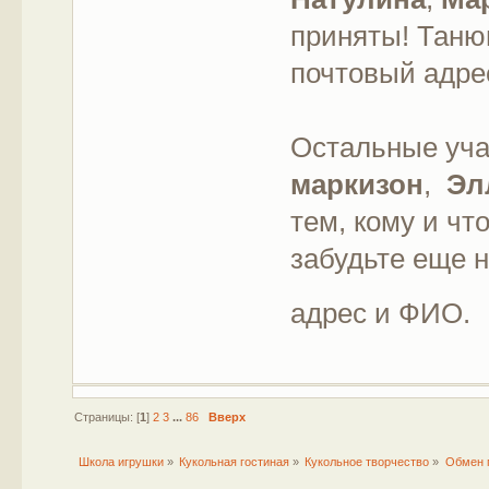
приняты! Таню
почтовый адрес
Остальные уча
маркизон
,
Эл
тем, кому и чт
забудьте еще 
адрес и ФИО.
Страницы: [
1
]
2
3
...
86
Вверх
Школа игрушки
»
Кукольная гостиная
»
Кукольное творчество
»
Обмен 