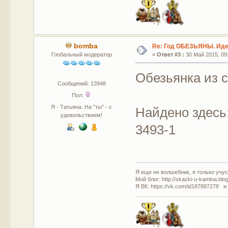
bomba
Re: Год ОБЕЗЬЯНЫ. Идеи
Глобальный модератор
«
Ответ #3 :
30 Май 2015, 09:
Обезьянка из 
Сообщений: 13948
Пол:
Я - Татьяна. На "ты" - с
Найдено здесь: 
удовольствием!
3493-1
Я еще не волшебник, я только учусь
Мой блог: http://skazki-u-kamina.blo
Я ВК: https://vk.com/id187887278 и