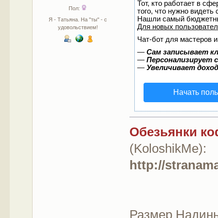
Тот, кто работает в сф
Пол:
того, что нужно видеть
Нашли самый бюджетны
Я - Татьяна. На "ты" - с
Для новых пользовате
удовольствием!
Чат-бот для мастеров и
—
Сам записывает кл
—
Персонализирует с
—
Увеличивает дохо
Начать пол
Обезьянки к
(KoloshikMe):
http://stranam
Размер Надиных