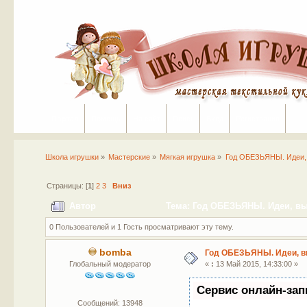
Портал
Помощь
На сайт
Поиск
Вход
Регистрация
Школа игрушки
»
Мастерские
»
Мягкая игрушка
»
Год ОБЕЗЬЯНЫ. Идеи, 
Страницы: [
1
]
2
3
Вниз
Автор
Тема: Год ОБЕЗЬЯНЫ. Идеи, вы
0 Пользователей и 1 Гость просматривают эту тему.
bomba
Год ОБЕЗЬЯНЫ. Идеи, в
Глобальный модератор
«
:
13 Май 2015, 14:33:00 »
Сервис онлайн-зап
Сообщений: 13948