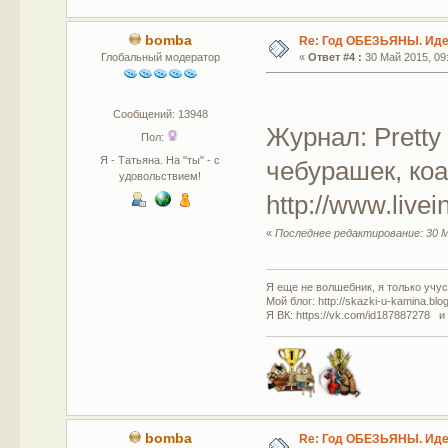
bomba
Re: Год ОБЕЗЬЯНЫ. Идеи
Глобальный модератор
«
Ответ #4 :
30 Май 2015, 09:
Сообщений: 13948
Журнал: Pretty
Пол:
Я - Татьяна. На "ты" - с
чебурашек, ко
удовольствием!
http://www.live
«
Последнее редактирование: 30 М
Я еще не волшебник, я только учусь
Мой блог: http://skazki-u-kamina.blo
Я ВК: https://vk.com/id187887278 и
bomba
Re: Год ОБЕЗЬЯНЫ. Идеи