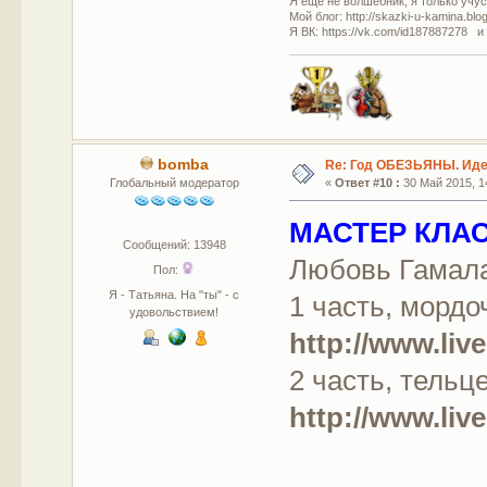
Я еще не волшебник, я только учусь
Мой блог: http://skazki-u-kamina.blo
Я ВК: https://vk.com/id187887278 и
bomba
Re: Год ОБЕЗЬЯНЫ. Идеи
Глобальный модератор
«
Ответ #10 :
30 Май 2015, 14
МАСТЕР КЛАС
Сообщений: 13948
Любовь Гамал
Пол:
Я - Татьяна. На "ты" - с
1 часть, мордо
удовольствием!
http://www.liv
2 часть, тельце
http://www.liv