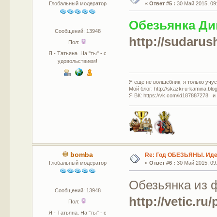
Глобальный модератор
«
Ответ #5 :
30 Май 2015, 09:
Обезьянка Ди
Сообщений: 13948
http://sudarus
Пол:
Я - Татьяна. На "ты" - с
удовольствием!
Я еще не волшебник, я только учусь
Мой блог: http://skazki-u-kamina.blo
Я ВК: https://vk.com/id187887278 и
bomba
Re: Год ОБЕЗЬЯНЫ. Идеи
Глобальный модератор
«
Ответ #6 :
30 Май 2015, 09:
Обезьянка из ф
Сообщений: 13948
http://vetic.r
Пол:
Я - Татьяна. На "ты" - с