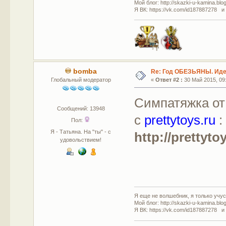
Мой блог: http://skazki-u-kamina.blo
Я ВК: https://vk.com/id187887278 и
bomba
Re: Год ОБЕЗЬЯНЫ. Идеи
Глобальный модератор
«
Ответ #2 :
30 Май 2015, 09:
Симпатяжка от
Сообщений: 13948
с
prettytoys.ru
:
Пол:
Я - Татьяна. На "ты" - с
http://prettyto
удовольствием!
Я еще не волшебник, я только учусь
Мой блог: http://skazki-u-kamina.blo
Я ВК: https://vk.com/id187887278 и