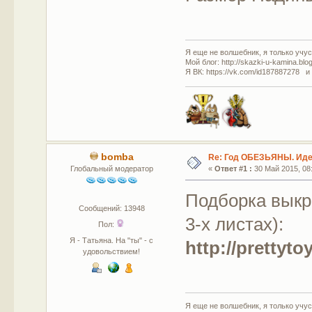
Я еще не волшебник, я только учусь
Мой блог: http://skazki-u-kamina.blo
Я ВК: https://vk.com/id187887278 и
bomba
Re: Год ОБЕЗЬЯНЫ. Идеи
Глобальный модератор
«
Ответ #1 :
30 Май 2015, 08:
Подборка выкр
Сообщений: 13948
3-х листах):
Пол:
Я - Татьяна. На "ты" - с
http://prettyt
удовольствием!
Я еще не волшебник, я только учусь