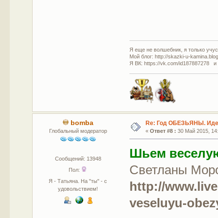
Я еще не волшебник, я только учусь
Мой блог: http://skazki-u-kamina.blo
Я ВК: https://vk.com/id187887278 и
bomba
Re: Год ОБЕЗЬЯНЫ. Идеи
Глобальный модератор
«
Ответ #8 :
30 Май 2015, 14:
Шьем веселую
Сообщений: 13948
Светланы Мороз
Пол:
Я - Татьяна. На "ты" - с
http://www.liv
удовольствием!
veseluyu-obezy