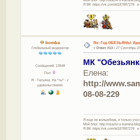
Я ВК: https://vk.com/id187887278 и
bomba
Re: Год ОБЕЗЬЯНЫ. Идеи
Глобальный модератор
«
Ответ #13 :
27 Сентябрь 20
МК "Обезьянк
Сообщений: 13948
Елена:
Пол:
Я - Татьяна. На "ты" - с
http://www.sa
удовольствием!
08-08-229
Я еще не волшебник, я только учусь
Мой блог: http://skazki-u-kamina.blo
Я ВК: https://vk.com/id187887278 и