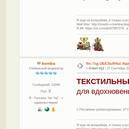
Я еще не волшебник, я только учусь
Мой блог: http://skazki-u-kamina.blo
Я ВК: https://vk.com/id187887278 и
bomba
Re: Год ОБЕЗЬЯНЫ. Идеи
Глобальный модератор
«
Ответ #12 :
27 Сентябрь 20
ТЕКСТИЛЬНЫ
Сообщений: 13948
для вдохновен
Пол:
Я - Татьяна. На "ты" - с
удовольствием!
«
Последнее редактирование: 27 С
Я еще не волшебник, я только учусь
Мой блог: http://skazki-u-kamina.blo