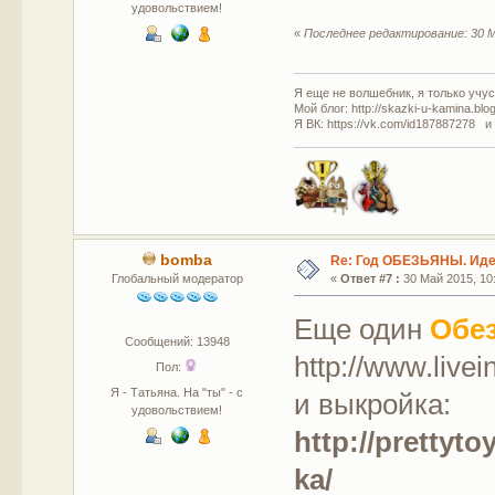
удовольствием!
«
Последнее редактирование: 30 М
Я еще не волшебник, я только учусь
Мой блог: http://skazki-u-kamina.blo
Я ВК: https://vk.com/id187887278 и
bomba
Re: Год ОБЕЗЬЯНЫ. Идеи
Глобальный модератор
«
Ответ #7 :
30 Май 2015, 10:
Еще один
Обе
Сообщений: 13948
http://www.live
Пол:
Я - Татьяна. На "ты" - с
и выкройка:
удовольствием!
http://prettyt
ka/