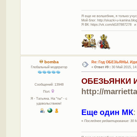
Я еще не волшебник, я только учусь
Мой блог: http://skazki-u-kamina.blo
Я ВК: https://vk.com/id187887278 и
bomba
Re: Год ОБЕЗЬЯНЫ. Идеи
Глобальный модератор
«
Ответ #9 :
30 Май 2015, 14:
ОБЕЗЬЯНКИ 
Сообщений: 13948
http://marriett
Пол:
Я - Татьяна. На "ты" - с
удовольствием!
Еще один МК
«
Последнее редактирование: 30 М