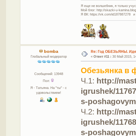
Я еще не волшебник, я только учусь
Мой блог: http://skazki-u-kamina.blo
Я ВК: https://vk.com/id187887278 и
bomba
Re: Год ОБЕЗЬЯНЫ. Идеи
Глобальный модератор
«
Ответ #11 :
30 Май 2015, 14
Обезьянка в 
Сообщений: 13948
Ч.1:
http://mast
Пол:
Я - Татьяна. На "ты" - с
igrushek/11767
удовольствием!
s-poshagovymi
Ч.2:
http://mast
igrushek/11768
s-poshagovymi