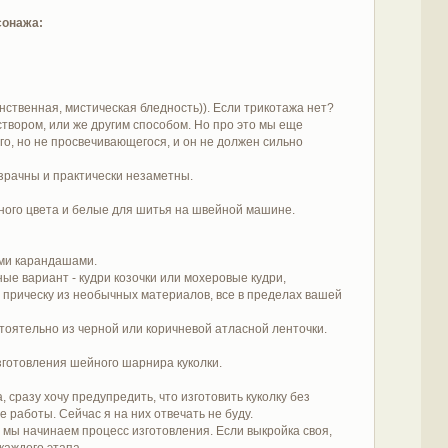
сонажа:
нственная, мистическая бледность)). Если трикотажа нет?
твором, или же другим способом. Но про это мы еще
ого, но не просвечивающегося, и он не должен сильно
озрачны и практически незаметны.
сного цвета и белые для шитья на швейной машине.
ыми карандашами.
ые вариант - кудри козочки или мохеровые кудри,
 прическу из необычных материалов, все в пределах вашей
тоятельно из черной или коричневой атласной ленточки.
зготовления шейного шарнира куколки.
сразу хочу предупредить, что изготовить куколку без
работы. Сейчас я на них отвечать не буду.
 мы начинаем процесс изготовления. Если выкройка своя,
каждого этапа.