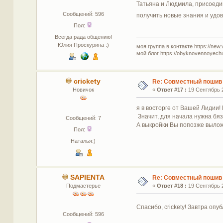
Татьяна и Людмила, присоедин
Сообщений: 596
получить новые знания и удо
Пол:
Всегда рада общению!
Юлия Проскурина :)
моя группа в контакте https://new.
мой блог https://obyknovennoyech
crickety
Re: Совместный пошив 
Новичок
«
Ответ #17 :
19 Сентябрь 2
я в восторге от Вашей Лидии!
Значит, для начала нужна бяз
Сообщений: 7
А выкройки Вы попозже выло
Пол:
Наталья:)
SAPIENTA
Re: Совместный пошив 
Подмастерье
«
Ответ #18 :
19 Сентябрь 2
Спасибо, crickety! Завтра оп
Сообщений: 596