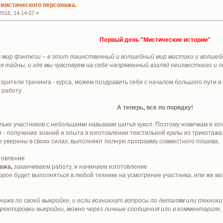
мистического персонажа.
016, 14:14:07 »
Первый день "Мистические истории"
в мир фэнтези – в этот таинственный и волшебный мир мистики и волшебс
 тайны, и где мы чувствуем на себе напряженный взгляд неизвестного и п
 и зрители тренинга - курса, можем поздравить себя с началом большого пути 
 работу.
А теперь, все по порядку!
ько участников с небольшими навыками шитья кукол. Поэтому новичкам я хочу
т - получение знаний и опыта в изготовлении текстильной куклы из трикотажа
е уверены в своих силах, выполняют полную программу совместного пошива.
товление
ажа,
заканчиваем работу, и начинаем изготовление
торое будет выполняться в любой технике на усмотрение участника, или же 
ажа по своей выкройке, и если возникнут вопросы по деталям или техник
ректировки выкройки, можно через личные сообщения или в комментариях, я 