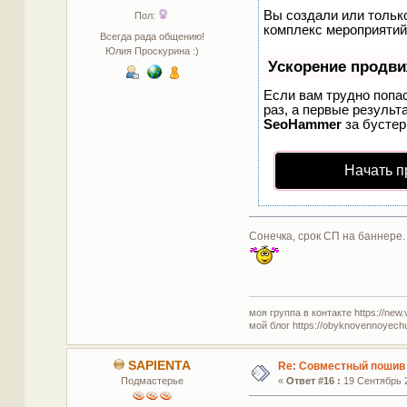
Вы создали или только
Пол:
комплекс мероприятий
Всегда рада общению!
Юлия Проскурина :)
Ускорение продв
Если вам трудно попа
раз, а первые результ
SeoHammer
за бусте
Начать п
Сонечка, срок СП на баннере.
моя группа в контакте https://new.
мой блог https://obyknovennoyech
SAPIENTA
Re: Совместный пошив 
Подмастерье
«
Ответ #16 :
19 Сентябрь 2