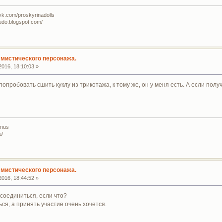
vk.com/proskyrinadolls
udo.blogspot.com/
мистического персонажа.
016, 18:10:03 »
у попробовать сшить куклу из трикотажа, к тому же, он у меня есть. А если пол
gnus
u/
мистического персонажа.
016, 18:44:52 »
соединиться, если что?
ся, а принять участие очень хочется.