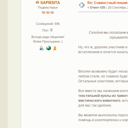
SAPIENTA
Re: Совместный пошив 
Подмастерье
«
Ответ #25 :
20 Сентябрь 2
Сообщений: 596
Пол:
Сегодня мы попадаем 
Всегда рада общению!
скрываются
Юлия Проскурина :)
Ну, что ж, дорогие участники
вступлением и хочется начать
Вполне возможно будет нескол
любом стиле, но главное буде
Остальные участники, которы
Все вместе мы начинаем изго
текстильной куклы из трикот
мистического животного
, ко
для вас так удобнее.
Вы можете выполнить персон
помощь в изготовлении и кор