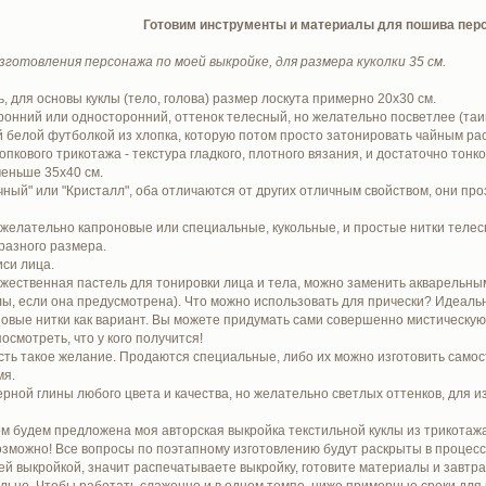
Готовим инструменты и материалы для пошива пер
готовления персонажа по моей выкройке, для размера куколки 35 см.
, для основы куклы (тело, голова) размер лоскута примерно 20х30 см.
ронний или односторонний, оттенок телесный, но желательно посветлее (таи
 белой футболкой из хлопка, которую потом просто затонировать чайным рас
пкового трикотажа - текстура гладкого, плотного вязания, и достаточно тонк
меньше 35х40 см.
чный" или "Кристалл", оба отличаются от других отличным свойством, они пр
, желательно капроновые или специальные, кукольные, и простые нитки теле
разного размера.
иси лица.
ожественная пастель для тонировки лица и тела, можно заменить акварельн
лы, если она предусмотрена). Что можно использовать для прически? Идеальн
новые нитки как вариант. Вы можете придумать сами совершенно мистическую
смотреть, что у кого получится!
есть такое желание. Продаются специальные, либо их можно изготовить самос
мя.
рной глины любого цвета и качества, но желательно светлых оттенков, для и
 будем предложена моя авторская выкройка текстильной куклы из трикотажа, 
можно! Все вопросы по поэтапному изготовлению будут раскрыты в процессе 
ей выкройкой, значит распечатываете выкройку, готовите материалы и завтра
льно. Чтобы работать слаженно и в одном темпе, ниже примерные сроки для 