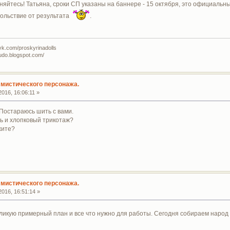
яйтесь! Татьяна, сроки СП указаны на баннере - 15 октября, это официальный
вольствие от результата
.
vk.com/proskyrinadolls
udo.blogspot.com/
мистического персонажа.
016, 16:06:11 »
 Постараюсь шить с вами.
ь и хлопковый трикотаж?
жите?
мистического персонажа.
016, 16:51:14 »
убликую примерный план и все что нужно для работы. Сегодня собираем наро