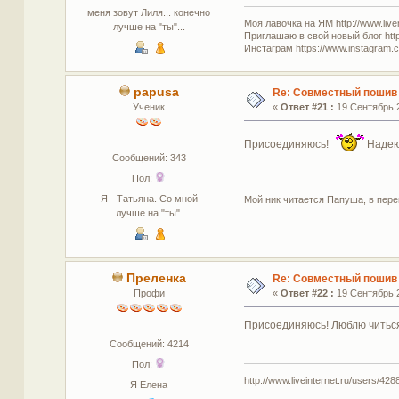
меня зовут Лиля... конечно
Моя лавочка на ЯМ http://www.live
лучше на "ты"...
Приглашаю в свой новый блог http
Инстаграм https://www.instagram.co
papusa
Re: Совместный пошив 
Ученик
«
Ответ #21 :
19 Сентябрь 2
Присоединяюсь!
Надеюс
Сообщений: 343
Пол:
Я - Татьяна. Со мной
Мой ник читается Папуша, в пере
лучше на "ты".
Преленка
Re: Совместный пошив 
Профи
«
Ответ #22 :
19 Сентябрь 2
Присоединяюсь! Люблю читься
Сообщений: 4214
Пол:
http://www.liveinternet.ru/users/4288
Я Елена