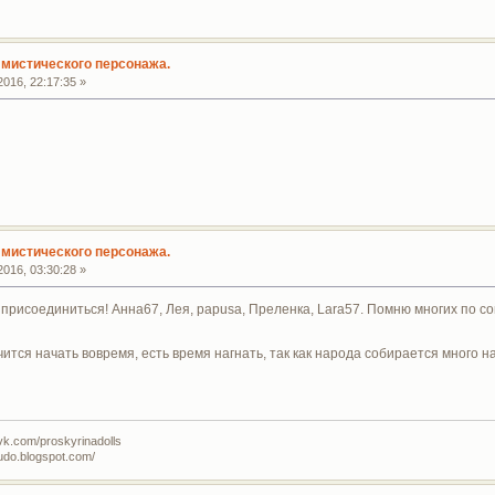
мистического персонажа.
016, 22:17:35 »
мистического персонажа.
016, 03:30:28 »
 присоединиться! Анна67, Лея, papusa, Преленка, Lara57. Помню многих по 
чится начать вовремя, есть время нагнать, так как народа собирается много 
vk.com/proskyrinadolls
udo.blogspot.com/