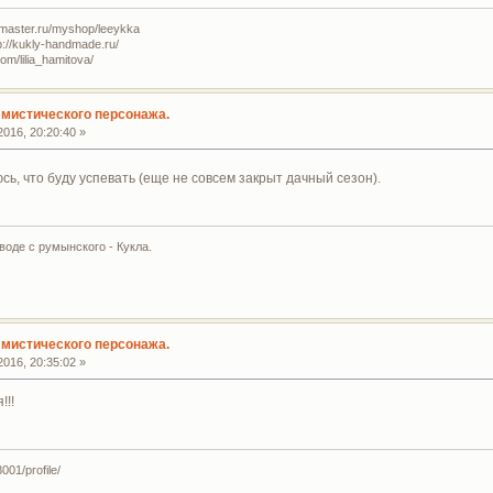
master.ru/myshop/leeykka
://kukly-handmade.ru/
m/lilia_hamitova/
мистического персонажа.
016, 20:20:40 »
ь, что буду успевать (еще не совсем закрыт дачный сезон).
воде с румынского - Кукла.
мистического персонажа.
016, 20:35:02 »
!!!
001/profile/