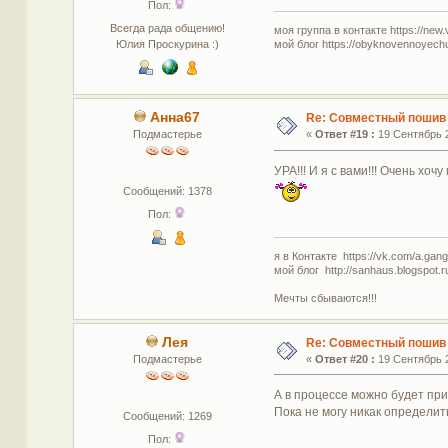
Пол:
Всегда рада общению!
моя группа в контакте https://new.
мой блог https://obyknovennoyech
Юлия Проскурина :)
Анна67
Re: Совместный пошив 
Подмастерье
«
Ответ #19 :
19 Сентябрь 2
УРА!!! И я с вами!!! Очень хоч
Сообщений: 1378
Пол:
я в Контакте https://vk.com/a.gan
мой блог http://sanhaus.blogspot.r
Мечты сбываются!!!
Лея
Re: Совместный пошив 
Подмастерье
«
Ответ #20 :
19 Сентябрь 2
А в процессе можно будет при
Пока не могу никак определить
Сообщений: 1269
Пол: