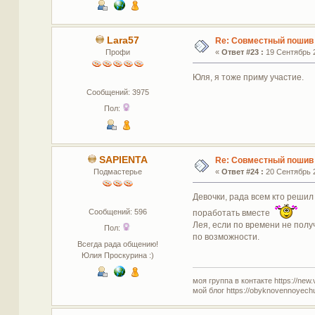
Lara57
Re: Совместный пошив 
Профи
«
Ответ #23 :
19 Сентябрь 2
Юля, я тоже приму участие.
Сообщений: 3975
Пол:
SAPIENTA
Re: Совместный пошив 
Подмастерье
«
Ответ #24 :
20 Сентябрь 2
Девочки, рада всем кто решил
Сообщений: 596
поработать вместе
Лея, если по времени не полу
Пол:
по возможности.
Всегда рада общению!
Юлия Проскурина :)
моя группа в контакте https://new.
мой блог https://obyknovennoyech