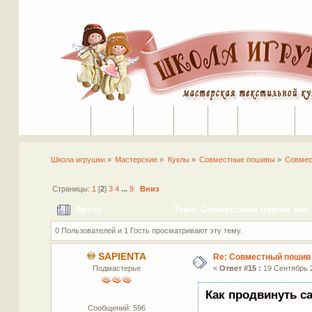
Портал
Помощь
На сайт
Поиск
Вход
Регистрация
Школа игрушки
»
Мастерские
»
Куклы
»
Совместные пошивы
»
Совмес
Страницы:
1
[
2
]
3
4
...
9
Вниз
Автор
Тема: Совместный пошив мисти
0 Пользователей и 1 Гость просматривают эту тему.
SAPIENTA
Re: Совместный пошив 
Подмастерье
«
Ответ #15 :
19 Сентябрь 2
Как продвинуть с
Сообщений: 596