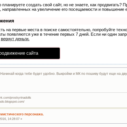
 планируете создать свой сайт, но не знаете, как продвигать? П
, направленных на увеличение его посещаемости и повышение е
ижения
сть на первые места в поиске самостоятельно, попробуйте тех
аты появляются уже в течение первых 7 дней. Если ни один запро
р
вернут деньги.
родвижение сайта
 Начинай когда тебе будет удобно. Выкройки и МК по пошиву будут еще на дв
vk.com/proskyrinadolls
udo.blogspot.com/
мистического персонажа.
016, 14:28:07 »