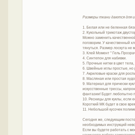
Размеры ткани даются для из
1. Белая или не беленная бязь
2. Кукольный трикотаж двусто
Можно заменить качественной
поговорим. У качественный хло
тянуться. Размер лоскута не 
3. Клей Момент " Гель Прозра
4. Синтепон для набивки.
5. Прочные нитки в цвет тела
6. Швейные иглы простые, но 
7. Акриловые краски для росп
8. Масляная или простая худ
9. Материал для прически кук
искусственные трессы, капро
фантазии! Будет любопытно по
10. Ресницы для куклы, если 
Короткий МК будет в свое вре
11. Небольшой кусочек полиме
Сегодня же, следующим постом
необходимых инструкций невоз
Если вы будете работать с мо
начинаете работу самостояте