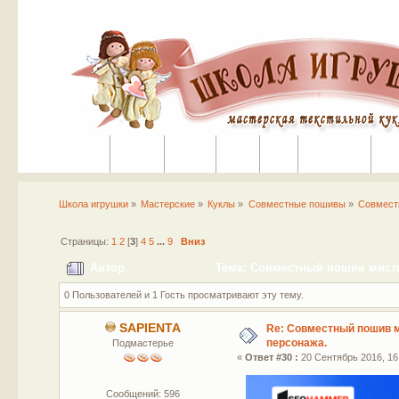
Портал
Помощь
На сайт
Поиск
Вход
Регистрация
Школа игрушки
»
Мастерские
»
Куклы
»
Совместные пошивы
»
Совмест
Страницы:
1
2
[
3
]
4
5
...
9
Вниз
Автор
Тема: Совместный пошив мистич
0 Пользователей и 1 Гость просматривают эту тему.
SAPIENTA
Re: Совместный пошив 
персонажа.
Подмастерье
«
Ответ #30 :
20 Сентябрь 2016, 16
Сообщений: 596