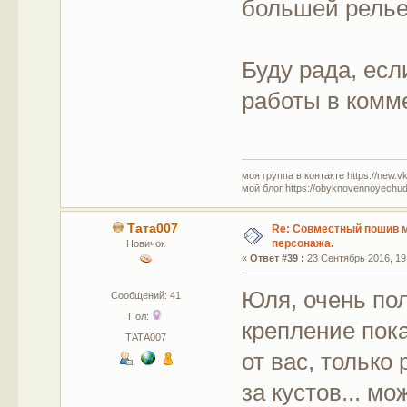
большей рель
Буду рада, есл
работы в комм
моя группа в контакте https://new.v
мой блог https://obyknovennoyechud
Тата007
Re: Совместный пошив 
персонажа.
Новичок
«
Ответ #39 :
23 Сентябрь 2016, 19
Юля, очень по
Сообщений: 41
Пол:
крепление пок
ТАТА007
от вас, только
за кустов... м