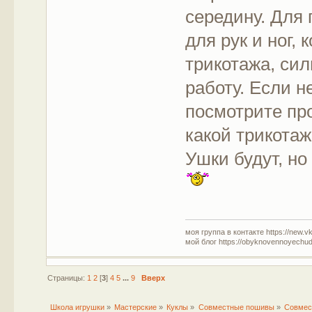
середину. Для
для рук и ног,
трикотажа, си
работу. Если н
посмотрите пр
какой трикота
Ушки будут, но
моя группа в контакте https://new.v
мой блог https://obyknovennoyechud
Страницы:
1
2
[
3
]
4
5
...
9
Вверх
Школа игрушки
»
Мастерские
»
Куклы
»
Совместные пошивы
»
Совмес