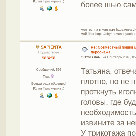
Юлия Проскурина :)
более шью са
моя группа в контакте https://new.v
мой блог https://obyknovennoyechud
SAPIENTA
Re: Совместный пошив 
персонажа.
Подмастерье
«
Ответ #44 :
24 Сентябрь 2016, 05
Татьяна, отве
Сообщений: 596
Пол:
плотно, но не 
Всегда рада общению!
Юлия Проскурина :)
проткнуть игол
головы, где бу
необходимость 
извините за н
У трикотажа по