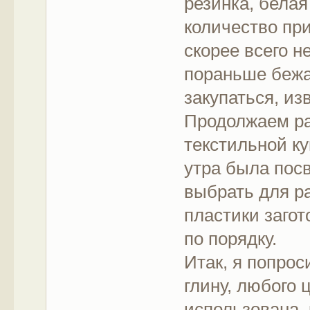
резинка, белая
количество пр
скорее всего н
пораньше бежа
закупаться, из
Продолжаем ра
текстильной ку
утра была пос
выбрать для р
пластики загот
по порядку.
Итак, я попро
глину, любого 
использована,