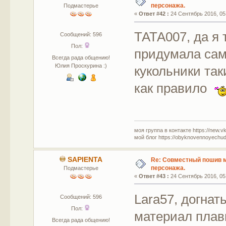
персонажа.
Подмастерье
«
Ответ #42 :
24 Сентябрь 2016, 05
ТАТА007, да я 
Сообщений: 596
Пол:
придумала сама
Всегда рада общению!
Юлия Проскурина :)
кукольники так
как правило
моя группа в контакте https://new.v
мой блог https://obyknovennoyechud
SAPIENTA
Re: Совместный пошив 
персонажа.
Подмастерье
«
Ответ #43 :
24 Сентябрь 2016, 05
Lara57, догна
Сообщений: 596
Пол:
материал плав
Всегда рада общению!