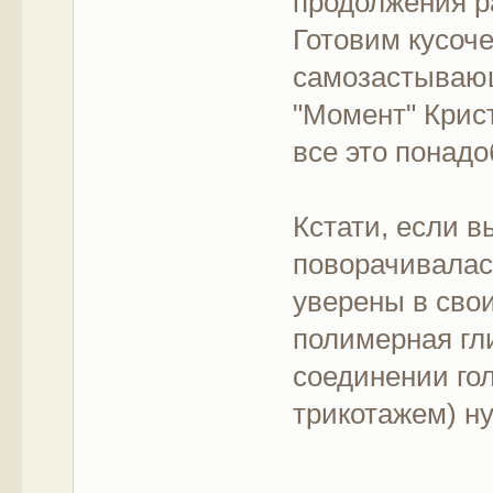
продолжения р
Готовим кусоче
самозастывающ
"Момент" Крис
все это понадо
Кстати, если в
поворачивалас
уверены в свои
полимерная гл
соединении гол
трикотажем) ну