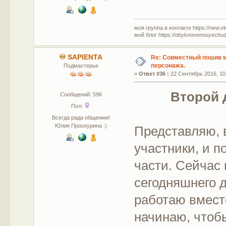
моя группа в контакте https://new.v
мой блог https://obyknovennoyechud
SAPIENTA
Re: Совместный пошив 
персонажа.
Подмастерье
«
Ответ #36 :
22 Сентябрь 2016, 10
Второй 
Сообщений: 596
Пол:
Всегда рада общению!
Юлия Проскурина :)
Представляю, 
участники, и п
части. Сейчас 
сегодняшнего д
работаю вмест
начинаю, чтоб