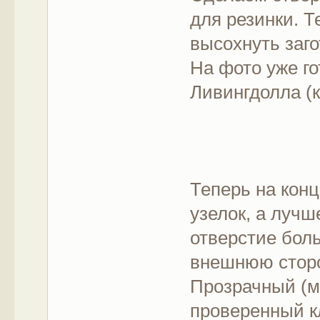
для резинки. Т
высохнуть заго
На фото уже г
Ливингдолла (
Теперь на кон
узелок, а лучш
отверстие бол
внешнюю сторо
Прозрачный (мо
проверенный кл