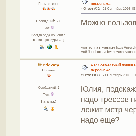
персонажа.
Подмастерье
«
Ответ #32 :
21 Сентябрь 2016, 03
Можно пользов
Сообщений: 596
Пол:
Всегда рада общению!
Юлия Проскурина :)
моя группа в контакте https://new.v
мой блог https://obyknovennoyechud
crickety
Re: Совместный пошив 
персонажа.
Новичок
«
Ответ #33 :
21 Сентябрь 2016, 10
Юлия, подскаж
Сообщений: 7
Пол:
надо трессов на
Наталья:)
лежит метр че
надо еще?