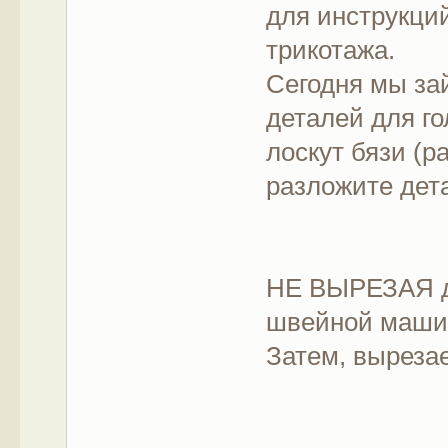
для инструкций
трикотажа.
Сегодня мы за
деталей для го
лоскут бязи (р
разложите дета
НЕ ВЫРЕЗАЯ де
швейной маши
Затем, вырезае