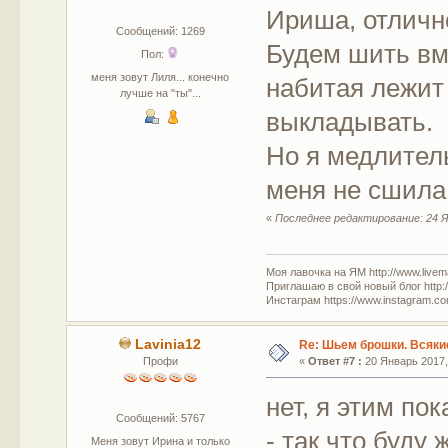
Ириша, отлич
Сообщений: 1269
Будем шить вм
Пол:
меня зовут Лиля... конечно
набитая лежит
лучше на "ты"...
выкладывать.
Но я медлитель
меня не сшил
«
Последнее редактирование: 24 Я
Моя лавочка на ЯМ http://www.livem
Приглашаю в свой новый блог http:/
Инстаграм https://www.instagram.com
Lavinia12
Re: Шьем брошки. Всякие
Профи
«
Ответ #7 :
20 Январь 2017, 
нет, я этим по
Сообщений: 5767
- так что буду
Меня зовут Ирина и только