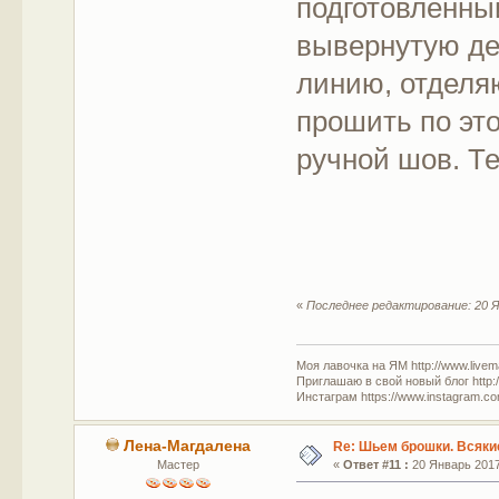
подготовленный
вывернутую де
линию, отделяю
прошить по эт
ручной шов. Те
«
Последнее редактирование: 20 Я
Моя лавочка на ЯМ http://www.livem
Приглашаю в свой новый блог http:/
Инстаграм https://www.instagram.com
Лена-Магдалена
Re: Шьем брошки. Всякие
Мастер
«
Ответ #11 :
20 Январь 2017,