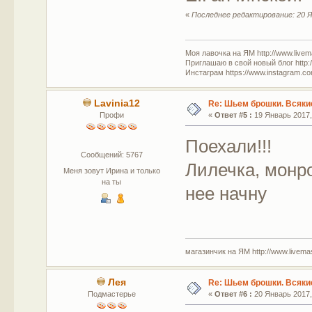
«
Последнее редактирование: 20 Я
Моя лавочка на ЯМ http://www.livem
Приглашаю в свой новый блог http:/
Инстаграм https://www.instagram.com
Lavinia12
Re: Шьем брошки. Всякие
Профи
«
Ответ #5 :
19 Январь 2017, 
Поехали!!!
Сообщений: 5767
Лилечка, монро
Меня зовут Ирина и только
на ты
нее начну
магазинчик на ЯМ http://www.livemaste
Лея
Re: Шьем брошки. Всякие
Подмастерье
«
Ответ #6 :
20 Январь 2017, 