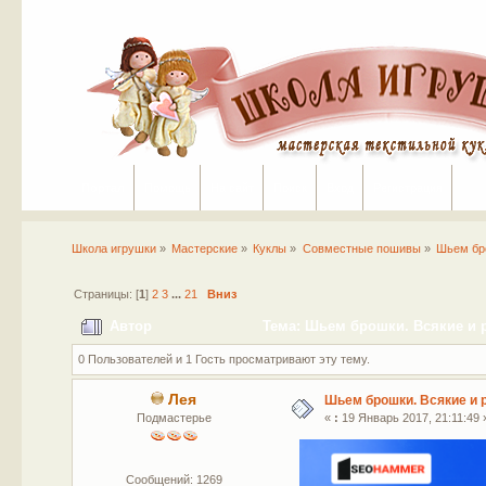
Портал
Помощь
На сайт
Поиск
Вход
Регистрация
Школа игрушки
»
Мастерские
»
Куклы
»
Совместные пошивы
»
Шьем бро
Страницы: [
1
]
2
3
...
21
Вниз
Автор
Тема: Шьем брошки. Всякие и р
0 Пользователей и 1 Гость просматривают эту тему.
Лея
Шьем брошки. Всякие и р
Подмастерье
«
:
19 Январь 2017, 21:11:49 
Сообщений: 1269