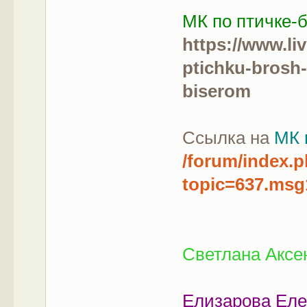
МК по птичке-
https://www.li
ptichku-brosh-
biserom
Ссылка на
МК 
/forum/index.
topic=637.ms
Светлана Аксе
Елизарова Ел