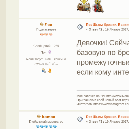
Лея
Re: Шьем брошки. Всякие
Подмастерье
«
Ответ #2 :
19 Январь 2017, 
Девочки! Сейч
Сообщений: 1269
базовую по бр
Пол:
меня зовут Лиля... конечно
промежуточные
лучше на "ты"...
если кому инте
Моя лавочка на ЯМ http://www.livem
Приглашаю в свой новый блог http:/
Инстаграм https://www.instagram.com
bomba
Re: Шьем брошки. Всякие
Глобальный модератор
«
Ответ #3 :
19 Январь 2017, 