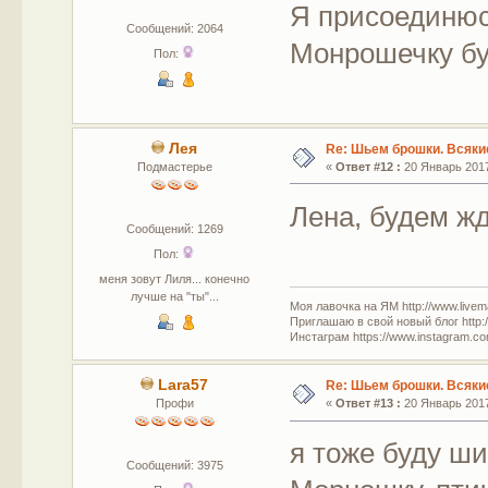
Я присоединюсь
Сообщений: 2064
Монрошечку б
Пол:
Лея
Re: Шьем брошки. Всякие
Подмастерье
«
Ответ #12 :
20 Январь 2017
Лена, будем ж
Сообщений: 1269
Пол:
меня зовут Лиля... конечно
лучше на "ты"...
Моя лавочка на ЯМ http://www.livem
Приглашаю в свой новый блог http:/
Инстаграм https://www.instagram.com
Lara57
Re: Шьем брошки. Всякие
Профи
«
Ответ #13 :
20 Январь 2017
я тоже буду ши
Сообщений: 3975