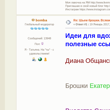
Моя лавочка на ЯМ http://www.livem
Приглашаю в свой новый блог http:/
Инстаграм https://www.instagram.com
bomba
Re: Шьем брошки. Всякие
Глобальный модератор
«
Ответ #1 :
19 Январь 2017, 
Идеи для вдо
Сообщений: 13948
полезные ссы
Пол:
Я - Татьяна. На "ты" - с
удовольствием!
Диана Общанс
Брошки
Екате