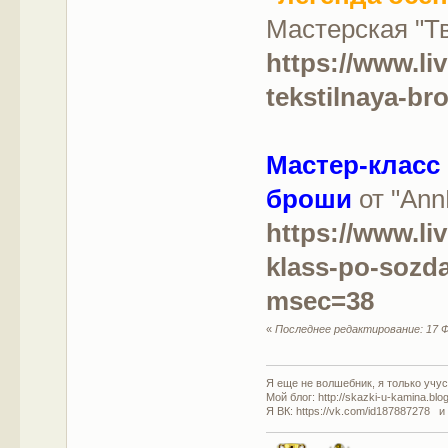
Мастерская "Т
https://www.li
tekstilnaya-br
Мастер-класс
броши
от "AnnD
https://www.li
klass-po-sozda
msec=38
«
Последнее редактирование: 17 Ф
Я еще не волшебник, я только учусь
Мой блог: http://skazki-u-kamina.blo
Я ВК: https://vk.com/id187887278 и