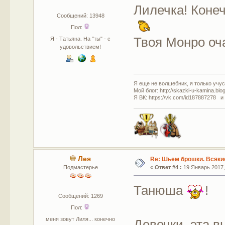
Лилечка! Конеч
Сообщений: 13948
Пол:
Твоя Монро оч
Я - Татьяна. На "ты" - с
удовольствием!
Я еще не волшебник, я только учусь
Мой блог: http://skazki-u-kamina.blo
Я ВК: https://vk.com/id187887278 и
Лея
Re: Шьем брошки. Всякие
Подмастерье
«
Ответ #4 :
19 Январь 2017, 
Танюша
!
Сообщений: 1269
Пол:
меня зовут Лиля... конечно
Девочки, эта в