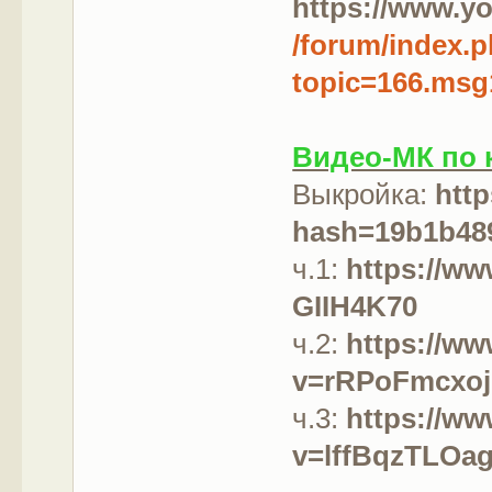
https://www.y
/forum/index.
topic=166.ms
Видео-МК по 
Выкройка:
htt
hash=19b1b48
ч.1:
https://w
GIIH4K70
ч.2:
https://w
v=rRPoFmcxoj
ч.3:
https://w
v=lffBqzTLOa