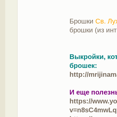
Брошки
Св. Лу
брошки (из инт
Выкройки, ко
брошек:
http://mrij
И еще полезн
https://www.y
v=n8sC4mwL