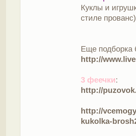
Куклы и игрушк
стиле прованс
Еще подборка 
http://www.liv
3 феечки
:
http://puzovok
http://vcemog
kukolka-brosh