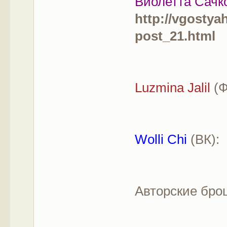
Виолетта Сачк
http://vgostya
post_21.html
Luzmina Jalil
(Ф
Wolli Chi
(ВК):
Авторские бр