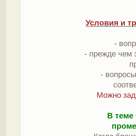
Условия и т
- воп
- прежде чем 
п
- вопросы
соотв
Можно зад
В теме
проме