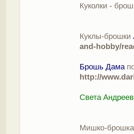
Куколки - брош
Куклы-брошки
and-hobby/rea
Брошь Дама
по
http://www.dar
Света Андреев
Мишко-брошка