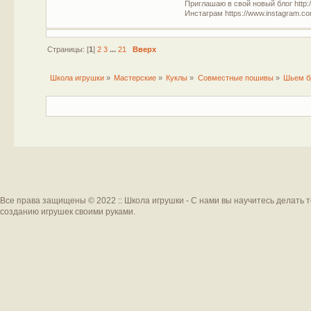
Приглашаю в свой новый блог http:/
Инстаграм https://www.instagram.com
Страницы: [
1
]
2
3
...
21
Вверх
Школа игрушки
»
Мастерские
»
Куклы
»
Совместные пошивы
»
Шьем бр
Все права защищены © 2022 :: Школа игрушки - С нами вы научитесь делать 
созданию игрушек своими руками.