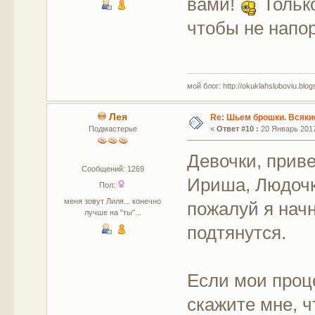
вами!
Тольк
чтобы не напо
мой блог: http://okuklahsluboviu.blogs
Лея
Re: Шьем брошки. Всякие
Подмастерье
«
Ответ #10 :
20 Январь 2017
Девочки, приве
Сообщений: 1269
Ириша, Людочк
Пол:
меня зовут Лиля... конечно
пожалуй я нач
лучше на "ты"...
подтянутся.
Если мои проц
скажите мне, ч