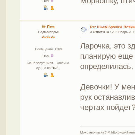
Морношку, птичк
Пол:
Лея
Re: Шьем брошки. Всякие
Подмастерье
«
Ответ #14 :
20 Январь 2017
Ларочка, это 
Сообщений: 1269
планирую еще 
Пол:
меня зовут Лиля... конечно
определилась.
лучше на "ты"...
Девочки! У мен
рук останавли
чертах пойдет
Моя лавочка на ЯМ http://www.livem