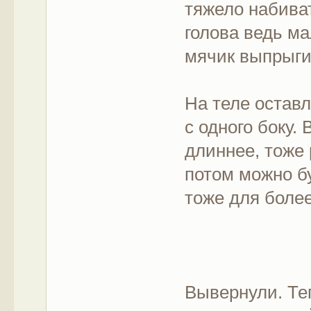
тяжело набиват
голова ведь м
мячик выпрыгив
На теле остав
с одного боку.
длиннее, тоже 
потом можно б
тоже для боле
Вывернули. Те