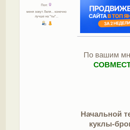
Пол:
меня зовут Лиля... конечно
лучше на "ты"...
По вашим мн
СОВМЕС
Начальной т
куклы-бро