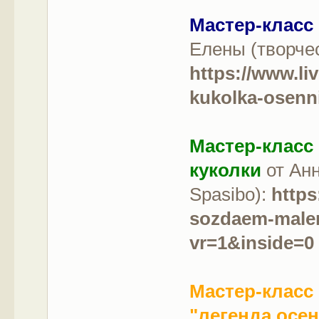
Мастер-класс
Елены (творче
https://www.li
kukolka-osenni
Мастер-класс
куколки
от Анн
Spasibo):
https
sozdaem-male
vr=1&inside=0
Мастер-класс
"легенда осе