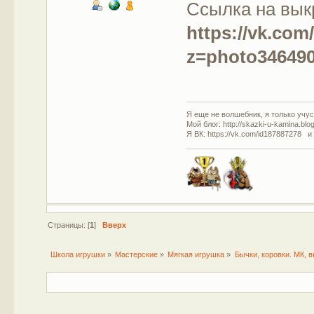
Ссылка на вык
https://vk.co
z=photo34649
Я еще не волшебник, я только учусь
Мой блог: http://skazki-u-kamina.blo
Я ВК: https://vk.com/id187887278 и
Страницы: [
1
]
Вверх
Школа игрушки
»
Мастерские
»
Мягкая игрушка
»
Бычки, коровки. МК, 