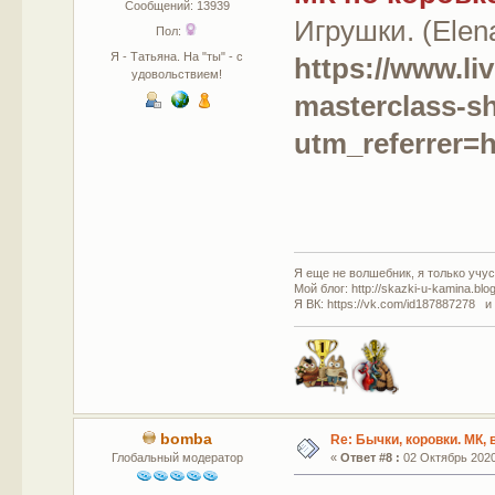
Сообщений: 13939
Игрушки. (Elen
Пол:
Я - Татьяна. На "ты" - с
https://www.li
удовольствием!
masterclass-s
utm_referrer
Я еще не волшебник, я только учусь
Мой блог: http://skazki-u-kamina.blo
Я ВК: https://vk.com/id187887278 и
bomba
Re: Бычки, коровки. МК,
Глобальный модератор
«
Ответ #8 :
02 Октябрь 2020,