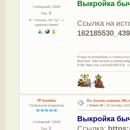
Выкройка бы
Сообщений: 13939
Пол:
Я - Татьяна. На "ты" - с
Ссылка на ист
удовольствием!
162185530_43
Я еще не волшебник, я только учусь
Мой блог: http://skazki-u-kamina.blo
Я ВК: https://vk.com/id187887278 и
bomba
Re: Бычки, коровки. МК,
Глобальный модератор
«
Ответ #9 :
20 Октябрь 2020,
Выкройка бы
Сообщений: 13939
Ссылка:
https
Пол: