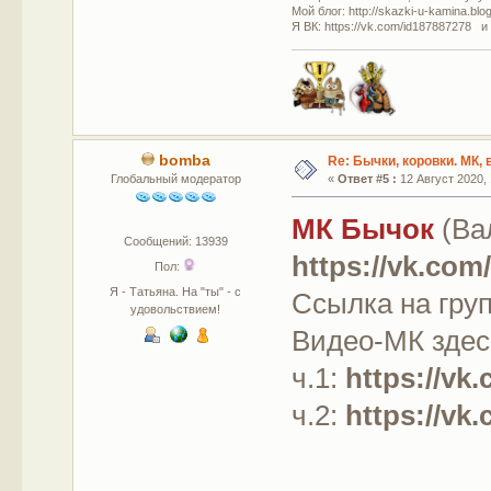
Мой блог: http://skazki-u-kamina.blo
Я ВК: https://vk.com/id187887278 и
bomba
Re: Бычки, коровки. МК,
Глобальный модератор
«
Ответ #5 :
12 Август 2020, 
МК Бычок
(Ва
Сообщений: 13939
https://vk.com
Пол:
Я - Татьяна. На "ты" - с
Ссылка на гру
удовольствием!
Видео-МК здес
ч.1:
https://vk
ч.2:
https://vk