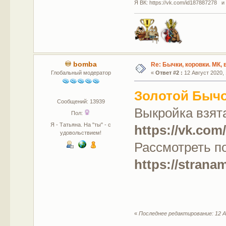
Я ВК: https://vk.com/id187887278 и
bomba
Re: Бычки, коровки. МК,
Глобальный модератор
«
Ответ #2 :
12 Август 2020, 
Золотой Быч
Сообщений: 13939
Выкройка взят
Пол:
Я - Татьяна. На "ты" - с
https://vk.com
удовольствием!
Рассмотреть п
https://strana
«
Последнее редактирование: 12 А