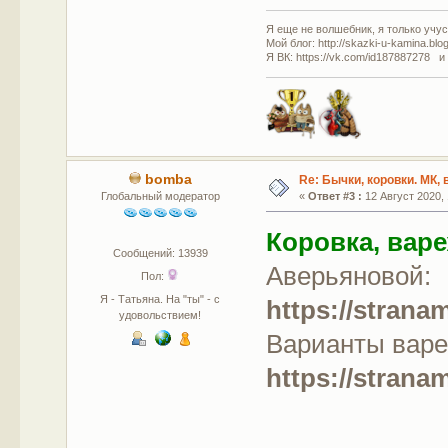
Я еще не волшебник, я только учусь
Мой блог: http://skazki-u-kamina.blo
Я ВК: https://vk.com/id187887278 и
bomba
Re: Бычки, коровки. МК,
Глобальный модератор
«
Ответ #3 :
12 Август 2020, 
Коровка, варе
Сообщений: 13939
Аверьяновой:
Пол:
Я - Татьяна. На "ты" - с
https://strana
удовольствием!
Варианты варе
https://strana