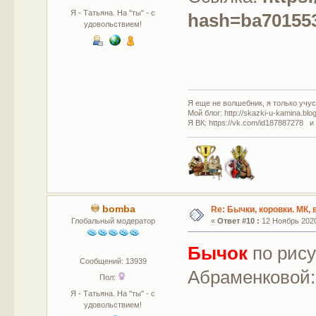
Я - Татьяна. На "ты" - с
hash=ba70155
удовольствием!
Я еще не волшебник, я только учусь
Мой блог: http://skazki-u-kamina.blo
Я ВК: https://vk.com/id187887278 и
bomba
Re: Бычки, коровки. МК,
Глобальный модератор
«
Ответ #10 :
12 Ноябрь 2020
Бычок
по рису
Сообщений: 13939
Абраменковой
Пол:
Я - Татьяна. На "ты" - с
удовольствием!