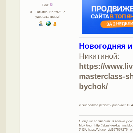
Пол:
Я - Татьяна. На "ты" - с
удовольствием!
Новогодняя и
Никитиной:
https://www.li
masterclass-s
bychok/
«
Последнее редактирование: 12 А
Я еще не волшебник, я только учусь
Мой блог: http://skazki-u-kamina.blo
Я ВК: https://vk.com/id187887278 и