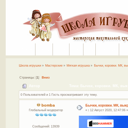
Портал
Помощь
На сайт
Поиск
Вход
Регистрация
Школа игрушки
»
Мастерские
»
Мягкая игрушка
»
Бычки, коровки. МК, вы
Страницы: [
1
]
Вниз
Автор
Тема: Бычки, коровки. МК, вык
0 Пользователей и 1 Гость просматривают эту тему.
bomba
Бычки, коровки. МК, вык
Глобальный модератор
«
:
12 Август 2020, 12:47:06 »
Сообщений: 13939