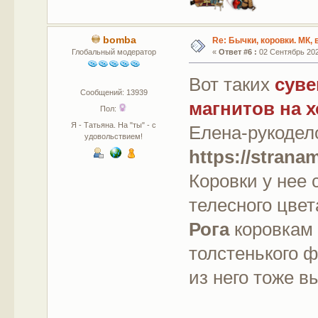
bomba
Re: Бычки, коровки. МК,
Глобальный модератор
«
Ответ #6 :
02 Сентябрь 2020
Вот таких
суве
Сообщений: 13939
магнитов на 
Пол:
Я - Татьяна. На "ты" - с
Елена-рукодело
удовольствием!
https://strana
Коровки у нее
телесного цвет
Рога
коровкам 
толстенького ф
из него тоже в