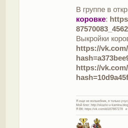
В группе в отк
коровке
:
https
87570083_456
Выкройки коро
https://vk.co
hash=a373bee
https://vk.co
hash=10d9a45f
Я еще не волшебник, я только учусь
Мой блог: http://skazki-u-kamina.blo
Я ВК: https://vk.com/id187887278 и