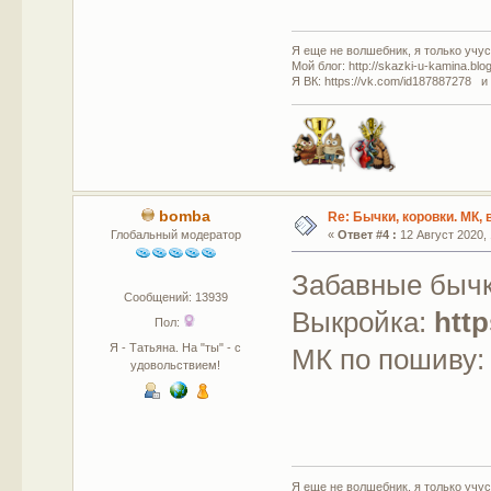
Я еще не волшебник, я только учусь
Мой блог: http://skazki-u-kamina.blo
Я ВК: https://vk.com/id187887278 и
bomba
Re: Бычки, коровки. МК,
Глобальный модератор
«
Ответ #4 :
12 Август 2020, 
Забавные бычк
Сообщений: 13939
Выкройка:
http
Пол:
Я - Татьяна. На "ты" - с
МК по пошиву
удовольствием!
Я еще не волшебник, я только учусь