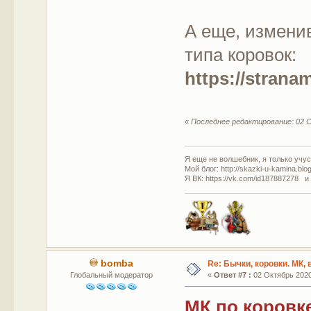
А еще, измени
типа коровок:
https://strana
«
Последнее редактирование: 02 С
Я еще не волшебник, я только учусь
Мой блог: http://skazki-u-kamina.blo
Я ВК: https://vk.com/id187887278 и
bomba
Re: Бычки, коровки. МК,
Глобальный модератор
«
Ответ #7 :
02 Октябрь 2020,
МК по коровк