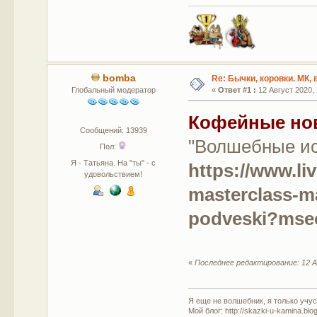
bomba
Re: Бычки, коровки. МК,
Глобальный модератор
«
Ответ #1 :
12 Август 2020, 
Кофейные но
Сообщений: 13939
"Волшебные ис
Пол:
Я - Татьяна. На "ты" - с
https://www.li
удовольствием!
masterclass-m
podveski?mse
«
Последнее редактирование: 12 А
Я еще не волшебник, я только учусь
Мой блог: http://skazki-u-kamina.blo