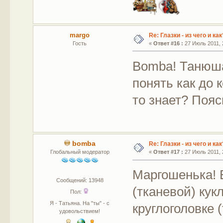
margo
Re: Глазки - из чего и как
Гость
«
Ответ #16 :
27 Июль 2011, 
Bomba! Танюша
понять как до 
то знает? Пояс
bomba
Re: Глазки - из чего и как
Глобальный модератор
«
Ответ #17 :
27 Июль 2011, 
Маргошенька! 
Сообщений: 13948
(тканевой) кук
Пол:
Я - Татьяна. На "ты" - с
круглоголовке 
удовольствием!