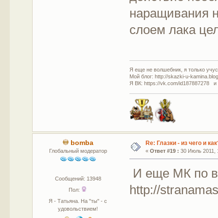
наращивания н
слоем лака цел
Я еще не волшебник, я только учусь
Мой блог: http://skazki-u-kamina.blo
Я ВК: https://vk.com/id187887278 и
bomba
Re: Глазки - из чего и как
Глобальный модератор
«
Ответ #19 :
30 Июль 2011, 
И еще МК по в
Сообщений: 13948
http://stranama
Пол:
Я - Татьяна. На "ты" - с
удовольствием!