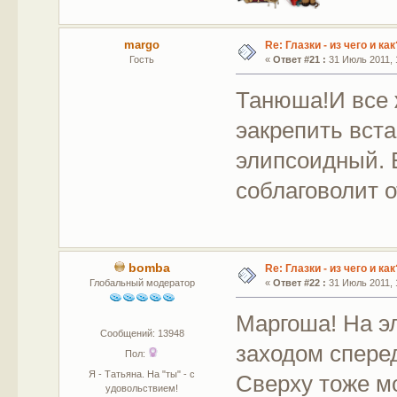
margo
Re: Глазки - из чего и как
Гость
«
Ответ #21 :
31 Июль 2011, 
Танюша!И все 
эакрепить вста
элипсоидный. 
соблаговолит о
bomba
Re: Глазки - из чего и как
Глобальный модератор
«
Ответ #22 :
31 Июль 2011, 
Маргоша! На э
Сообщений: 13948
заходом спере
Пол:
Я - Татьяна. На "ты" - с
Сверху тоже мо
удовольствием!