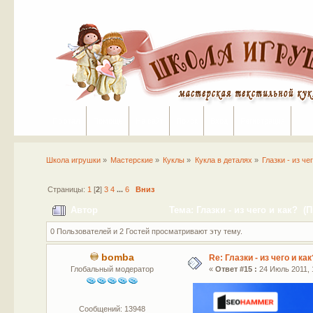
Портал
Помощь
На сайт
Поиск
Вход
Регистрация
Школа игрушки
»
Мастерские
»
Куклы
»
Кукла в деталях
»
Глазки - из че
Страницы:
1
[
2
]
3
4
...
6
Вниз
Автор
Тема: Глазки - из чего и как? (
0 Пользователей и 2 Гостей просматривают эту тему.
bomba
Re: Глазки - из чего и как
Глобальный модератор
«
Ответ #15 :
24 Июль 2011, 
Сообщений: 13948