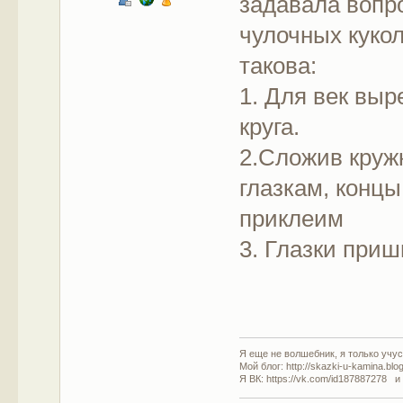
задавала вопро
чулочных куко
такова:
1. Для век выр
круга.
2.Сложив кружк
глазкам, концы
приклеим
3. Глазки приш
Я еще не волшебник, я только учусь
Мой блог: http://skazki-u-kamina.blo
Я ВК: https://vk.com/id187887278 и