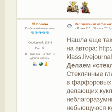
bomba
Re: Глазки - из чего и как
Глобальный модератор
«
Ответ #18 :
30 Июль 2011, 
Нашла еще так
Сообщений: 13948
на автора: http:
Пол:
Я - Татьяна. На "ты" - с
klass.livejourn
удовольствием!
Делаем «стек
Стеклянные гл
в фарфоровых 
делающих кукл
неблагоразумн
небьющуюся ку