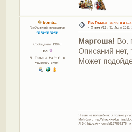
bomba
Re: Глазки - из чего и как
Глобальный модератор
«
Ответ #23 :
31 Июль 2011, 
Маргоша!
Во, 
Сообщений: 13948
Описаний нет, 
Пол:
Я - Татьяна. На "ты" - с
Может подойд
удовольствием!
Я еще не волшебник, я только учусь
Мой блог: http://skazki-u-kamina.blo
Я ВК: https://vk.com/id187887278 и