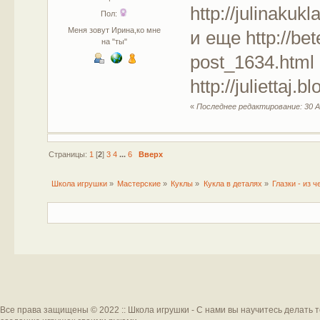
http://julinakuk
Пол:
Меня зовут Ирина,ко мне
и еще http://be
на "ты"
post_1634.html
http://juliettaj
«
Последнее редактирование: 30 А
Страницы:
1
[
2
]
3
4
...
6
Вверх
Школа игрушки
»
Мастерские
»
Куклы
»
Кукла в деталях
»
Глазки - из ч
Все права защищены © 2022 :: Школа игрушки - С нами вы научитесь делать 