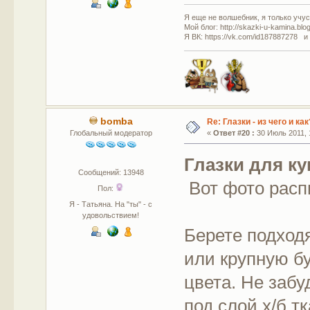
Я еще не волшебник, я только учусь
Мой блог: http://skazki-u-kamina.blo
Я ВК: https://vk.com/id187887278 и
bomba
Re: Глазки - из чего и как
Глобальный модератор
«
Ответ #20 :
30 Июль 2011, 
Глазки для ку
Сообщений: 13948
Вот фото распи
Пол:
Я - Татьяна. На "ты" - с
удовольствием!
Берете подход
или крупную бу
цвета. Не заб
под слой х/б т