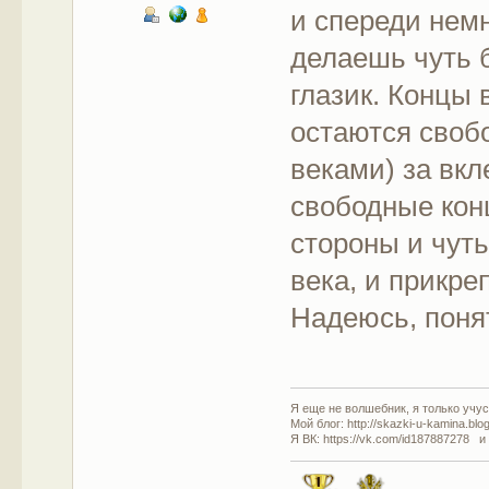
и спереди немн
делаешь чуть 
глазик. Концы 
остаются своб
веками) за вкл
свободные кон
стороны и чуть
века, и прикр
Надеюсь, поня
Я еще не волшебник, я только учусь
Мой блог: http://skazki-u-kamina.blo
Я ВК: https://vk.com/id187887278 и