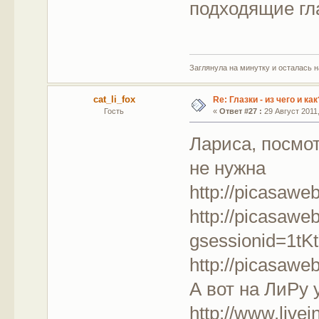
подходящие гла
Заглянула на минутку и осталась 
cat_li_fox
Re: Глазки - из чего и как
Гость
«
Ответ #27 :
29 Август 2011,
Лариса, посмот
не нужна
http://picasaw
http://picasaw
gsessionid=1
http://picasa
А вот на ЛиРу 
http://www.livei