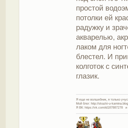
простой водоэ
потолки ей кра
радужку и зра
акварелью, ак
лаком для ногт
блестел. И при
колготок с син
глазик.
Я еще не волшебник, я только учусь
Мой блог: http://skazki-u-kamina.blo
Я ВК: https://vk.com/id187887278 и