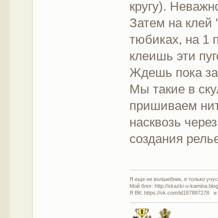
кругу). Неважн
Затем на клей 
тюбиках, на 1 
клеишь эти пуг
Ждешь пока за
Мы такие в ск
пришиваем нит
насквозь через
создания рель
Я еще не волшебник, я только учусь
Мой блог: http://skazki-u-kamina.blo
Я ВК: https://vk.com/id187887278 и