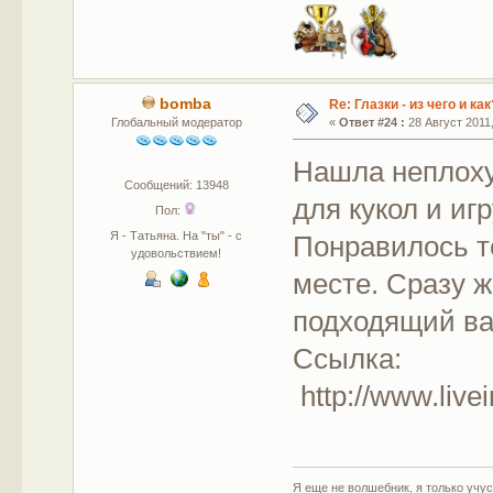
bomba
Re: Глазки - из чего и как
Глобальный модератор
«
Ответ #24 :
28 Август 2011,
Нашла неплоху
Сообщений: 13948
для кукол и иг
Пол:
Я - Татьяна. На "ты" - с
Понравилось т
удовольствием!
месте. Сразу 
подходящий ва
Ссылка:
http://www.live
Я еще не волшебник, я только учусь