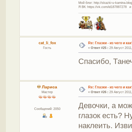
Мой блог: http://skazki-u-kamina.blo
Я ВК: https://vk.com/id187887278 и
cat_li_fox
Re: Глазки - из чего и как
Гость
«
Ответ #25 :
29 Август 2011,
Спасибо, Танеч
Лариса
Re: Глазки - из чего и как
Мастер
«
Ответ #26 :
29 Август 2011,
Девочки, а мож
Сообщений: 2050
глазок есть? Н
наклеить. Изви