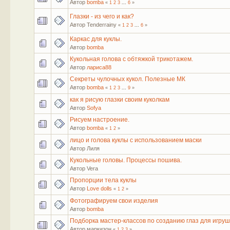
Автор
bomba
«
1
2
3
...
6
»
Глазки - из чего и как?
Автор Tenderrainy
«
1
2
3
...
6
»
Каркас для куклы.
Автор
bomba
Кукольная голова с обтяжкой трикотажем.
Автор
лариса88
Секреты чулочных кукол. Полезные МК
Автор
bomba
«
1
2
3
...
9
»
как я рисую глазки своим куколкам
Автор
Sofya
Рисуем настроение.
Автор
bomba
«
1
2
»
лицо и голова куклы с использованием маски
Автор Лиля
Кукольные головы. Процессы пошива.
Автор Vera
Пропорции тела куклы
Автор
Love dolls
«
1
2
»
Фотографируем свои изделия
Автор
bomba
Подборка мастер-классов по созданию глаз для игруше
Автор маркизон
«
1
2
3
»