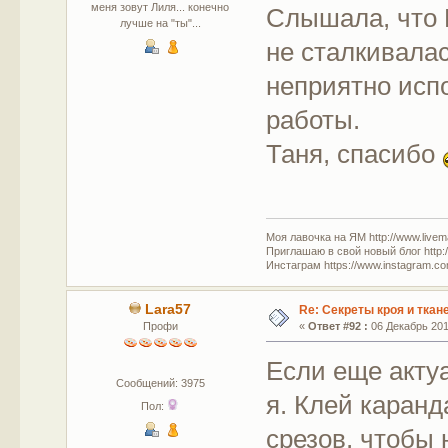
меня зовут Лиля... конечно
Слышала, что 
лучше на "ты"...
не сталкивала
неприятно исп
работы.
Таня, спасибо
Моя лавочка на ЯМ http://www.livem
Приглашаю в свой новый блог http:/
Инстаграм https://www.instagram.com
Lara57
Re: Секреты кроя и ткан
Профи
«
Ответ #92 :
06 Декабрь 2016
Если еще акту
Сообщений: 3975
я. Клей каран
Пол:
срезов, чтобы