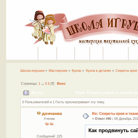
Портал
Помощь
На сайт
Поиск
Вход
Регистрация
Школа игрушки
»
Мастерские
»
Куклы
»
Кукла в деталях
»
Секреты кроя 
Страницы:
1
...
5
6
[
7
]
Вниз
Автор
Тема: Секреты кроя и тканей (н
0 Пользователей и 1 Гость просматривают эту тему.
дончанка
Re: Секреты кроя и ткан
Ученик
«
Ответ #90 :
06 Декабрь 2016
Как продвинуть са
Сообщений: 225