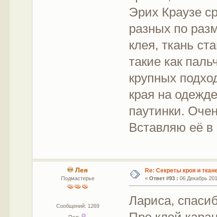
Эрих Краузе ср
разных по раз
клея, ткань ст
такие как паль
крупных подхо
края на одежд
паутинки. Очен
Вставляю её в
Лея
Re: Секреты кроя и ткан
Подмастерье
«
Ответ #93 :
06 Декабрь 2016
Лариса, спасиб
Сообщений: 1269
Про клей каран
Пол: