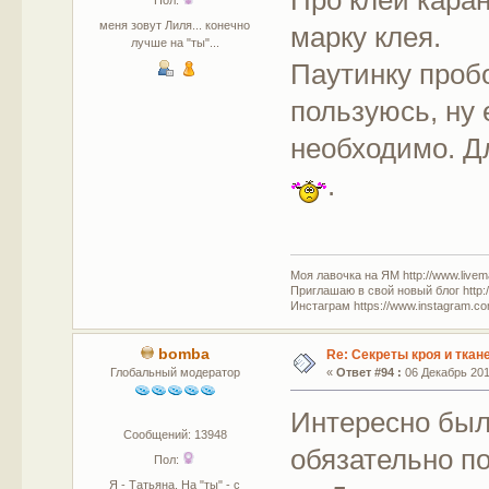
меня зовут Лиля... конечно
марку клея.
лучше на "ты"...
Паутинку проб
пользуюсь, ну 
необходимо. Д
.
Моя лавочка на ЯМ http://www.livem
Приглашаю в свой новый блог http:/
Инстаграм https://www.instagram.com
bomba
Re: Секреты кроя и ткан
Глобальный модератор
«
Ответ #94 :
06 Декабрь 2016
Интересно был
Сообщений: 13948
обязательно п
Пол:
Я - Татьяна. На "ты" - с