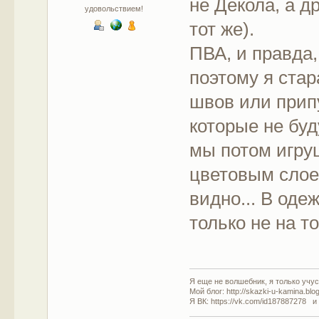
не Декола, а д
удовольствием!
тот же).
ПВА, и правда,
поэтому я ста
швов или припу
которые не буд
мы потом игруш
цветовым слоем
видно... В оде
только не на т
Я еще не волшебник, я только учусь
Мой блог: http://skazki-u-kamina.blo
Я ВК: https://vk.com/id187887278 и