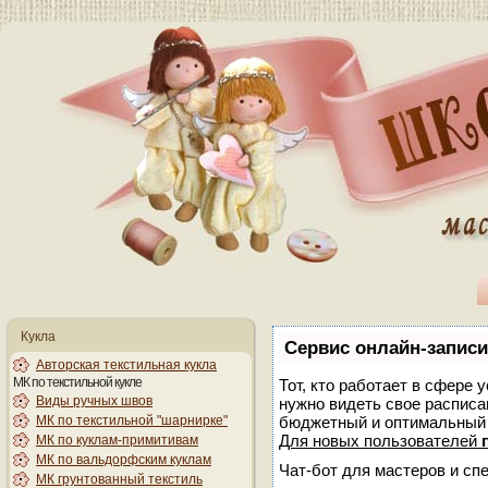
Кукла
Сервис онлайн-записи
Авторская текстильная кукла
МК по текстильной кукле
Тот, кто работает в сфере 
Виды ручных швов
нужно видеть свое расписа
МК по текстильной "шарнирке"
бюджетный и оптимальный
Для новых пользователей
МК по куклам-примитивам
МК по вальдорфским куклам
Чат-бот для мастеров и сп
МК грунтованный текстиль