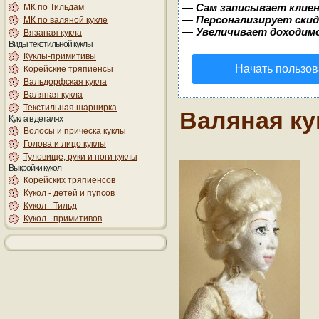
—
Сам записывает клиен
МК по Тильдам
—
Персонализирует скид
МК по валяной кукле
—
Увеличивает доходим
Вязаная кукла
Виды текстильной куклы
Куклы-примитивы
Начать пользов
Корейские тряпиенсы
Вальдорфская кукла
Валяная кукла
Текстильная шарнирка
Валяная ку
Кукла в деталях
Волосы и прическа куклы
Голова и лицо куклы
Туловище, руки и ноги куклы
Выкройки кукол
Корейских тряпиенсов
Кукол - детей и пупсов
Кукол - Тильд
Кукол - примитивов