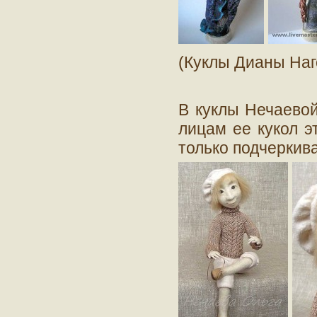
(Куклы Дианы Наг
В куклы Нечаевой
лицам ее кукол э
только подчеркива