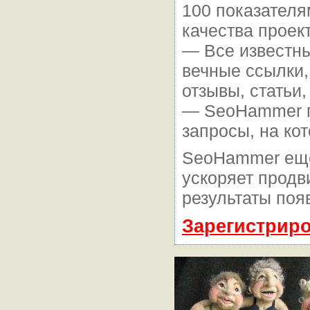
100 показателя
качества проект
— Все известн
вечные ссылки,
отзывы, статьи,
— SeoHammer по
запросы, на ко
SeoHammer еще
ускоряет продв
результаты поя
Зарегистриро