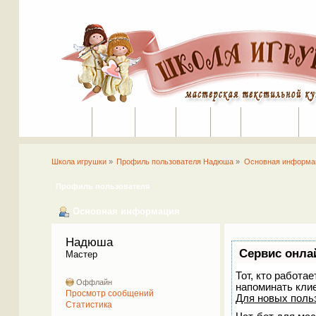
Портал
Помощь
На сайт
Поиск
Вход
Регистрация
Школа игрушки
»
Профиль пользователя Надюша
»
Основная информа
Профиль пользователя
Основная информация
Надюша 
Сервис онла
Мастер
Тот, кто работа
Оффлайн
напоминать кли
Просмотр сообщений
Для новых поль
Статистика