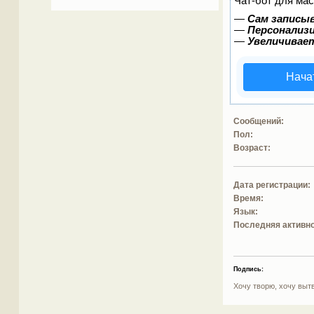
Чат-бот для мас
—
Сам записыв
—
Персонализи
—
Увеличивае
Нача
Сообщений:
Пол:
Возраст:
Дата регистрации:
Время:
Язык:
Последняя активно
Подпись:
Хочу творю, хочу выт