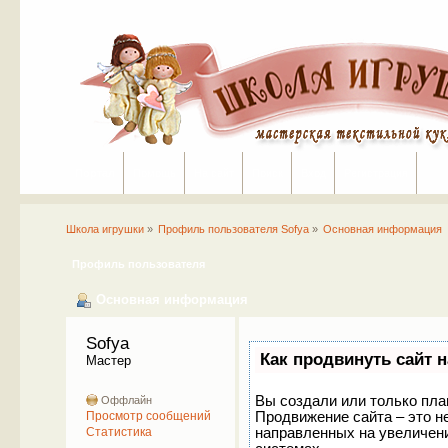
Портал
Помощь
На сайт
Поиск
Вход
Регистрация
Школа игрушки
»
Профиль пользователя Sofya
»
Основная информация
Профиль пользователя
Основная информация
Sofya 
Как продвинуть сайт 
Мастер
Вы создали или только план
Оффлайн
Продвижение сайта – это н
Просмотр сообщений
направленных на увеличени
Статистика