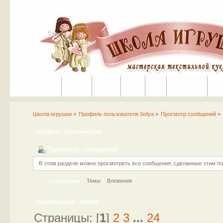
Портал
Помощь
На сайт
Поиск
Вход
Регистрация
Школа игрушки
»
Профиль пользователя Sofya
»
Просмотр сообщений
»
Профиль пользователя
Просмотр сообщений
В этом разделе можно просмотреть все сообщения, сделанные этим п
Сообщения
Темы
Вложения
Сообщения - Sofya
Страницы: [
1
]
2
3
...
24