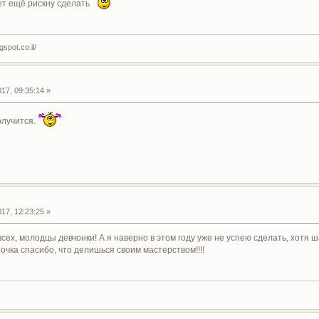
т ещё рискну сделать
spot.co.il/
17, 09:35:14 »
олучится.
17, 12:23:25 »
всех, молодцы девчонки! А я наверно в этом году уже не успею сделать, хотя
очка спасибо, что делишься своим мастерством!!!!