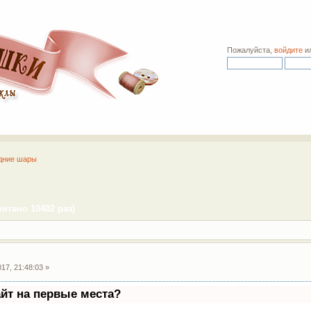
Пожалуйста,
войдите
и
дние шары
тано 10482 раз)
17, 21:48:03 »
айт на первые места?