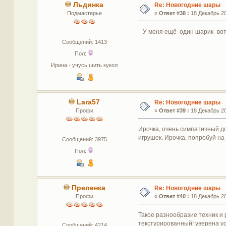
Льдинка
Re: Новогодние шары
Подмастерье
«
Ответ #38 :
18 Декабрь 20
У меня ещё один шарик- вот
Сообщений: 1413
Пол:
Ирина - учусь шить кукол
Lara57
Re: Новогодние шары
Профи
«
Ответ #39 :
18 Декабрь 20
Ирочка, очень симпатичный д
игрушек. Ирочка, попробуй н
Сообщений: 3975
Пол:
Преленка
Re: Новогодние шары
Профи
«
Ответ #40 :
18 Декабрь 20
Такое разнообразие техник и р
текстурированный! уверена усп
Сообщений: 4214