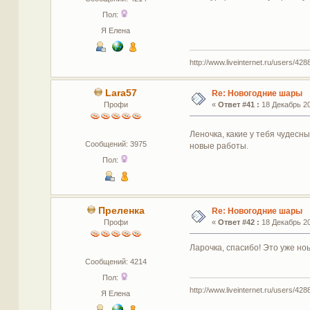
Пол:
Я Елена
http://www.liveinternet.ru/users/4288
Lara57
Re: Новогодние шары
Профи
«
Ответ #41 :
18 Декабрь 20
Леночка, какие у тебя чудесн
Сообщений: 3975
новые работы.
Пол:
Преленка
Re: Новогодние шары
Профи
«
Ответ #42 :
18 Декабрь 20
Ларочка, спасибо! Это уже но
Сообщений: 4214
Пол:
http://www.liveinternet.ru/users/4288
Я Елена