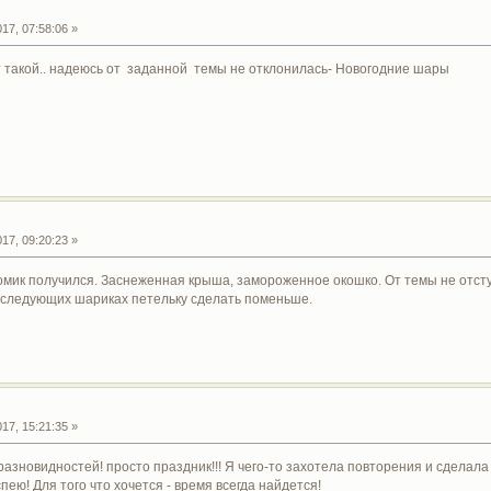
17, 07:58:06 »
 такой.. надеюсь от заданной темы не отклонилась- Новогодние шары
17, 09:20:23 »
омик получился. Заснеженная крыша, замороженное окошко. От темы не отст
а следующих шариках петельку сделать поменьше.
17, 15:21:35 »
азновидностей! просто праздник!!! Я чего-то захотела повторения и сделала 
ею! Для того что хочется - время всегда найдется!