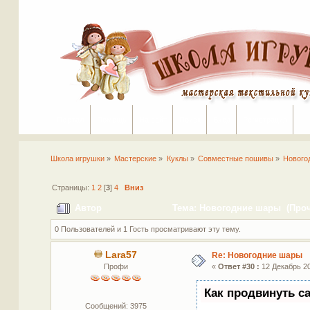
Портал
Помощь
На сайт
Поиск
Вход
Регистрация
Школа игрушки
»
Мастерские
»
Куклы
»
Совместные пошивы
»
Нового
Страницы:
1
2
[
3
]
4
Вниз
Автор
Тема: Новогодние шары (Прочи
0 Пользователей и 1 Гость просматривают эту тему.
Lara57
Re: Новогодние шары
Профи
«
Ответ #30 :
12 Декабрь 20
Как продвинуть с
Сообщений: 3975