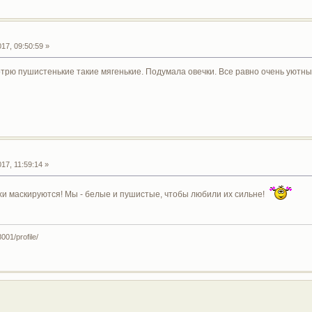
17, 09:50:59 »
отрю пушистенькие такие мягенькие. Подумала овечки. Все равно очень уютны
17, 11:59:14 »
хи маскируются! Мы - белые и пушистые, чтобы любили их сильне!
001/profile/