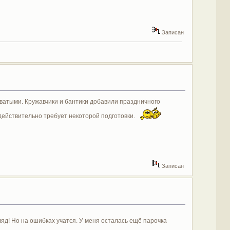
Записан
оватыми. Кружавчики и бантики добавили праздничного
, действительно требует некоторой подготовки.
Записан
гляд! Но на ошибках учатся. У меня осталaсь ещё парочка