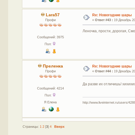
Lara57
Re: Новогодние шары
Профи
«
Ответ #43 :
19 Декабрь 20
Леночка, прости, дорогая, См
Сообщений: 3975
Пол:
Преленка
Re: Новогодние шары
Профи
«
Ответ #44 :
19 Декабрь 20
Да разве их отличишь! хихихи
Сообщений: 4214
Пол:
Я Елена
http://www.liveinternet.ru/users/4288
Страницы:
1
2
[
3
]
4
Вверх