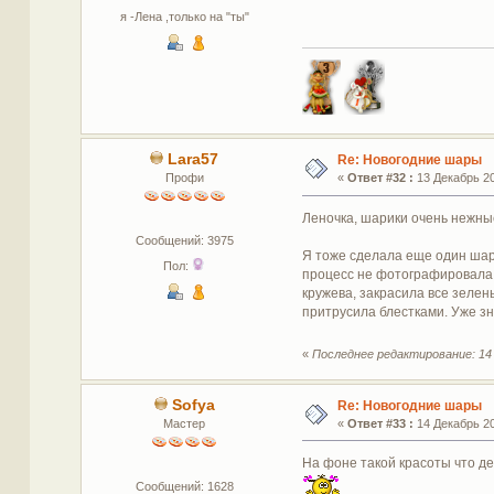
я -Лена ,только на "ты"
Lara57
Re: Новогодние шары
Профи
«
Ответ #32 :
13 Декабрь 20
Леночка, шарики очень нежные
Сообщений: 3975
Я тоже сделала еще один шар.
Пол:
процесс не фотографировала.
кружева, закрасила все зелен
притрусила блестками. Уже зн
«
Последнее редактирование: 14 
Sofya
Re: Новогодние шары
Мастер
«
Ответ #33 :
14 Декабрь 20
На фоне такой красоты что д
Сообщений: 1628