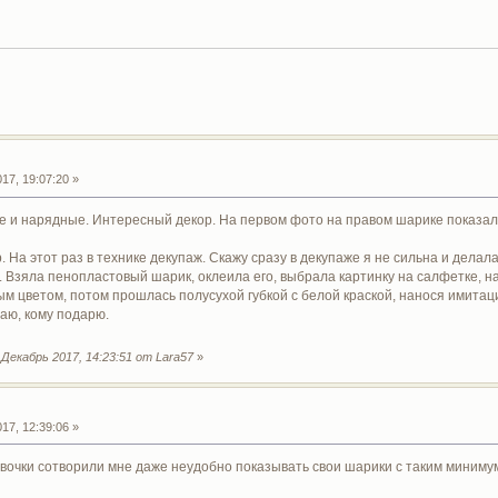
17, 19:07:20 »
 и нарядные. Интересный декор. На первом фото на правом шарике показалос
 На этот раз в технике декупаж. Скажу сразу в декупаже я не сильна и делал
 Взяла пенопластовый шарик, оклеила его, выбрала картинку на салфетке, 
ым цветом, потом прошлась полусухой губкой с белой краской, нанося имитацию
аю, кому подарю.
Декабрь 2017, 14:23:51 от Lara57
»
17, 12:39:06 »
евочки сотворили мне даже неудобно показывать свои шарики с таким миним