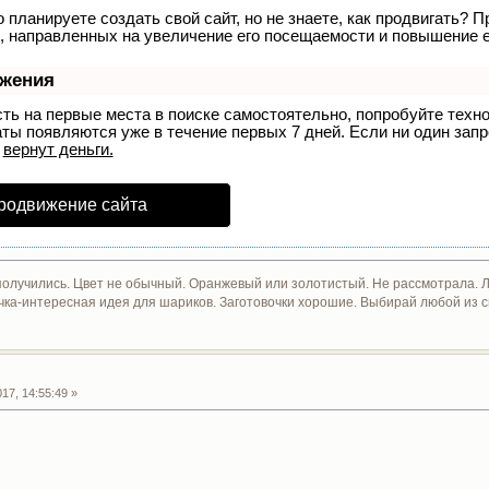
 планируете создать свой сайт, но не знаете, как продвигать? П
, направленных на увеличение его посещаемости и повышение е
ижения
сть на первые места в поиске самостоятельно, попробуйте тех
аты появляются уже в течение первых 7 дней. Если ни один запро
р
вернут деньги.
родвижение сайта
олучились. Цвет не обычный. Оранжевый или золотистый. Не рассмотрала. 
чка-интересная идея для шариков. Заготовочки хорошие. Выбирай любой из сп
17, 14:55:49 »