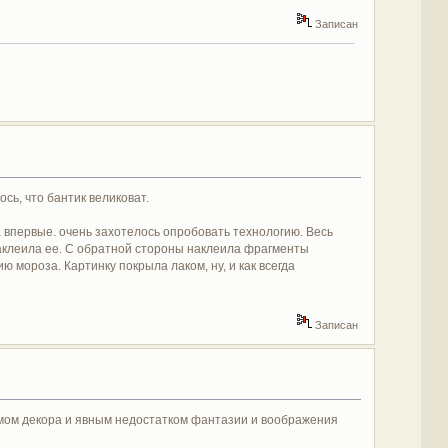
Записан
ь, что бантик великоват.
а впервые. очень захотелось опробовать технологию. Весь
наклеила ее. С обратной стороны наклеила фрагменты
 мороза. Картинку покрыла лаком, ну, и как всегда
Записан
умом декора и явным недостатком фантазии и воображения