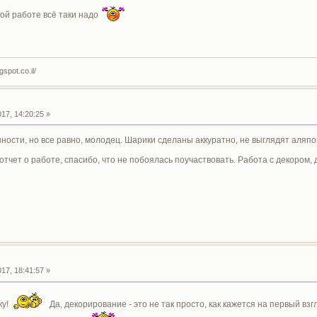
ой работе всё таки надо
spot.co.il/
17, 14:20:25 »
шности, но все равно, молодец. Шарики сделаны аккуратно, не выглядят аляп
отчет о работе, спасибо, что не побоялась поучаствовать. Работа с декором
17, 18:41:57 »
ку!
Да, декорирование - это не так просто, как кажется на первый вз