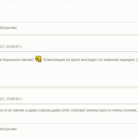
001/profile/
17, 22:06:57 »
ые барышни-овечки!
Композиция на круге выглядит по зимнему нарядно. 
17, 23:08:59 »
ые и не овечки а даже совсем даже себе собачки! хихихи просто очень похожи
001/profile/