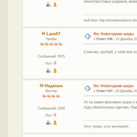
пенопластовых шариков, може
мой блог: http://okuklahsluboviu.blog
Lara57
Re: Новогодние шары
Профи
«
Ответ #36 :
15 Декабрь 20
Сонечка, пробуй, у тебя все п
Сообщений: 3975
Пол:
Надюша
Re: Новогодние шары
Мастер
«
Ответ #37 :
16 Декабрь 20
Ух ты какие красивые шары у 
году обязательно сделаю. Лар
Сообщений: 2282
Пол:
Хочу творю, хочу вытворяю!