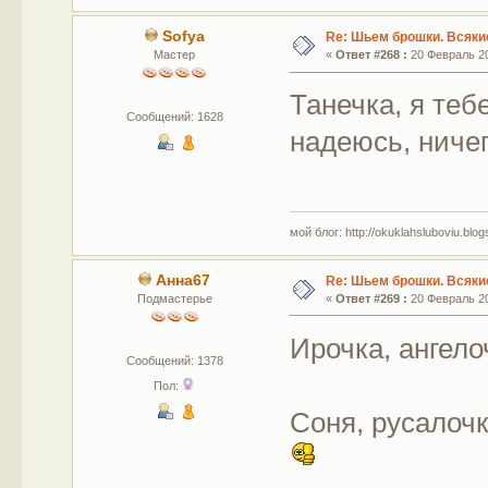
Sofya
Re: Шьем брошки. Всякие
Мастер
«
Ответ #268 :
20 Февраль 20
Танечка, я теб
Сообщений: 1628
надеюсь, ниче
мой блог: http://okuklahsluboviu.blogs
Анна67
Re: Шьем брошки. Всякие
Подмастерье
«
Ответ #269 :
20 Февраль 20
Ирочка, ангело
Сообщений: 1378
Пол:
Соня, русалочк