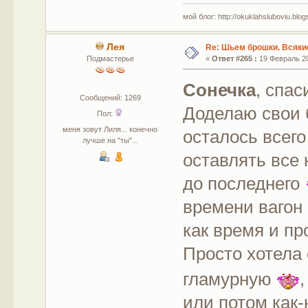
мой блог: http://okuklahsluboviu.blogs
Лея
Re: Шьем брошки. Всякие
Подмастерье
«
Ответ #265 :
19 Февраль 20
Сонечка
, спас
Сообщений: 1269
Доделаю свои 
Пол:
меня зовут Лиля... конечно
осталось всего
лучше на "ты"...
оставлять все 
до последнего
времени вагон 
как время и п
Просто хотела
гламурную
или потом как-