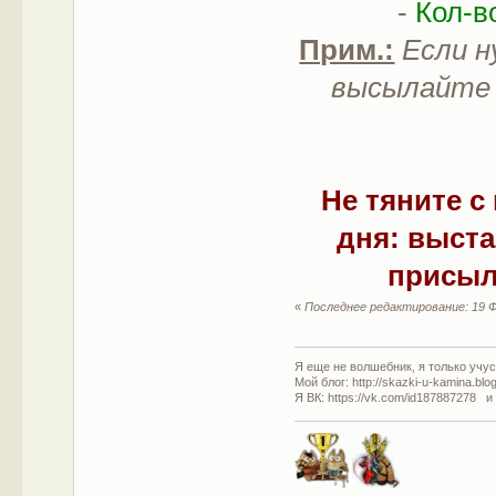
-
Кол-в
Прим.:
Если н
высылайте 
Не тяните 
дня: выста
присыл
«
Последнее редактирование: 19 Ф
Я еще не волшебник, я только учусь
Мой блог: http://skazki-u-kamina.blo
Я ВК: https://vk.com/id187887278 и