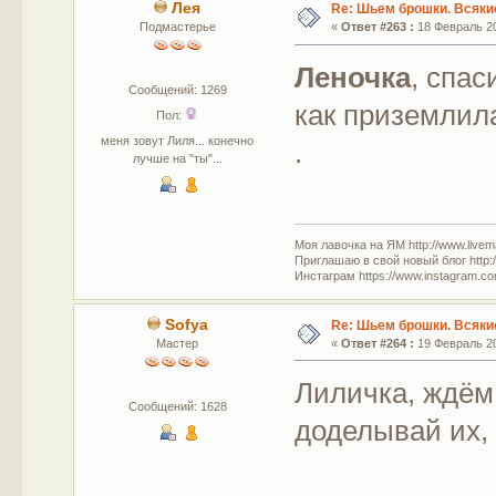
Лея
Re: Шьем брошки. Всякие
Подмастерье
«
Ответ #263 :
18 Февраль 20
Леночка
, спас
Сообщений: 1269
как приземлил
Пол:
меня зовут Лиля... конечно
.
лучше на "ты"...
Моя лавочка на ЯМ http://www.livem
Приглашаю в свой новый блог http:/
Инстаграм https://www.instagram.com
Sofya
Re: Шьем брошки. Всякие
Мастер
«
Ответ #264 :
19 Февраль 20
Лиличка, ждём,
Сообщений: 1628
доделывай их, 