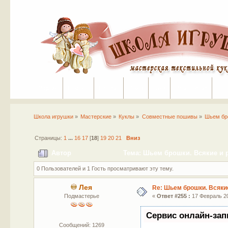
Портал
Помощь
На сайт
Поиск
Вход
Регистрация
Школа игрушки
»
Мастерские
»
Куклы
»
Совместные пошивы
»
Шьем бро
Страницы:
1
...
16
17
[
18
]
19
20
21
Вниз
Автор
Тема: Шьем брошки. Всякие и р
0 Пользователей и 1 Гость просматривают эту тему.
Лея
Re: Шьем брошки. Всякие
Подмастерье
«
Ответ #255 :
17 Февраль 20
Сервис онлайн-зап
Сообщений: 1269