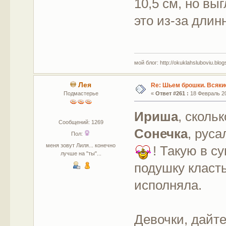
10,5 см, но вы
это из-за дли
мой блог: http://okuklahsluboviu.blogs
Лея
Re: Шьем брошки. Всякие
Подмастерье
«
Ответ #261 :
18 Февраль 20
Ириша
, сколь
Сообщений: 1269
Сонечка
, руса
Пол:
меня зовут Лиля... конечно
! Такую в с
лучше на "ты"...
подушку класт
исполняла.
Девочки, дайте