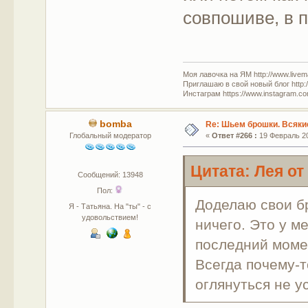
совпошиве, в 
Моя лавочка на ЯМ http://www.livem
Приглашаю в свой новый блог http:/
Инстаграм https://www.instagram.com
bomba
Re: Шьем брошки. Всякие
Глобальный модератор
«
Ответ #266 :
19 Февраль 20
Цитата: Лея от
Сообщений: 13948
Пол:
Доделаю свои б
Я - Татьяна. На "ты" - с
удовольствием!
ничего. Это у м
последний момен
Всегда почему-т
оглянуться не у