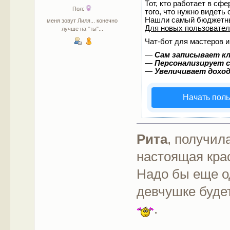
Тот, кто работает в сф
Пол:
того, что нужно видеть
Нашли самый бюджетны
меня зовут Лиля... конечно
Для новых пользовате
лучше на "ты"...
Чат-бот для мастеров и
—
Сам записывает кл
—
Персонализирует с
—
Увеличивает дохо
Начать пол
Рита
, получил
настоящая кр
Надо бы еще од
девчушке буде
.