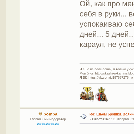
Ой, как про ме
себя в руки...
успокаиваю се
дней... 5 дней..
караул, не успе
Я еще не волшебник, я только учусь
Мой блог: http://skazki-u-kamina.blo
Я ВК: https://vk.com/id187887278 и
bomba
Re: Шьем брошки. Всякие
Глобальный модератор
«
Ответ #267 :
19 Февраль 20