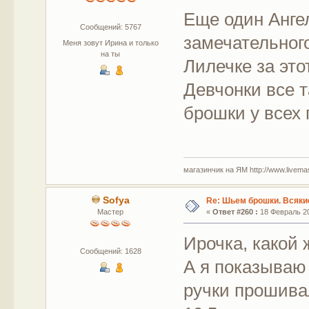
Еще один Анге
Сообщений: 5767
замечательного
Меня зовут Ирина и только
на ты
Лилечке за эт
Девчонки все 
брошки у всех
магазинчик на ЯМ http://www.livemaste
Sofya
Re: Шьем брошки. Всякие
Мастер
«
Ответ #260 :
18 Февраль 20
Ирочка, какой
Сообщений: 1628
А я показываю 
ручки прошива