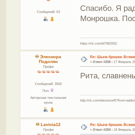
Спасибо. Я ра
Сообщений: 53
Монрошка. Пос
https://vk.com/id7982052
Элеонора
Re: Шьем брошки. Всякие
Подолян
«
Ответ #258 :
17 Февраль 20
Профи
Рита, славнень
Сообщений: 3500
Пол:
Авторская текстильная
http://vk.com/eleonora45?from=addr
кукла
Lavinia12
Re: Шьем брошки. Всякие
Профи
«
Ответ #259 :
18 Февраль 20