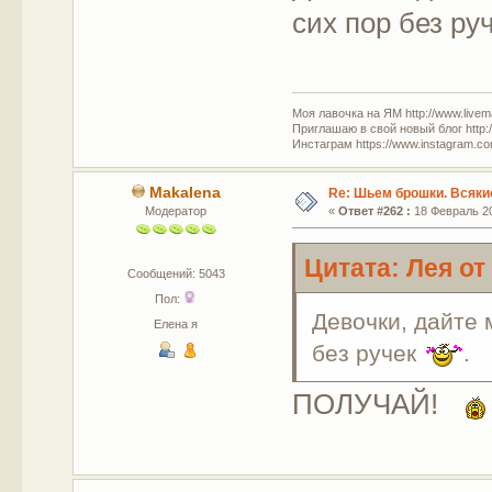
сих пор без ру
Моя лавочка на ЯМ http://www.livem
Приглашаю в свой новый блог http:/
Инстаграм https://www.instagram.com
Makalena
Re: Шьем брошки. Всякие
Модератор
«
Ответ #262 :
18 Февраль 20
Цитата: Лея от
Сообщений: 5043
Пол:
Девочки, дайте 
Елена я
без ручек
.
ПОЛУЧАЙ!