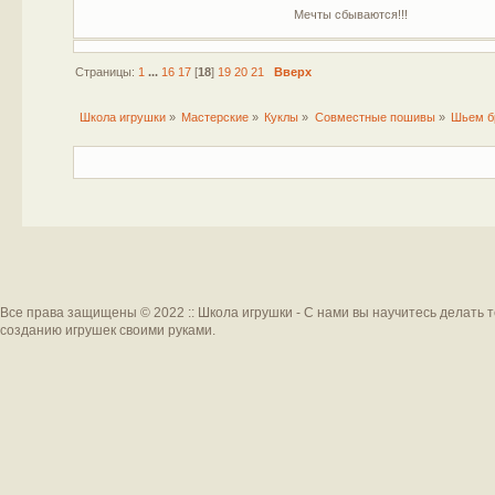
Мечты сбываются!!!
Страницы:
1
...
16
17
[
18
]
19
20
21
Вверх
Школа игрушки
»
Мастерские
»
Куклы
»
Совместные пошивы
»
Шьем бр
Все права защищены © 2022 :: Школа игрушки - С нами вы научитесь делать 
созданию игрушек своими руками.