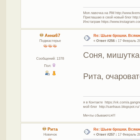
Моя лавочка на ЯМ http://www.livem
Приглашаю в свой новый блог http:/
Инстаграм https://www.instagram.com
Анна67
Re: Шьем брошки. Всякие
Подмастерье
«
Ответ #256 :
17 Февраль 20
Соня, мишутка
Сообщений: 1378
Пол:
Рита, очарова
я в Контакте https://vk.com/a.gangn
мой блог http://sanhaus.blogspot.ru/
Мечты сбываются!!!
Рита
Re: Шьем брошки. Всякие
Новичок
«
Ответ #257 :
17 Февраль 20