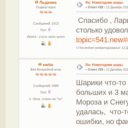
Льдинка
Re: Новогодние шары
Подмастерье
«
Ответ #28 :
12 Декабрь 2017
Спасибо , Лар
Сообщений: 1413
столько удоволь
Пол:
Ирина - учусь шить кукол
topic=541.new
«
Последнее редактирование: 12 Д
ewita
Re: Новогодние шары
Фея Волшебной иглы
«
Ответ #29 :
12 Декабрь 2017
Шарики что-то 
Сообщений: 4489
больших и 3 м
Пол:
я -Лена ,только на "ты"
Мороза и Снег
удалась, что-
ошибки, но фа