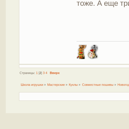
тоже. А еще т
Страницы:
1
[
2
]
3
4
Вверх
Школа игрушки
»
Мастерские
»
Куклы
»
Совместные пошивы
»
Нового