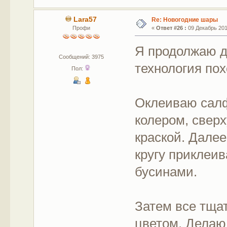
Lara57
Re: Новогодние шары
Профи
«
Ответ #26 :
09 Декабрь 2017
Я продолжаю д
Сообщений: 3975
технология пох
Пол:
Оклеиваю салф
колером, сверх
краской. Далее
кругу приклеи
бусинами.
Затем все тща
цветом. Делаю 