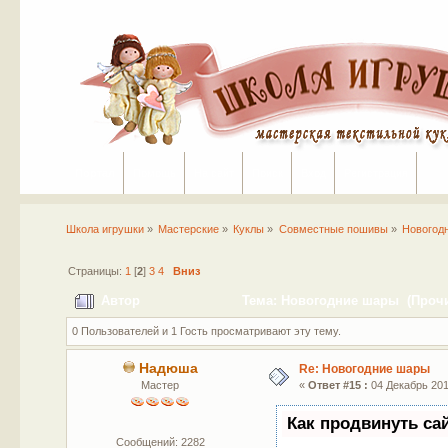
Портал
Помощь
На сайт
Поиск
Вход
Регистрация
Школа игрушки
»
Мастерские
»
Куклы
»
Совместные пошивы
»
Новогод
Страницы:
1
[
2
]
3
4
Вниз
Автор
Тема: Новогодние шары (Прочит
0 Пользователей и 1 Гость просматривают эту тему.
Надюша
Re: Новогодние шары
Мастер
«
Ответ #15 :
04 Декабрь 2017
Как продвинуть са
Сообщений: 2282