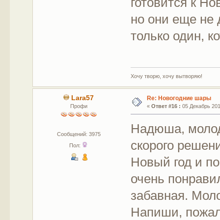
готовится к Но
но они еще не 
только один, к
Хочу творю, хочу вытворяю!
Lara57
Re: Новогодние шары
Профи
«
Ответ #16 :
05 Декабрь 2017
Надюша, молод
Сообщений: 3975
скорого решен
Пол:
Новый год и по
очень понрави
забавная. Мол
Напиши, пожалу