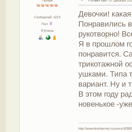
Профи
«
Ответ #20 :
07 Декабрь 2017
Девочки! кака
Сообщений: 4214
Понравились вс
Пол:
Я Елена
рукотворно! Вс
Я в прошлом г
понравится. С
трикотажной ос
ушками. Типа 
вариант. Ну и 
В этом году ра
новенькое -уж
http://www.liveinternet.ru/users/42880