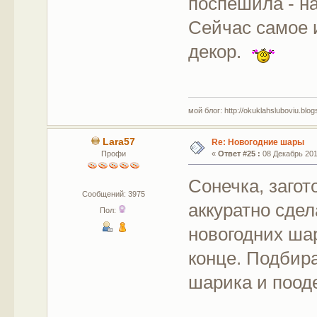
поспешила - на
Сейчас самое 
декор.
мой блог: http://okuklahsluboviu.blogs
Lara57
Re: Новогодние шары
Профи
«
Ответ #25 :
08 Декабрь 2017
Сонечка, заго
Сообщений: 3975
аккуратно сде
Пол:
новогодних ша
конце. Подбир
шарика и поод