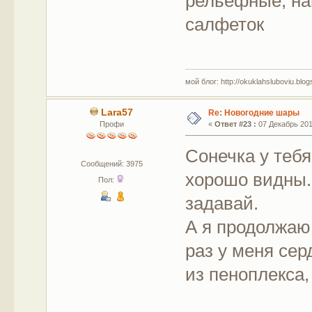
рельефные, на
салфеток
мой блог: http://okuklahsluboviu.blogs
Lara57
Re: Новогодние шары
Профи
«
Ответ #23 :
07 Декабрь 2017
Сонечка у теб
Сообщений: 3975
хорошо видны. 
Пол:
задавай.
А я продолжаю
раз у меня сер
из пеноплекса