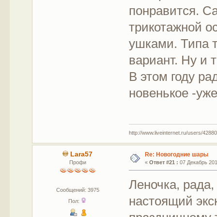
понравится. С
трикотажной ос
ушками. Типа 
вариант. Ну и 
В этом году ра
новенькое -уж
http://www.liveinternet.ru/users/42880
Lara57
Re: Новогодние шары
Профи
«
Ответ #21 :
07 Декабрь 2017
Леночка, рада,
Сообщений: 3975
настоящий экс
Пол: