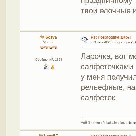
праздничному 
твои елочные 
Sofya
Re: Новогодние шары
Мастер
«
Ответ #22 :
07 Декабрь 2017
Ларочка, вот м
Сообщений: 1628
салфеточками 
у меня получил
рельефные, на
салфеток
мой блог: http://okuklahsluboviu.blogs