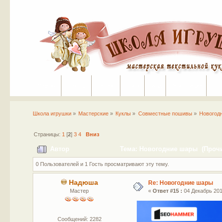
Портал
Помощь
На сайт
Поиск
Вход
Регистрация
Школа игрушки
»
Мастерские
»
Куклы
»
Совместные пошивы
»
Новогод
Страницы:
1
[
2
]
3
4
Вниз
Автор
Тема: Новогодние шары (Прочит
0 Пользователей и 1 Гость просматривают эту тему.
Надюша
Re: Новогодние шары
Мастер
«
Ответ #15 :
04 Декабрь 2017
Сообщений: 2282