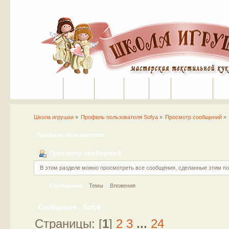
Портал
Помощь
На сайт
Поиск
Вход
Регистрация
Школа игрушки
»
Профиль пользователя Sofya
»
Просмотр сообщений
»
Профиль пользователя
Просмотр сообщений
В этом разделе можно просмотреть все сообщения, сделанные этим п
Сообщения
Темы
Вложения
Сообщения - Sofya
Страницы: [
1
]
2
3
...
24