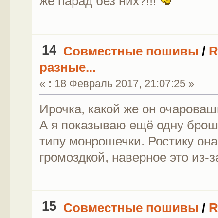
же парад без них?!!!
14
Совместные пошивы
/
R
разные...
«
:
18 Февраль 2017, 21:07:25 »
Ирочка, какой же он очароваш
А я показываю ещё одну броше
типу монрошечки. Ростику она
громоздкой, наверное это из
15
Совместные пошивы
/
R