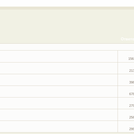
Ответ
156
21
39
67
27
25
29