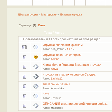
Портал
Помощь
На сайт
Поиск
Вход
Регистрация
Школа игрушки
»
Мастерские
»
Вязаная игрушка
Страницы: [
1
]
Вниз
Тема
/
Автор
0 Пользователей и 1 Гость просматривают этот раздел.
Игрушки-зверюшки крючком
Автор sch_Polina
«
1
2
3
»
Игрушки, вязаные спицами
Автор
bomba
Книга Молли Годдард.Вязанные игрушки
Автор
Aziya
игрушки из старых журналов Сандра
Автор
Lavinia12
Тискальный зайчик
Автор Anutoshka
Котя
Автор Таточка
ОПИСАНИЕ вязание детской игрушки собака
Автор маркизон