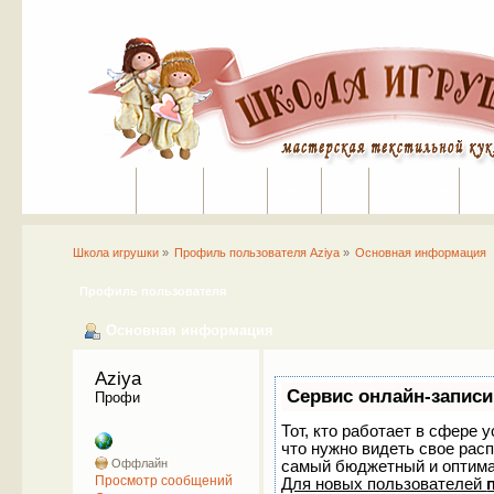
Портал
Помощь
На сайт
Поиск
Вход
Регистрация
Школа игрушки
»
Профиль пользователя Aziya
»
Основная информация
Профиль пользователя
Основная информация
Aziya 
Сервис онлайн-записи
Профи
Тот, кто работает в сфере 
что нужно видеть свое рас
Оффлайн
самый бюджетный и оптим
Просмотр сообщений
Для новых пользователей