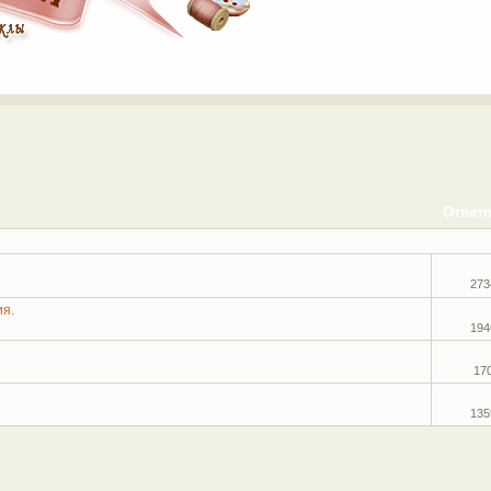
Ответ
273
я.
194
17
135