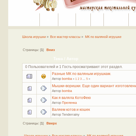
Портал
Помощь
На сайт
Поиск
Вход
Регистрация
Школа игрушки
»
Все мастер-классы
»
МК по валяной игрушке
Страницы: [
1
]
Вниз
Тема
/
Автор
0 Пользователей и 1 Гость просматривают этот раздел.
Разные МК по валяным игрушкам.
Автор
bomba
«
1
2
3
...
5
»
Мышки-воришки. Еще один вариант изготовлени
Автор
bomba
Как я валяла КотоФею
Автор
Преленка
Валяем котов и кошек
Автор Tenderrainy
Страницы: [
1
]
Вверх
Школа игрушки
»
Все мастер-классы
»
МК по валяной игрушке