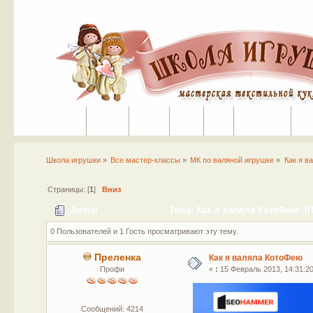
Портал
Помощь
На сайт
Поиск
Вход
Регистрация
Школа игрушки
»
Все мастер-классы
»
МК по валяной игрушке
»
Как я в
Страницы: [
1
]
Вниз
Автор
Тема: Как я валяла КотоФею (П
0 Пользователей и 1 Гость просматривают эту тему.
Преленка
Как я валяла КотоФею
Профи
«
:
15 Февраль 2013, 14:31:20
Сообщений: 4214