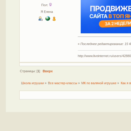
Пол:
Я Елена
«
Последнее редактирование: 15 Ф
http://www.liveinternet.ru/users/42880
Страницы: [
1
]
Вверх
Школа игрушки
»
Все мастер-классы
»
МК по валяной игрушке
»
Как я 