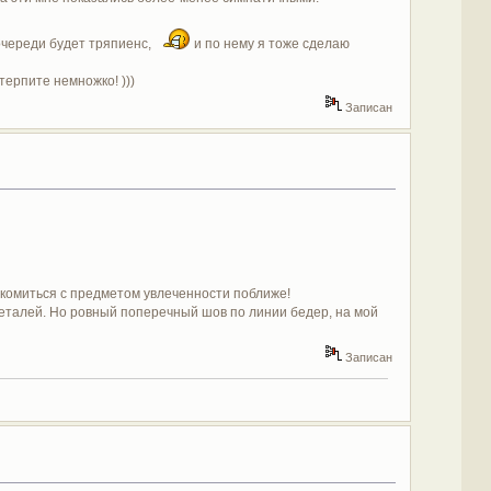
очереди будет тряпиенс,
и по нему я тоже сделаю
терпите немножко! )))
Записан
акомиться с предметом увлеченности поближе!
деталей. Но ровный поперечный шов по линии бедер, на мой
Записан