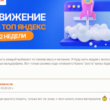
усть каждый выбирает по своему вкусу и желанию. Я буду шить мадам с волоса
шью вальдорфика. Вот только размер надо оговорить! Какого "роста" куклы бу
япиенсов
 03:20:22 »
кую красоту пошить, только вот не знаю, с чего начать поиск материалов