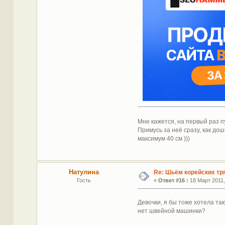
Мне кажется, на первый раз п
Примусь за неё сразу, как до
максимум 40 см )))
Натулина
Re: Шьём корейских тр
Гость
«
Ответ #16 :
18 Март 2011,
Девочки, я бы тоже хотела та
нет швейной машинки?