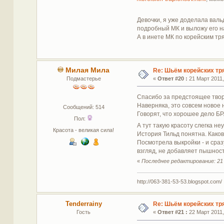
Девочки, я уже доделала вал
подробный МК и выложу его на
А в инете МК по корейским тря
Милая Мила
Re: Шьём корейских тр
Подмастерье
«
Ответ #20 :
21 Март 2011,
Спасибо за предстоящее твор
Наверняка, это совсем новое 
Сообщений: 514
Говорят, что хорошее дело БР
Пол:
А тут такую красоту слегка н
Красота - великая сила!
История Тильд понятна. Како
Посмотрела выкройки - и сраз
взгляд, не добавляет пышност
«
Последнее редактирование: 21
http://063-381-53-53.blogspot.com/
Tenderrainy
Re: Шьём корейских тр
Гость
«
Ответ #21 :
22 Март 2011,