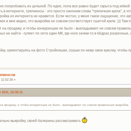
ожно попробовать из цельной. По идее, попа все равно будет скрыта под юбко
ь в интернете, тряпиенсы - это просто синоним слова "тряпичная кукла", а что к
кройка из интернета не нравится. Если честно, у меня такое ощущение, что
ея и мне видно, что выкройка не совсем соответствует сшитой кукле. ))) Там 
т на продажу, и чтобы конкуренции не было - выкладывают не совсем правил
х не найти - гуляет по сети один МК, где ноги зачем-то в бёдрах разрезные,
йку, ориентируясь на фото Стройняшки, сошью по нему свою куколку, чтобы пр
япиенсов
 11:02:28 »
 2011, 10:35:11
на продажу, и чтобы конкуренции не было - выкладывают не совсем правильные выкройки.
ельно выкройку, своей балерины рассматривать