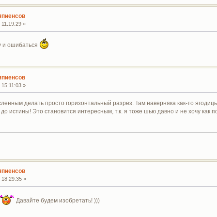
япиенсов
 11:19:29 »
гу и ошибаться
япиенсов
 15:11:03 »
сленным делать просто горизонтальный разрез. Там наверняка как-то ягодиц
до истины! Это становится интересным, т.к. я тоже шью давно и не хочу как п
япиенсов
 18:29:35 »
Давайте будем изобретать! )))