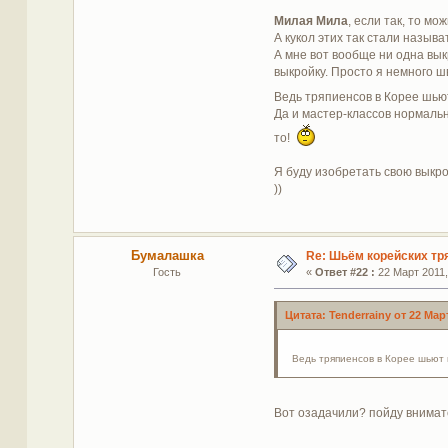
Милая Мила
, если так, то м
А кукол этих так стали называт
А мне вот вообще ни одна вы
выкройку. Просто я немного шв
Ведь тряпиенсов в Корее шью
Да и мастер-классов нормальны
то!
Я буду изобретать свою выкро
))
Бумалашка
Re: Шьём корейских тр
Гость
«
Ответ #22 :
22 Март 2011,
Цитата: Tenderrainy от 22 Март
Ведь тряпиенсов в Корее шьют 
Вот озадачили? пойду внимат