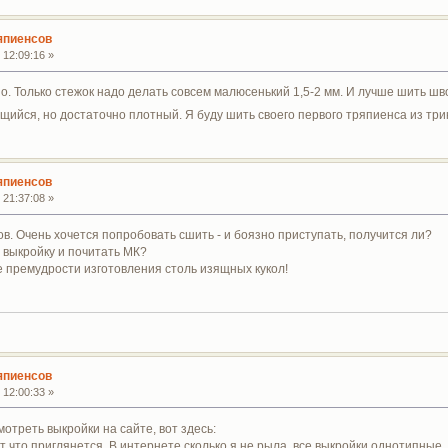
япиенсов
 12:09:16 »
о. Только стежок надо делать совсем малюсенький 1,5-2 мм. И лучше шить шв
щийся, но достаточно плотный. Я буду шить своего первого тряпиенса из тр
япиенсов
 21:37:08 »
в. Очень хочется попробовать сшить - и боязно приступать, получится ли?
 выкройку и почитать МК?
е премудрости изготовления столь изящных кукол!
япиенсов
 12:00:33 »
мотреть выкройки на сайте, вот здесь:
ет что приглянется. В интернете сколько я не рыла, все выкройки однотипные