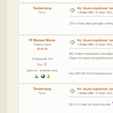
Tenderrainy
Re: Шьём корейских тр
Гость
«
Ответ #23 :
22 Март 2011,
Это только мои догадки, я мо
Милая Мила
Re: Шьём корейских тр
Подмастерье
«
Ответ #24 :
22 Март 2011,
Вот и мне показалось бессмы
Надо постараться докопаться 
Сообщений: 514
Пол:
Красота - великая сила!
http://063-381-53-53.blogspot.com/
Tenderrainy
Re: Шьём корейских тр
Гость
«
Ответ #25 :
22 Март 2011,
Вот и я тоже не хочу абы как