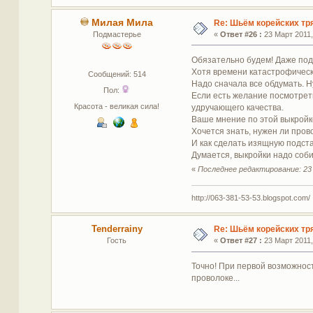
Милая Мила
Re: Шьём корейских тр
Подмастерье
«
Ответ #26 :
23 Март 2011,
Обязательно будем! Даже под 
Хотя времени катастрофическ
Сообщений: 514
Надо сначала все обдумать. Н
Пол:
Если есть желание посмотреть
Красота - великая сила!
удручающего качества.
Ваше мнение по этой выкройке
Хочется знать, нужен ли прово
И как сделать изящную подстав
Думается, выкройки надо соби
«
Последнее редактирование: 23
http://063-381-53-53.blogspot.com/
Tenderrainy
Re: Шьём корейских тр
Гость
«
Ответ #27 :
23 Март 2011,
Точно! При первой возможност
проволоке...