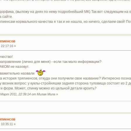
ьдорфика, (выложу на днях по нему подробнейший МК) Так вот следующим на 
 сайте.
пиенсам нормального качества я так и не нашла, но ничего, сделаем свой! По
япиенсов
 22:17:16 »
чество!
направление (лично для меня) - если так мало информации?
АКОМ не назовут.
еуважительно назвали
ва история тряпиенсов, откуда они получили свое название? Интересно позн
у возник вопрос: у куклы-стройняшки задняя сторона туловища состоит из 2 
и форм. Может, спинку можно из цельной детали кроить?
 Март 2011, 22:39:14 от Милая Мила
»
япиенсов
 10:35:11 »