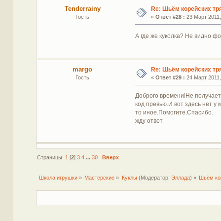
Tenderrainy
Re: Шьём корейских тр
Гость
«
Ответ #28 :
23 Март 2011,
А где же куколка? Не видно 
margo
Re: Шьём корейских тр
Гость
«
Ответ #29 :
24 Март 2011,
Доброго времени!Не получает
код превью.И вот здесь нет у
то иное.Помогите.Спасибо.
жду ответ
Страницы:
1
[
2
]
3
4
...
30
Вверх
Школа игрушки
»
Мастерские
»
Куклы
(Модератор:
Эллада
) »
Шьём ко