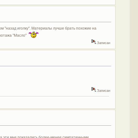
ом "назад иголку". Материалы лучше брать похожие на
икотажа "Масло"
Записан
Записан
, а эти мне показались более-менее симпатичными.