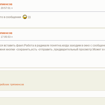
япиенсов
 20:57:01 »
фото в сообщении
)))
япиенсов
 17:05:53 »
ся вставить фаил.Работа в радикале понятна.когда заходим в окно с сообще
 меня кнопки -сохранить,есть -отправить ,предварительный просмотр.Может в
рейских тряпиенсов