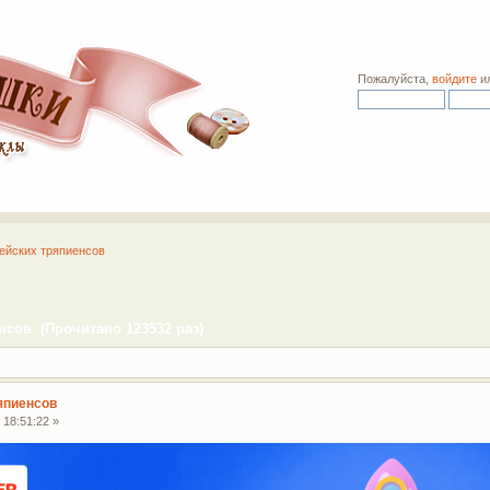
Пожалуйста,
войдите
и
ейских тряпиенсов
сов (Прочитано 123532 раз)
япиенсов
 18:51:22 »