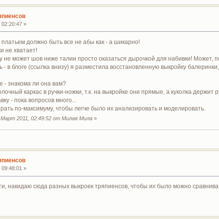
япиенсов
 02:20:47 »
платьем должно быть все не абы как - а шикарно!
и не хватает!
у не может шов ниже талии просто оказаться дырочкой для набивки! Может, п
 - в блоге (ссылка внизу) я разместила восстановленную выкройку балеринки,
 - знакома ли она вам?
лочный каркас в ручки-ножки, т.к. на выкройке они прямые, а куколка держит р
ку - пока вопросов много...
рать по-максимуму, чтобы легче было их анализировать и моделировать.
 Март 2011, 02:49:52 от Милая Мила
»
япиенсов
 09:48:01 »
и, накидаю сюда разных выкроек тряпиенсов, чтобы их было можно сравниват