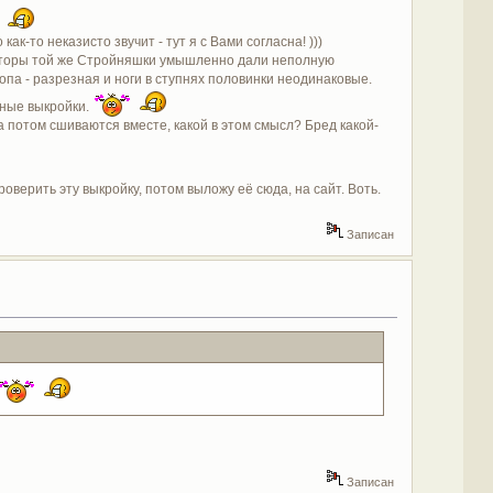
й
ак-то неказисто звучит - тут я с Вами согласна! )))
 авторы той же Стройняшки умышленно дали неполную
попа - разрезная и ноги в ступнях половинки неодинаковые.
ьные выкройки.
 а потом сшиваются вместе, какой в этом смысл? Бред какой-
оверить эту выкройку, потом выложу её сюда, на сайт. Воть.
Записан
Записан