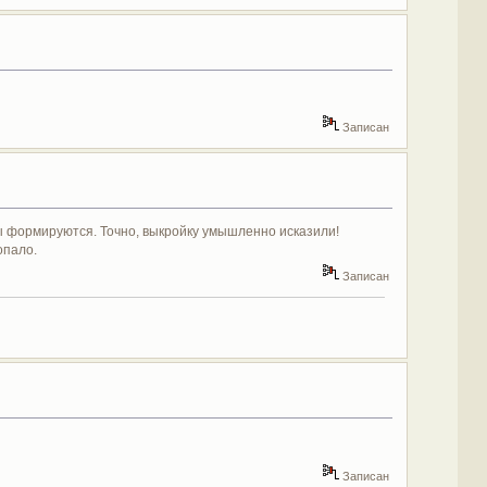
Записан
ы формируются. Точно, выкройку умышленно исказили!
опало.
Записан
Записан