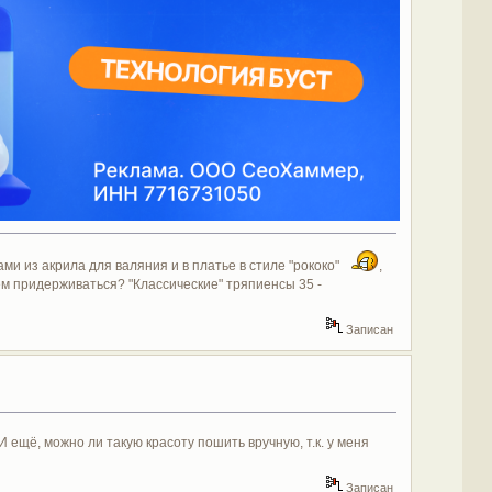
ми из акрила для валяния и в платье в стиле "рококо"
,
дем придерживаться? "Классические" тряпиенсы 35 -
Записан
И ещё, можно ли такую красоту пошить вручную, т.к. у меня
Записан