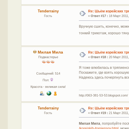
Tenderrainy
Re: Шьём корейских тр
Гость
«
Ответ #17 :
18 Март 2011,
Вручную сшить, конечно, можн
тонкий трикотаж, хорошо тяну
Милая Мила
Re: Шьём корейских тр
Подмастерье
«
Ответ #18 :
20 Март 2011,
Я тоже влюбилась в тряпиенсо
Поскажите, где взять хорошую
Сообщений: 514
Надеюсь здесь почерпнуть вс
Пол:
Красота - великая сила!
http://063-381-53-53.blogspot.com/
Tenderrainy
Re: Шьём корейских тр
Гость
«
Ответ #19 :
21 Март 2011,
Милая Мила
, попробуйте пос
/koreiskih-trapiensov.html
, мож