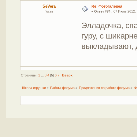
SeVera
Re: Фотогалерея
Гость
«
Ответ #74 :
07 Июль 2012, 
Элладочка, сп
гуру, с шикар
выкладывают, 
Страницы:
1
...
3
4
[
5
]
6
7
Вверх
Школа игрушки
»
Работа форума
»
Предложения по работе форума
»
Ф