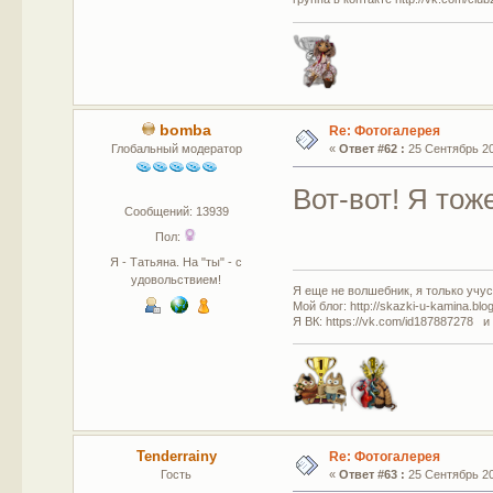
bomba
Re: Фотогалерея
Глобальный модератор
«
Ответ #62 :
25 Сентябрь 201
Вот-вот! Я тож
Сообщений: 13939
Пол:
Я - Татьяна. На "ты" - с
удовольствием!
Я еще не волшебник, я только учусь
Мой блог: http://skazki-u-kamina.blo
Я ВК: https://vk.com/id187887278 и
Tenderrainy
Re: Фотогалерея
Гость
«
Ответ #63 :
25 Сентябрь 201