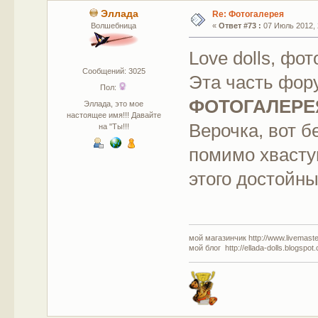
Эллада
Re: Фотогалерея
Волшебница
«
Ответ #73 :
07 Июль 2012, 
Love dolls, ф
Сообщений: 3025
Эта часть фору
Пол:
ФОТОГАЛЕРЕ
Эллада, это мое
настоящее имя!!! Давайте
Верочка, вот 
на "Ты!!!
помимо хвастуш
этого достойны
мой магазинчик http://www.livemaster
мой блог http://ellada-dolls.blogspot