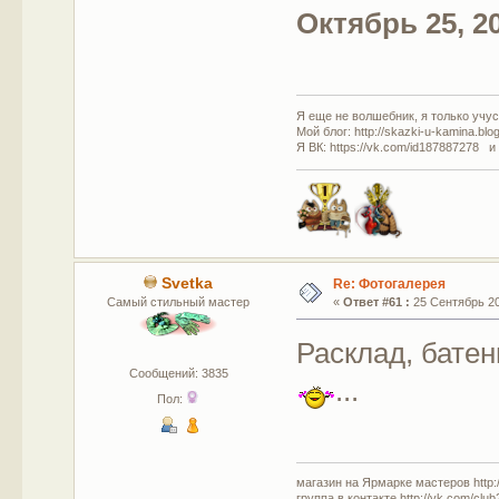
Октябрь 25, 20
Я еще не волшебник, я только учусь
Мой блог: http://skazki-u-kamina.blo
Я ВК: https://vk.com/id187887278 и
Svetka
Re: Фотогалерея
Самый стильный мастер
«
Ответ #61 :
25 Сентябрь 201
Расклад, батен
Сообщений: 3835
...
Пол:
магазин на Ярмарке мастеров http://
группа в контакте http://vk.com/clu