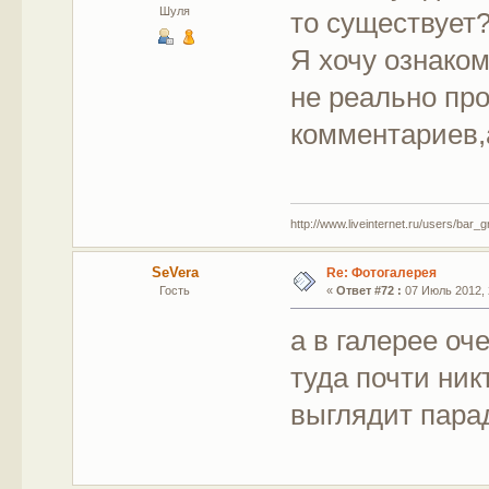
Шуля
то существует
Я хочу ознаком
не реально про
комментариев,
http://www.liveinternet.ru/users/bar_gr
SeVera
Re: Фотогалерея
Гость
«
Ответ #72 :
07 Июль 2012, 
а в галерее оч
туда почти ник
выглядит пара