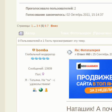
Проголосовало пользователей:
2
Голосование закончилось:
02 Октябрь 2011, 15:14:37
Страницы:
1
...
3
4
[
5
]
6
7
Вниз
Автор
Тема: Фотогалерея (Прочитано 
0 Пользователей и 1 Гость просматривают эту тему.
bomba
Re: Фотогалерея
Глобальный модератор
«
Ответ #60 :
25 Сентябрь 201
Сообщений: 13939
Пол:
Я - Татьяна. На "ты" - с
удовольствием!
Наташик! А по