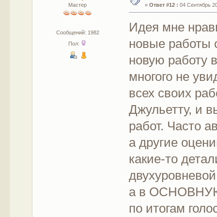
Мастер
«
Ответ #12 :
04 Сентябрь 201
Идея мне нрави
Сообщений: 1982
новые работы 
Пол:
новую работу в
многого не ув
всех своих раб
Джульетту, и 
работ. Часто а
а другие оцен
какие-то дета
двухуровневой
а в ОСНОВНУЮ
по итогам голо