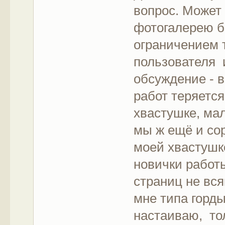
вопрос. Может
фотогалерею б
ограничением т
пользователя и
обсуждение - в
работ теряется
хвастушке, мал
мы ж ещё и со
моей хвастушке
новички работы
страниц не вся
мне типа гордын
настаиваю, то