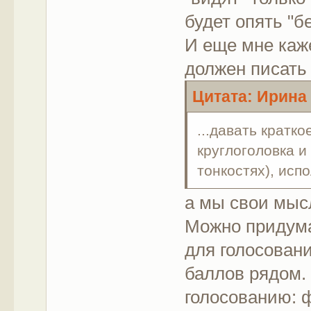
будет опять "б
И еще мне каже
должен писать 
Цитата: Ирина 
...давать кратко
круглоголовка и 
тонкостях), исп
а мы свои мыс
Можно придума
для голосовани
баллов рядом. 
голосованию: ф