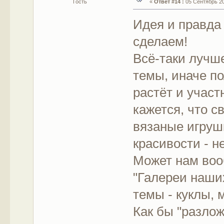
Гость
«
Ответ #14 :
05 Сентябрь 201
Идея и правда
сделаем!
Всё-таки лучш
темы, иначе п
растёт и участ
кажется, что св
вязаные игрушк
красивости - н
Может нам воо
"Галереи наших
темы - куклы, 
Как бы "разлож