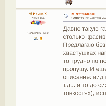
Ирина Х
Re: Фотогалерея
Искусница
«
Ответ #5 :
04 Сентябрь 2011
Давно такую га
Сообщений: 1380
столько краси
Предлагаю без
хвастушках нап
то трудно по п
пропущу. И еще
описание: вид 
т.д... а то до 
тонкостях), ис