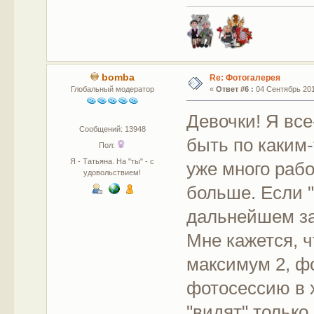
bomba
Re: Фотогалерея
Глобальный модератор
«
Ответ #6 :
04 Сентябрь 2011
Девочки! Я все
Сообщений: 13948
быть по каким-
Пол:
Я - Татьяна. На "ты" - с
уже много рабо
удовольствием!
больше. Если "
дальнейшем за
Мне кажется, ч
максимум 2, ф
фотосессию в 
"видят" только