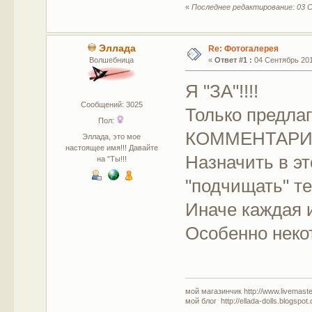
«
Последнее редактирование: 03 С
Эллада
Re: Фотогалерея
Волшебница
«
Ответ #1 :
04 Сентябрь 2011
Я "ЗА"!!!!
Сообщений: 3025
Только предл
Пол:
КОММЕНТАРИЮ 
Эллада, это мое
настоящее имя!!! Давайте
Назначить в эт
на "Ты!!!
"подчищать" те
Иначе каждая 
Особенно некот
мой магазинчик http://www.livemaster
мой блог http://ellada-dolls.blogspot