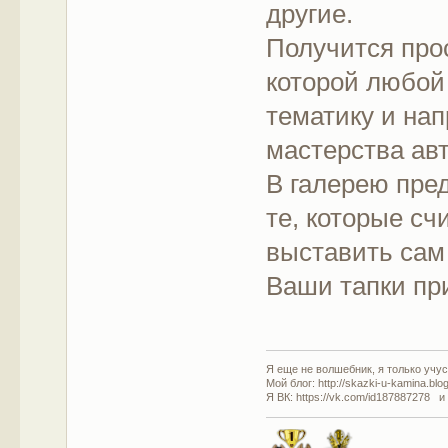
другие.
Получится про
которой любой
тематику и нап
мастерства ав
В галерею пре
те, которые с
выставить сам
Ваши тапки пр
Я еще не волшебник, я только учусь
Мой блог: http://skazki-u-kamina.blo
Я ВК: https://vk.com/id187887278 и