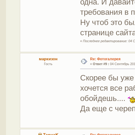
одна. И давайт
требования в п
Ну чтоб это б
странице сайта
«
Последнее редактирование: 04 С
маркизон
Re: Фотогалерея
Гость
«
Ответ #9 :
04 Сентябрь 2011
Скорее бы уже 
хочется все ра
обойдешь....
Да еще с чере
TanyaK