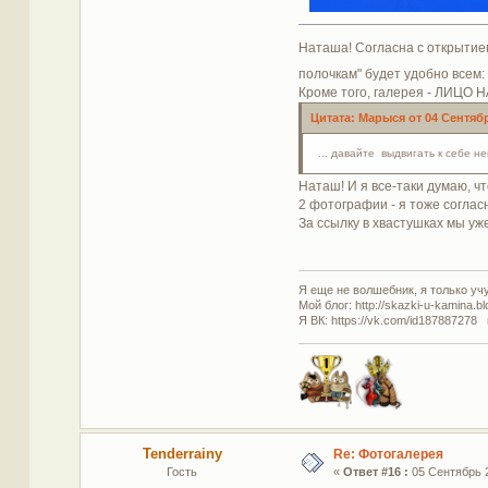
Наташа! Согласна с открытием
полочкам" будет удобно всем:
Кроме того, галерея - ЛИЦО 
Цитата: Марыся от 04 Сентябр
... давайте выдвигать к себе н
Наташ! И я все-таки думаю, ч
2 фотографии - я тоже соглас
За ссылку в хвастушках мы уже
Я еще не волшебник, я только учус
Мой блог: http://skazki-u-kamina.b
Я ВК: https://vk.com/id187887278 
Tenderrainy
Re: Фотогалерея
Гость
«
Ответ #16 :
05 Сентябрь 2