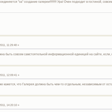
единяется "за" создание галереи!!!!!!!!! Ура! Очен подходит в гостиной, сов
011, 11:29:48 »
жна быть совсем самстоятельной информационной единицей на сайте, если, к
011, 12:09:41 »
е кажется, что Галерея должна быть чем-то отдельным, независимым от ост
011, 14:20:10 »