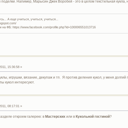
и поделки. Напимер, Марысин Джек Воробей - это в целом текстильная кукла,
ь... А еще учиться, учиться, учиться...
logspot.com/
и на ФБ: https://www.facebook.com/profile.php?id=100006551013716
011, 15:36:58 »
клы, игрушки, вязание, декупаж и тп. Я против деления кукол, у меня долгий 
пы кукол интересуют.
011, 08:17:01 »
 разделе откроем галерею: в
Мастерских
или в
Кукольной гостиной
?