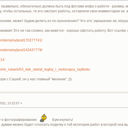
 правильно, обязательно должна быть под фотами инфа о работе - размер, м
у, чтобы остальные, те кто смотрит работы, оставляли свои комментарии не в
ехнике, может будем делить из по назначению? Что это: украшение ли, игруш
живаю! Это не так сложно, как кажется - хорошо сфотать работу. Вот ссылки
s/tenderrainy/post170277741/
s/tenderrainy/post143437779/
214
/svoimi_rukami/53_kak_sdelat_legkiy_i_nedorogoy_laytboks
ю с Сашей, он у нас главный "механик". )))
011, 13:22:57 »
у о фотографировании.
Бум изучать!
 думаю можно будет относить поделку к той категории работ в которой она 