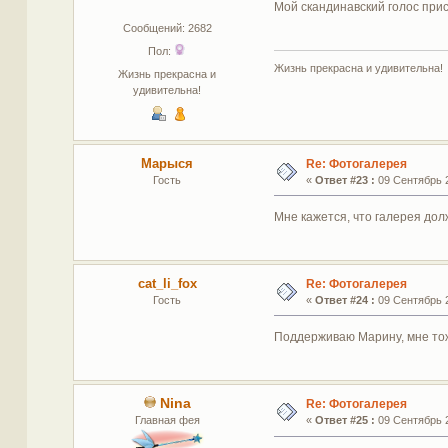
Мой скандинавский голос присо
Сообщений: 2682
Пол:
Жизнь прекрасна и удивительна!
Жизнь прекрасна и
удивительна!
Марыся
Re: Фотогалерея
Гость
«
Ответ #23 :
09 Сентябрь 2
Мне кажется, что галерея дол
cat_li_fox
Re: Фотогалерея
Гость
«
Ответ #24 :
09 Сентябрь 2
Поддерживаю Марину, мне тож
Nina
Re: Фотогалерея
Главная фея
«
Ответ #25 :
09 Сентябрь 2