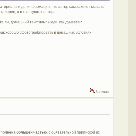
атериалы и др. информация, что автор сам захочет сказать
 галерее, а в хвастушках автора.
ка ли, домашний текстиль? Люди, как думаете?
, как хорошо сфотографировать в домашних условиях:
Записан
выполнена
большей частью
, с обязательной припиской из