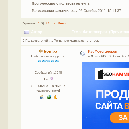
Проголосовало пользователей:
2
Голосование закончилось:
02 Октябрь 2011, 15:14:37
Страницы:
1
[
2
]
3
4
...
7
Вниз
Автор
Тема: Фотогалерея (Прочитано
0 Пользователей и 1 Гость просматривают эту тему.
bomba
Re: Фотогалерея
Глобальный модератор
«
Ответ #15 :
05 Сентябрь 2
Сообщений: 13948
Пол:
Я - Татьяна. На "ты" - с
удовольствием!