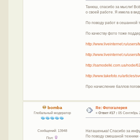
Танюш, спасибо за мысли! Всё
о своей работе. Я имела в вид
По поводу работ в сешанной т
По качеству фото тоже поддер
http://www.liveinternet.ru/user
http://www.liveinternet.ru/user
http://samodelki.com.ua/node/6
http://www.takefoto.ru/articles
Про начисление баллов поговор
bomba
Re: Фотогалерея
Глобальный модератор
«
Ответ #17 :
05 Сентябрь 2
Сообщений: 13948
Наташенька! Спасибо за инф
По поводу смешаной техники -
Пол: