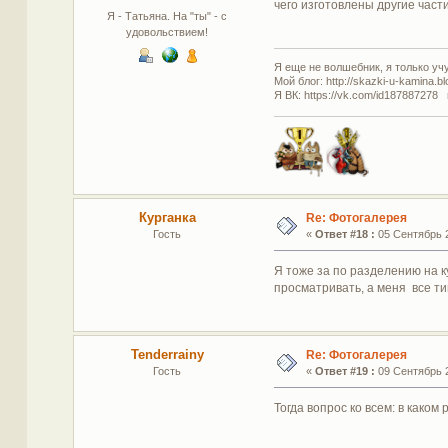
чего изготовлены другие част
Я - Татьяна. На "ты" - с
удовольствием!
Я еще не волшебник, я только учус
Мой блог: http://skazki-u-kamina.b
Я ВК: https://vk.com/id187887278 
Курганка
Re: Фотогалерея
Гость
«
Ответ #18 :
05 Сентябрь 2
Я тоже за по разделению на ку
просматривать, а меня все ти
Tenderrainy
Re: Фотогалерея
Гость
«
Ответ #19 :
09 Сентябрь 2
Тогда вопрос ко всем: в каком