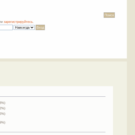
ли
зарегистрируйтесь
.
.3%)
.2%)
.6%)
.9%)