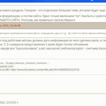
 нового раздела. Галерея - это отдельная большая тема, которая будет еще 
 и форумчанам, и гостям сайта. Одно только маленькое "но". Как быть с раб
НАШЕГО САЙТА. Поэтому, как правильно писала Марыся
ь 2011, 15:30:48
екоторые требования в плане фото: освещение, фон и т.д. Ну чтоб это было презентабельн
то под работами авторы должны дать информацию из чего сделана кукла, а т
на. С 2-х ракурсов представление о кукле будет более объемным.
 вроде все "проголосовали", а вот как насчет рейтингов работ - счетчика балл
ь... А еще учиться, учиться, учиться...
logspot.com/
и на ФБ: https://www.facebook.com/profile.php?id=100006551013716
011, 12:14:51 »