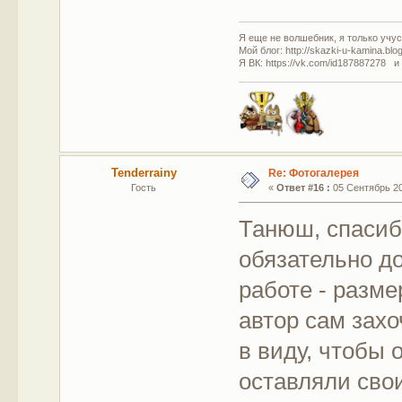
Я еще не волшебник, я только учусь
Мой блог: http://skazki-u-kamina.blo
Я ВК: https://vk.com/id187887278 и
Tenderrainy
Re: Фотогалерея
Гость
«
Ответ #16 :
05 Сентябрь 201
Танюш, спасиб
обязательно д
работе - разме
автор сам захо
в виду, чтобы 
оставляли свои