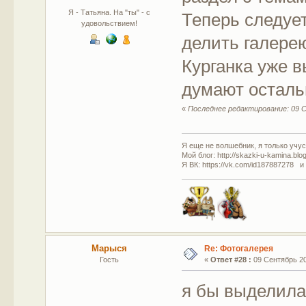
Я - Татьяна. На "ты" - с
Теперь следует
удовольствием!
делить галере
Курганка уже в
думают остал
«
Последнее редактирование: 09 С
Я еще не волшебник, я только учусь
Мой блог: http://skazki-u-kamina.blo
Я ВК: https://vk.com/id187887278 и
Марыся
Re: Фотогалерея
Гость
«
Ответ #28 :
09 Сентябрь 201
я бы выделила 