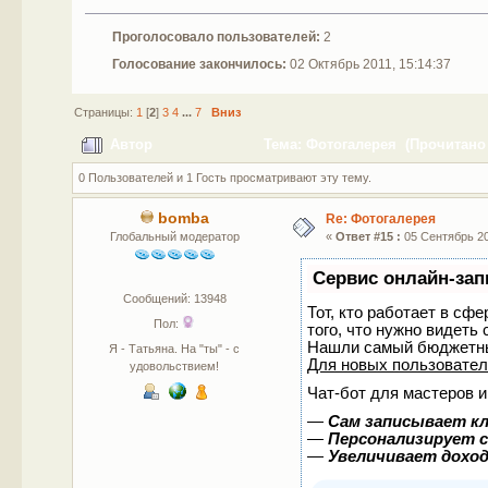
Проголосовало пользователей:
2
Голосование закончилось:
02 Октябрь 2011, 15:14:37
Страницы:
1
[
2
]
3
4
...
7
Вниз
Автор
Тема: Фотогалерея (Прочитано 
0 Пользователей и 1 Гость просматривают эту тему.
bomba
Re: Фотогалерея
Глобальный модератор
«
Ответ #15 :
05 Сентябрь 201
Сервис онлайн-зап
Сообщений: 13948
Тот, кто работает в сф
Пол:
того, что нужно видеть
Нашли самый бюджетны
Я - Татьяна. На "ты" - с
Для новых пользовате
удовольствием!
Чат-бот для мастеров и
—
Сам записывает кл
—
Персонализирует с
—
Увеличивает дохо