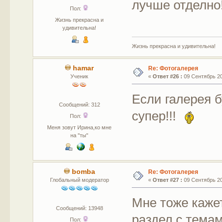
лучше отделно
Пол:
Жизнь прекрасна и
удивительна!
Жизнь прекрасна и удивительна!
hamar
Re: Фотогалерея
Ученик
«
Ответ #26 :
09 Сентябрь 201
Если галерея 
Сообщений: 312
супер!!!
Пол:
Меня зовут Ирина,ко мне
на "ты"
bomba
Re: Фотогалерея
Глобальный модератор
«
Ответ #27 :
09 Сентябрь 201
Мне тоже кажет
Сообщений: 13948
раздел с темам
Пол: