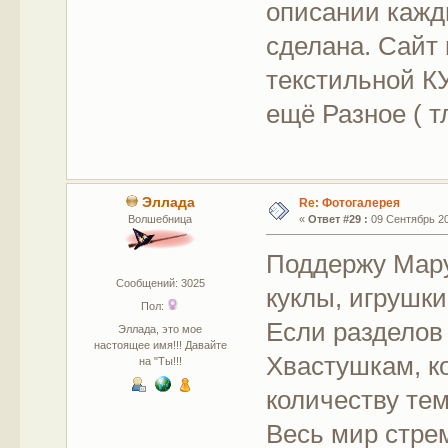
описании кажды
сделана. Сайт
текстильной К
ещё Разное ( т
Эллада
Re: Фотогалерея
Волшебница
«
Ответ #29 :
09 Сентябрь 201
Поддержу Мару
Сообщений: 3025
куклы, игрушки
Пол:
Если разделов
Эллада, это мое
настоящее имя!!! Давайте
Хвастушкам, ко
на "Ты!!!
количеству тем
Весь мир стрем