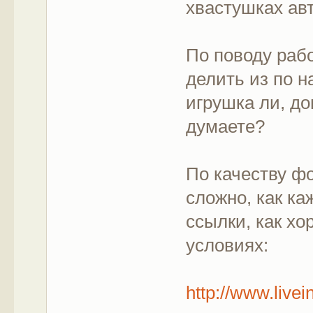
хвастушках ав
По поводу раб
делить из по н
игрушка ли, д
думаете?
По качеству ф
сложно, как ка
ссылки, как х
условиях:
http://www.live