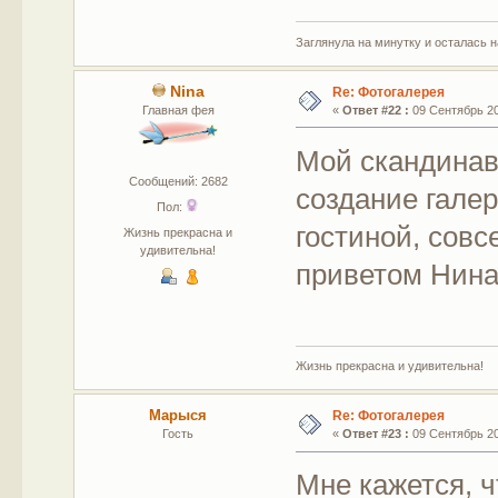
Заглянула на минутку и осталась 
Nina
Re: Фотогалерея
Главная фея
«
Ответ #22 :
09 Сентябрь 201
Мой скандинавс
Сообщений: 2682
создание галере
Пол:
гостиной, совс
Жизнь прекрасна и
удивительна!
приветом Нин
Жизнь прекрасна и удивительна!
Марыся
Re: Фотогалерея
Гость
«
Ответ #23 :
09 Сентябрь 201
Мне кажется, 