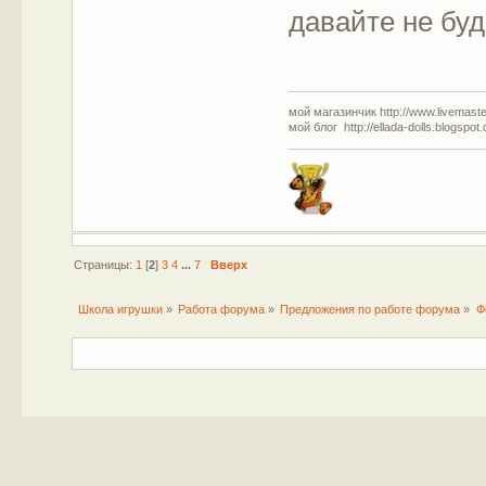
давайте не буд
мой магазинчик http://www.livemaster
мой блог http://ellada-dolls.blogspot
Страницы:
1
[
2
]
3
4
...
7
Вверх
Школа игрушки
»
Работа форума
»
Предложения по работе форума
»
Ф