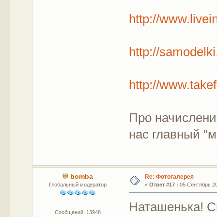
http://www.live
http://samodelk
http://www.take
Про начислени
нас главный "ме
bomba
Re: Фотогалерея
Глобальный модератор
«
Ответ #17 :
05 Сентябрь 201
Наташенька! С
Сообщений: 13948