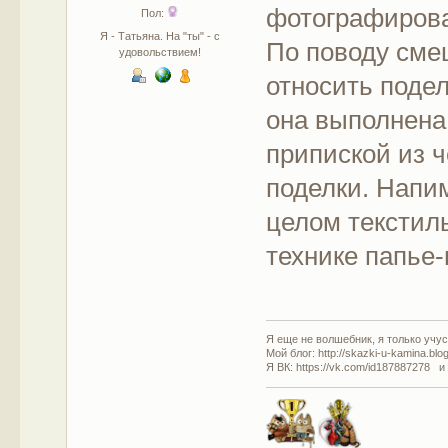
фотографиров
Пол:
Я - Татьяна. На "ты" - с
По поводу сме
удовольствием!
относить подел
она выполнен
припиской из ч
поделки. Напи
целом текстиль
технике папье
Я еще не волшебник, я только учусь
Мой блог: http://skazki-u-kamina.blo
Я ВК: https://vk.com/id187887278 и