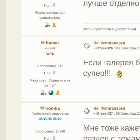
лучше отделно
Пол:
Жизнь прекрасна и
удивительна!
Жизнь прекрасна и удивительна!
hamar
Re: Фотогалерея
Ученик
«
Ответ #26 :
09 Сентябрь 201
Если галерея 
Сообщений: 312
супер!!!
Пол:
Меня зовут Ирина,ко мне
на "ты"
bomba
Re: Фотогалерея
Глобальный модератор
«
Ответ #27 :
09 Сентябрь 201
Мне тоже кажет
Сообщений: 13948
раздел с темам
Пол: