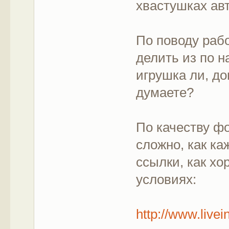
хвастушках ав
По поводу раб
делить из по н
игрушка ли, д
думаете?
По качеству ф
сложно, как ка
ссылки, как х
условиях:
http://www.live