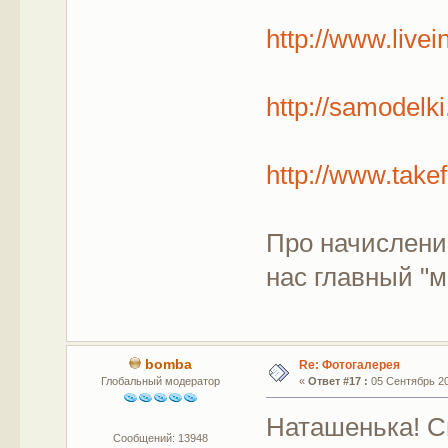
http://www.live
http://samodelk
http://www.take
Про начислени
нас главный "ме
bomba
Re: Фотогалерея
Глобальный модератор
«
Ответ #17 :
05 Сентябрь 201
Наташенька! С
Сообщений: 13948