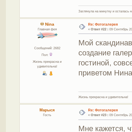
Заглянула на минутку и осталась 
Nina
Re: Фотогалерея
Главная фея
«
Ответ #22 :
09 Сентябрь 201
Мой скандинавс
Сообщений: 2682
создание галере
Пол:
гостиной, совс
Жизнь прекрасна и
удивительна!
приветом Нин
Жизнь прекрасна и удивительна!
Марыся
Re: Фотогалерея
Гость
«
Ответ #23 :
09 Сентябрь 201
Мне кажется, 