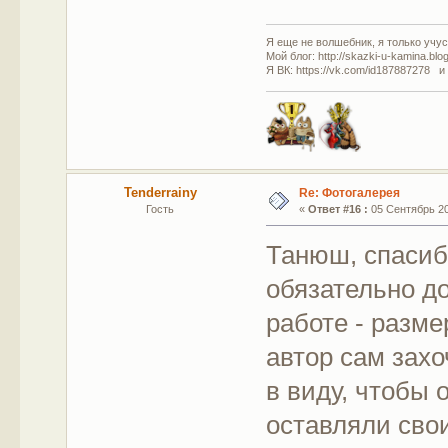
Я еще не волшебник, я только учусь
Мой блог: http://skazki-u-kamina.blo
Я ВК: https://vk.com/id187887278 и
Tenderrainy
Re: Фотогалерея
Гость
«
Ответ #16 :
05 Сентябрь 201
Танюш, спасиб
обязательно д
работе - разме
автор сам захо
в виду, чтобы 
оставляли свои