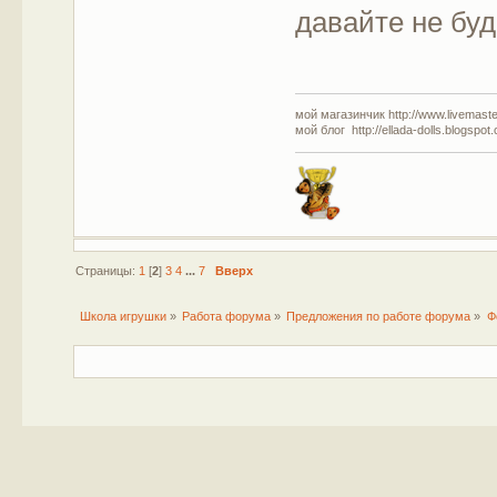
давайте не буд
мой магазинчик http://www.livemaster
мой блог http://ellada-dolls.blogspot
Страницы:
1
[
2
]
3
4
...
7
Вверх
Школа игрушки
»
Работа форума
»
Предложения по работе форума
»
Ф