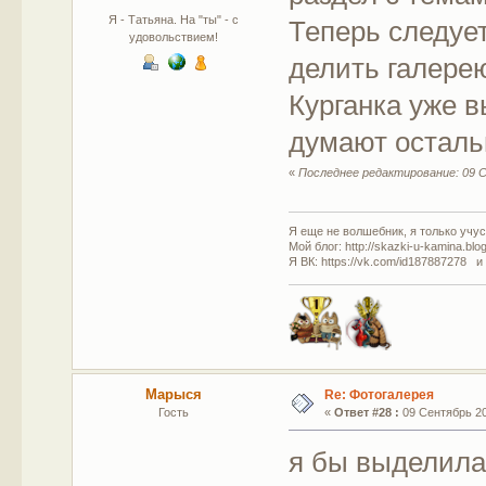
Я - Татьяна. На "ты" - с
Теперь следует
удовольствием!
делить галере
Курганка уже в
думают остал
«
Последнее редактирование: 09 С
Я еще не волшебник, я только учусь
Мой блог: http://skazki-u-kamina.blo
Я ВК: https://vk.com/id187887278 и
Марыся
Re: Фотогалерея
Гость
«
Ответ #28 :
09 Сентябрь 201
я бы выделила 