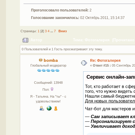
Проголосовало пользователей:
2
Голосование закончилось:
02 Октябрь 2011, 15:14:37
Страницы:
1
[
2
]
3
4
...
7
Вниз
Автор
Тема: Фотогалерея (Прочитано 
0 Пользователей и 1 Гость просматривают эту тему.
bomba
Re: Фотогалерея
Глобальный модератор
«
Ответ #15 :
05 Сентябрь 201
Сервис онлайн-зап
Сообщений: 13948
Тот, кто работает в сф
Пол:
того, что нужно видеть
Нашли самый бюджетны
Я - Татьяна. На "ты" - с
Для новых пользовате
удовольствием!
Чат-бот для мастеров и
—
Сам записывает кл
—
Персонализирует с
—
Увеличивает дохо