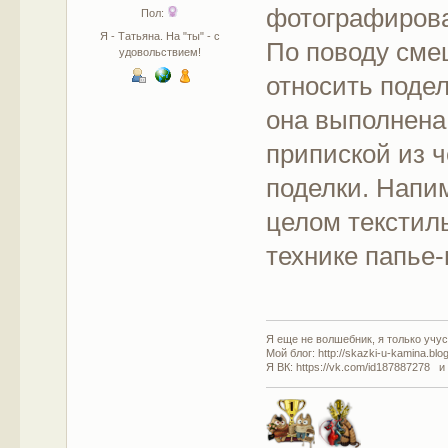
фотографиров
Пол:
Я - Татьяна. На "ты" - с
По поводу сме
удовольствием!
относить подел
она выполнен
припиской из ч
поделки. Напи
целом текстиль
технике папье
Я еще не волшебник, я только учусь
Мой блог: http://skazki-u-kamina.blo
Я ВК: https://vk.com/id187887278 и