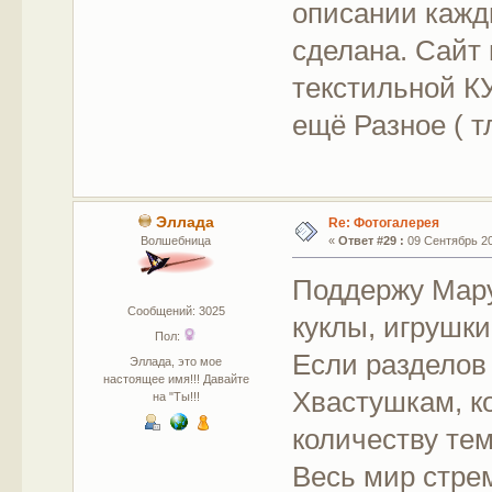
описании кажды
сделана. Сайт
текстильной К
ещё Разное ( т
Эллада
Re: Фотогалерея
Волшебница
«
Ответ #29 :
09 Сентябрь 201
Поддержу Мару
Сообщений: 3025
куклы, игрушки
Пол:
Если разделов
Эллада, это мое
настоящее имя!!! Давайте
Хвастушкам, ко
на "Ты!!!
количеству тем
Весь мир стрем