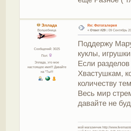
Эллада
Re: Фотогалерея
Волшебница
«
Ответ #29 :
09 Сентябрь 201
Поддержу Мару
Сообщений: 3025
куклы, игрушки
Пол:
Если разделов
Эллада, это мое
настоящее имя!!! Давайте
Хвастушкам, ко
на "Ты!!!
количеству тем
Весь мир стрем
давайте не буд
мой магазинчик http://www.livemaster