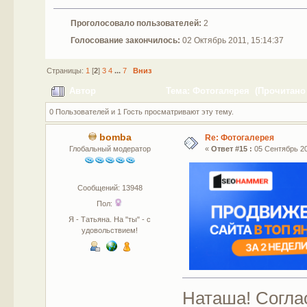
Проголосовало пользователей:
2
Голосование закончилось:
02 Октябрь 2011, 15:14:37
Страницы:
1
[
2
]
3
4
...
7
Вниз
Автор
Тема: Фотогалерея (Прочитано 
0 Пользователей и 1 Гость просматривают эту тему.
bomba
Re: Фотогалерея
Глобальный модератор
«
Ответ #15 :
05 Сентябрь 201
Сообщений: 13948
Пол:
Я - Татьяна. На "ты" - с
удовольствием!
Наташа! Соглас