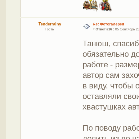
Tenderrainy
Re: Фотогалерея
Гость
«
Ответ #16 :
05 Сентябрь 201
Танюш, спасиб
обязательно д
работе - разме
автор сам захо
в виду, чтобы 
оставляли свои
хвастушках ав
По поводу раб
делить из по н