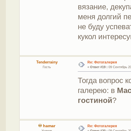
вязание, декуп
меня долгий пе
не буду успева
кукол интересу
Tenderrainy
Re: Фотогалерея
Гость
«
Ответ #19 :
09 Сентябрь 201
Тогда вопрос к
галерею: в
Мас
гостиной
?
hamar
Re: Фотогалерея
Ученик
«
Ответ #20 :
09 Сентябрь 201