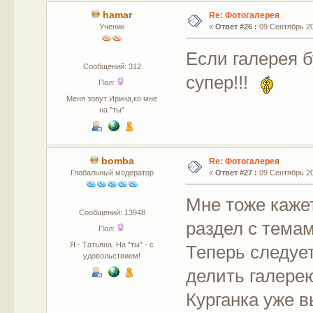
hamar
Re: Фотогалерея
Ученик
«
Ответ #26 :
09 Сентябрь 201
Если галерея 
Сообщений: 312
супер!!!
Пол:
Меня зовут Ирина,ко мне
на "ты"
bomba
Re: Фотогалерея
Глобальный модератор
«
Ответ #27 :
09 Сентябрь 201
Мне тоже кажет
Сообщений: 13948
раздел с темам
Пол:
Я - Татьяна. На "ты" - с
Теперь следует
удовольствием!
делить галере
Курганка уже в