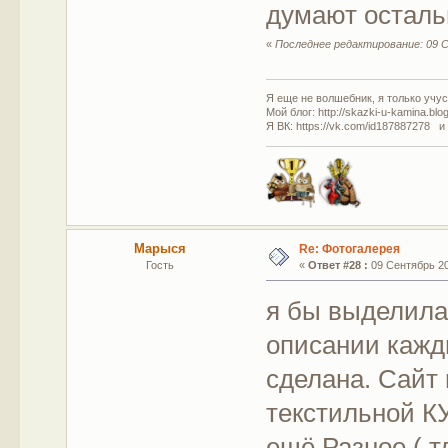
думают остал
«
Последнее редактирование: 09 С
Я еще не волшебник, я только учусь
Мой блог: http://skazki-u-kamina.blo
Я ВК: https://vk.com/id187887278 и
Марыся
Re: Фотогалерея
Гость
«
Ответ #28 :
09 Сентябрь 201
я бы выделила 
описании кажды
сделана. Сайт
текстильной К
ещё Разное ( т