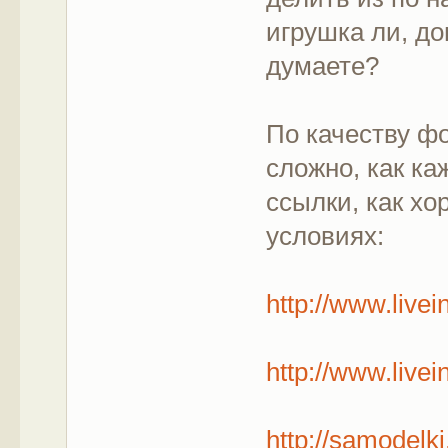
игрушка ли, д
думаете?
По качеству ф
сложно, как ка
ссылки, как х
условиях:
http://www.live
http://www.live
http://samodelk