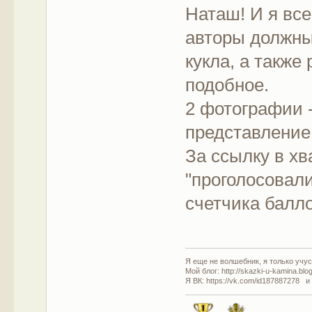
Наташ! И я все
авторы должны
кукла, а также
подобное.
2 фотографии -
представление
За ссылку в х
"проголосовали
счетчика балл
Я еще не волшебник, я только учусь
Мой блог: http://skazki-u-kamina.blo
Я ВК: https://vk.com/id187887278 и