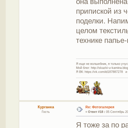
она выполнен
припиской из ч
поделки. Напи
целом текстиль
технике папье
Я еще не волшебник, я только учусь
Мой блог: http://skazki-u-kamina.blo
Я ВК: https://vk.com/id187887278 и
Курганка
Re: Фотогалерея
Гость
«
Ответ #18 :
05 Сентябрь 201
Я тоже за по р