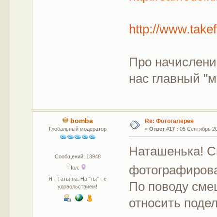
http://www.take
Про начислени
нас главный "ме
bomba
Re: Фотогалерея
Глобальный модератор
«
Ответ #17 :
05 Сентябрь 201
Наташенька! С
Сообщений: 13948
фотографиров
Пол:
Я - Татьяна. На "ты" - с
По поводу сме
удовольствием!
относить подел