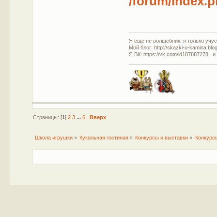
/forum/index.
Я еще не волшебник, я только учусь
Мой блог: http://skazki-u-kamina.blo
Я ВК: https://vk.com/id187887278 и
Страницы: [
1
]
2
3
...
6
Вверх
Школа игрушки
»
Кукольная гостиная
»
Конкурсы и выставки
»
Конкурс