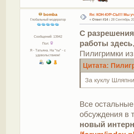
bomba
Re: КОН-КУР-СЫ!!! Мы у
Глобальный модератор
«
Ответ #14 :
28 Сентябрь 201
С разрешения
Сообщений: 13942
работы здесь
Пол:
Я - Татьяна. На "ты" - с
Пилигримки из
удовольствием!
Цитата: Пилигр
За куклу Шляпн
Все остальные
обсуждения в 
новый интерне