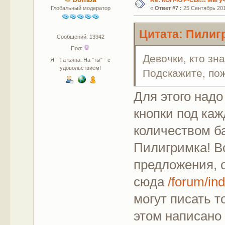
Глобальный модератор
«
Ответ #7 :
25 Сентябрь 2011
Цитата: Пилигр
Сообщений: 13942
Пол:
Девочки, кто зн
Я - Татьяна. На "ты" - с
удовольствием!
Подскажите, по
Для этого надо
кнопки под ка
количеством б
Пилигримка! В
предложения,
сюда
/forum/in
могут писать 
этом написано