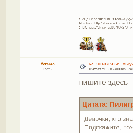
Я еще не волшебник, я только учусь
Мой блог: http://skazki-u-kamina.blo
Я ВК: https://vk.com/id187887278 и
Veramo
Re: КОН-КУР-СЫ!!! Мы у
Гость
«
Ответ #8 :
28 Сентябрь 2011
пишите здесь -
Цитата: Пилигр
Девочки, кто зн
Подскажите, по