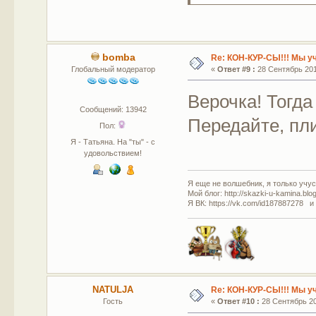
bomba
Re: КОН-КУР-СЫ!!! Мы у
Глобальный модератор
«
Ответ #9 :
28 Сентябрь 2011
Верочка! Тогда
Сообщений: 13942
Передайте, пли
Пол:
Я - Татьяна. На "ты" - с
удовольствием!
Я еще не волшебник, я только учусь
Мой блог: http://skazki-u-kamina.blo
Я ВК: https://vk.com/id187887278 и
NATULJA
Re: КОН-КУР-СЫ!!! Мы у
Гость
«
Ответ #10 :
28 Сентябрь 201