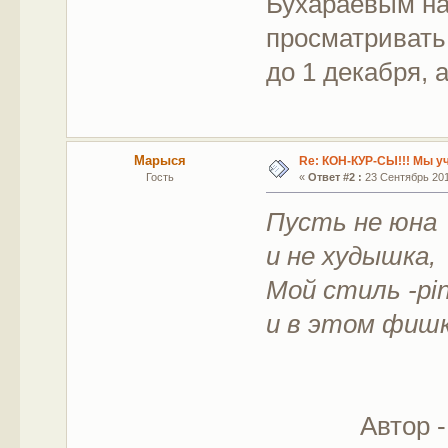
Бухараевым на
просматривать,
до 1 декабря, а
Марыся
Re: КОН-КУР-СЫ!!! Мы у
Гость
«
Ответ #2 :
23 Сентябрь 2011
Пусть не юна
и не худышка,
Мой стиль -pin
и в этом фиш
Автор -