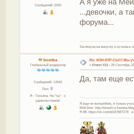
А я уже на Ме
Сообщений: 2050
...девочки, а 
форума...
Заглянула на минутку и осталась 
bomba
Re: КОН-КУР-СЫ!!! Мы у
Глобальный модератор
«
Ответ #13 :
28 Сентябрь 201
Да, там еще ес
Сообщений: 13942
Пол:
Я - Татьяна. На "ты" - с
удовольствием!
Я еще не волшебник, я только учусь
Мой блог: http://skazki-u-kamina.blo
Я ВК: https://vk.com/id187887278 и