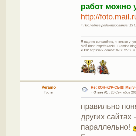
работ можно 
http://foto.mai
«
Последнее редактирование: 13 О
Я еще не волшебник, я только учусь
Мой блог: http://skazki-u-kamina.blo
Я ВК: https://vk.com/id187887278 и
Veramo
Re: КОН-КУР-СЫ!!! Мы у
Гость
«
Ответ #1 :
20 Сентябрь 2011
правильно поня
других сайтах 
параллельно!