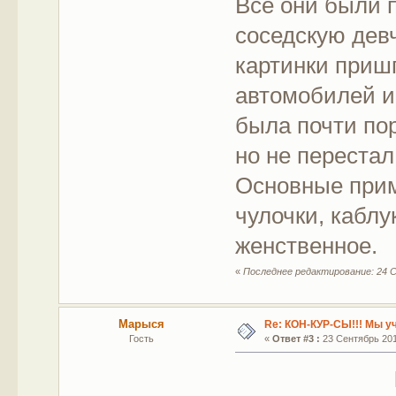
Все они были 
соседскую девч
картинки приш
автомобилей и
была почти пор
но не переста
Основные прим
чулочки, каблу
женственное.
«
Последнее редактирование: 24 С
Марыся
Re: КОН-КУР-СЫ!!! Мы у
Гость
«
Ответ #3 :
23 Сентябрь 2011