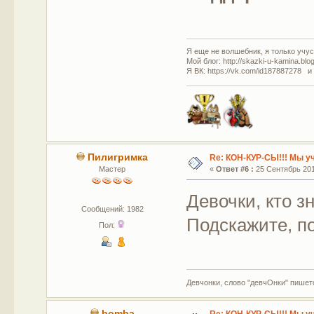
Я еще не волшебник, я только учусь
Мой блог: http://skazki-u-kamina.blo
Я ВК: https://vk.com/id187887278 и
Пилигримка
Re: КОН-КУР-СЫ!!! Мы у
Мастер
«
Ответ #6 :
25 Сентябрь 2011
Девочки, кто з
Сообщений: 1982
Подскажите, п
Пол:
Девчонки, слово "девчОнки" пишетс
bomba
Re: КОН-КУР-СЫ!!! Мы у