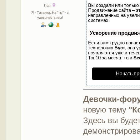
Вы создали или только 
Пол:
Продвижение сайта – эт
Я - Татьяна. На "ты" - с
направленных на увели
удовольствием!
системах.
Ускорение продви
Если вам трудно попаст
технологию
Буст
, она 
появляются уже в течен
Топ10 за месяц, то в
Se
Начать пр
Девочки-фору
новую тему
"К
Здесь вы буде
демонстрирова