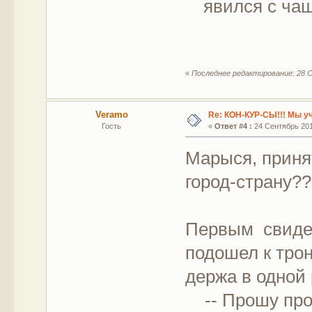
явился с чаш
«
Последнее редактирование: 28 С
Veramo
Re: КОН-КУР-СЫ!!! Мы у
Гость
«
Ответ #4 :
24 Сентябрь 2011
Марыся, приня
город-страну?
Первым свиде
подошел к трон
держа в одной 
-- Прошу прощ