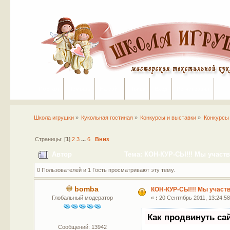
Портал
Помощь
На сайт
Поиск
Вход
Регистрация
Школа игрушки
»
Кукольная гостиная
»
Конкурсы и выставки
»
Конкурсы
Страницы: [
1
]
2
3
...
6
Вниз
Автор
Тема: КОН-КУР-СЫ!!! Мы участв
0 Пользователей и 1 Гость просматривают эту тему.
bomba
КОН-КУР-СЫ!!! Мы участ
Глобальный модератор
«
:
20 Сентябрь 2011, 13:24:58
Как продвинуть са
Сообщений: 13942