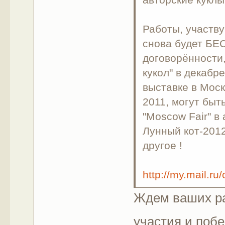
Работы, участв
снова будет Б
договорённости,
кукол" в декабр
выставке в Моск
2011, могут бы
"Moscow Fair" в
Лунный кот-2012 
другое !
http://my.mail
Ждем ваших ра
участия и поб