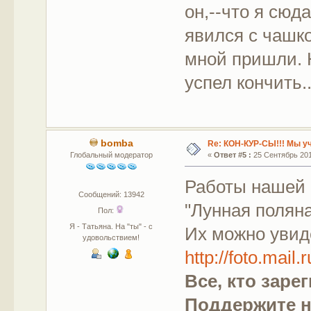
он,--что я сюд
явился с чашко
мной пришли. 
успел кончить..
bomba
Re: КОН-КУР-СЫ!!! Мы у
Глобальный модератор
«
Ответ #5 :
25 Сентябрь 2011
Работы нашей 
Сообщений: 13942
"Лунная поляна
Пол:
Я - Татьяна. На "ты" - с
Их можно увид
удовольствием!
http://foto.mai
Все, кто заре
Поддержите н