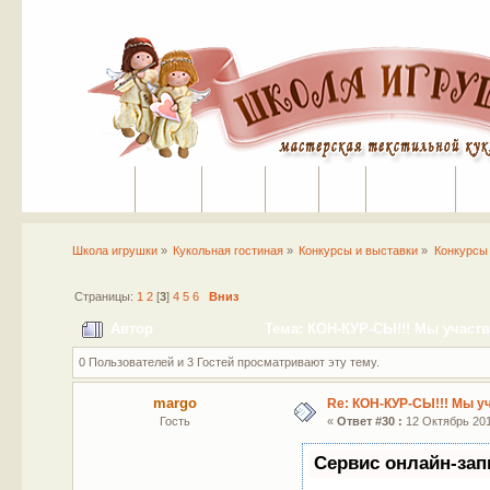
Портал
Помощь
На сайт
Поиск
Вход
Регистрация
Школа игрушки
»
Кукольная гостиная
»
Конкурсы и выставки
»
Конкурсы
Страницы:
1
2
[
3
]
4
5
6
Вниз
Автор
Тема: КОН-КУР-СЫ!!! Мы участв
0 Пользователей и 3 Гостей просматривают эту тему.
margo
Re: КОН-КУР-СЫ!!! Мы у
Гость
«
Ответ #30 :
12 Октябрь 2011
Сервис онлайн-зап