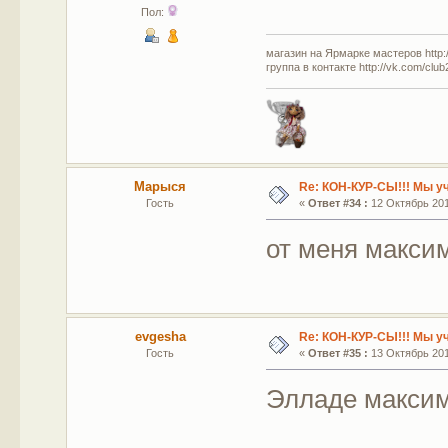
Пол:
магазин на Ярмарке мастеров http://
группа в контакте http://vk.com/clu
Марыся
Re: КОН-КУР-СЫ!!! Мы у
Гость
«
Ответ #34 :
12 Октябрь 2011
от меня макс
evgesha
Re: КОН-КУР-СЫ!!! Мы у
Гость
«
Ответ #35 :
13 Октябрь 2011
Элладе максим