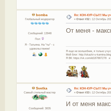
bomba
Re: КОН-КУР-СЫ!!! Мы у
Глобальный модератор
«
Ответ #32 :
12 Октябрь 2011
От меня - мак
Сообщений: 13948
Пол:
Я - Татьяна. На "ты" - с
удовольствием!
Я еще не волшебник, я только учусь
Мой блог: http://skazki-u-kamina.blo
Я ВК: https://vk.com/id187887278 и
Svetka
Re: КОН-КУР-СЫ!!! Мы у
Самый стильный мастер
«
Ответ #33 :
12 Октябрь 2011
И от меня макс
Сообщений: 3835