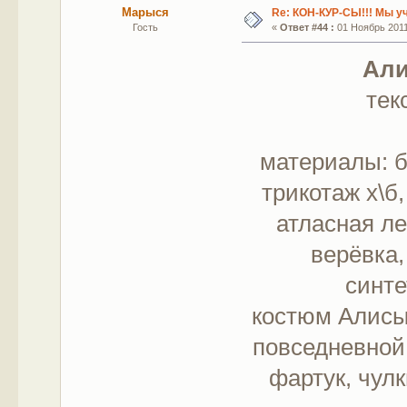
Марыся
Re: КОН-КУР-СЫ!!! Мы у
Гость
«
Ответ #44 :
01 Ноябрь 2011,
Али
тек
материалы: б
трикотаж х\б
атласная ле
верёвка,
синте
костюм Алисы
повседневной 
фартук, чул