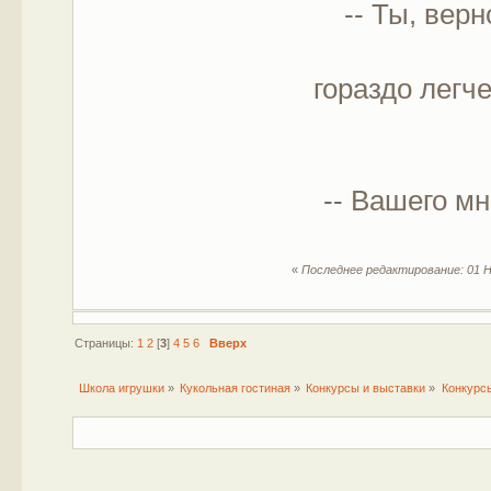
-- Ты, верно
гораздо легч
-- Вашего мне
«
Последнее редактирование: 01 Н
Страницы:
1
2
[
3
]
4
5
6
Вверх
Школа игрушки
»
Кукольная гостиная
»
Конкурсы и выставки
»
Конкурс