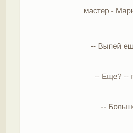
мастер - Мар
-- Выпей еще
-- Еще? -- п
-- Больше 