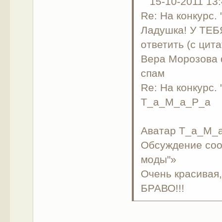
15-10-2011 13:
Re: На конкурс.
Ладушка! У ТЕ
ответить (с цита
Вера Морозова 
спам
Re: На конкурс.
Т_а_М_а_Р_а
Аватар Т_а_М_
Обсуждение соо
моды"»
Очень красивая,
БРАВО!!!