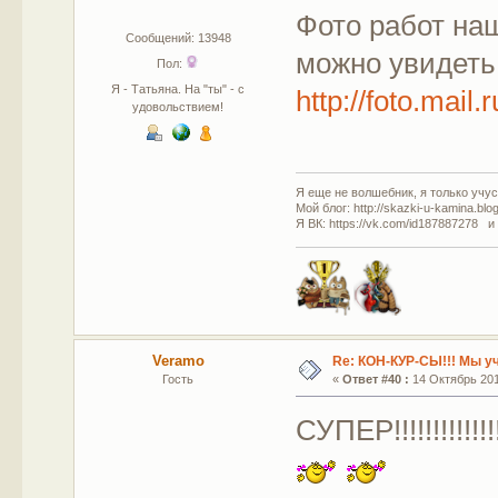
Фото работ наш
Сообщений: 13948
можно увидеть
Пол:
Я - Татьяна. На "ты" - с
http://foto.mai
удовольствием!
Я еще не волшебник, я только учусь
Мой блог: http://skazki-u-kamina.blo
Я ВК: https://vk.com/id187887278 и
Veramo
Re: КОН-КУР-СЫ!!! Мы у
Гость
«
Ответ #40 :
14 Октябрь 2011
СУПЕР!!!!!!!!!!!!!