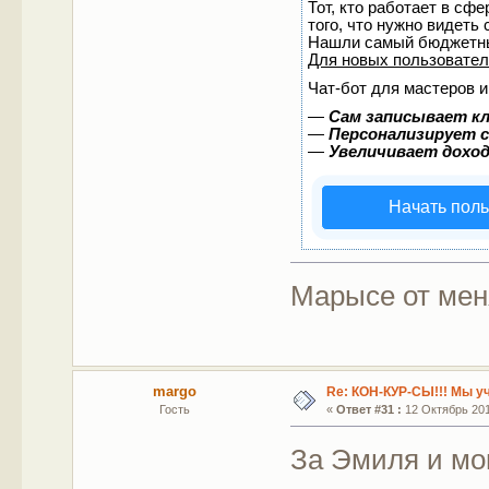
Тот, кто работает в сф
того, что нужно видеть
Нашли самый бюджетны
Для новых пользовате
Чат-бот для мастеров и
—
Сам записывает кл
—
Персонализирует с
—
Увеличивает дохо
Начать пол
Марысе от мен
margo
Re: КОН-КУР-СЫ!!! Мы у
Гость
«
Ответ #31 :
12 Октябрь 2011
За Эмиля и мо