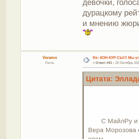
девочки, голос
дурацкому рейт
и мнению жюри
Veramo
Re: КОН-КУР-СЫ!!! Мы у
Гость
«
Ответ #41 :
15 Октябрь 2011
Цитата: Эллада
C МайлРу и Л
Вера Морозова 
спам