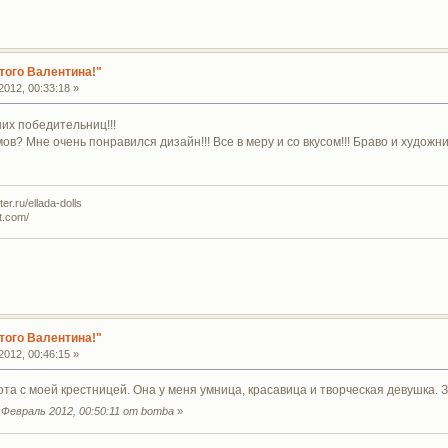
того Валентина!"
012, 00:33:18 »
их победительниц!!!
в? Мне очень понравился дизайн!!! Все в меру и со вкусом!!! Браво и художник
r.ru/ellada-dolls
t.com/
того Валентина!"
012, 00:46:15 »
та с моей крестницей. Она у меня умница, красавица и творческая девушка. З
Февраль 2012, 00:50:11 от bomba
»