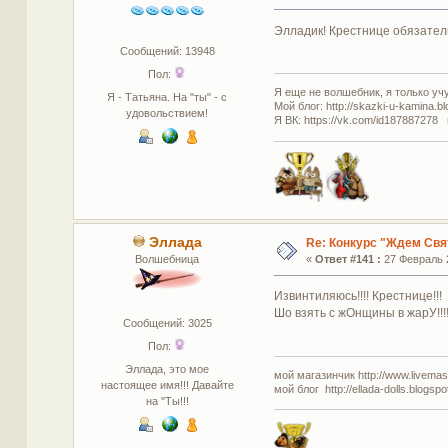
Элладик! Крестнице обязатель
Сообщений: 13948
Пол:
Я еще не волшебник, я только учус
Я - Татьяна. На "ты" - с
Мой блог: http://skazki-u-kamina.b
удовольствием!
Я ВК: https://vk.com/id187887278 
Эллада
Re: Конкурс "Ждем Свя
Волшебница
«
Ответ #141 :
27 Февраль 2
Извинтиляюсь!!!! Крестнице!!!
Шо взять с жОнщины в жарУ!!!
Сообщений: 3025
Пол:
Эллада, это мое
мой магазинчик http://www.livemaste
настоящее имя!!! Давайте
мой блог http://ellada-dolls.blogspo
на "Ты!!!