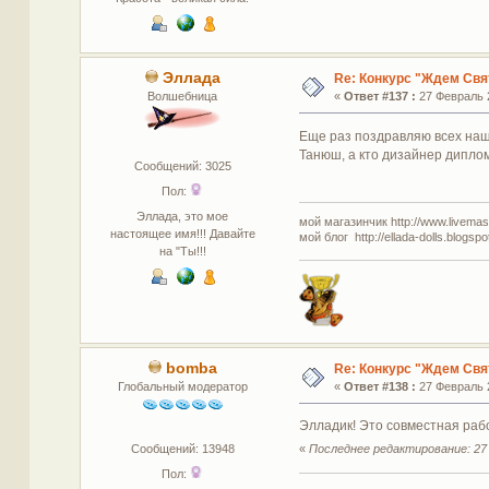
Эллада
Re: Конкурс "Ждем Свя
Волшебница
«
Ответ #137 :
27 Февраль 2
Еще раз поздравляю всех наш
Танюш, а кто дизайнер дипломо
Сообщений: 3025
Пол:
Эллада, это мое
мой магазинчик http://www.livemaste
настоящее имя!!! Давайте
мой блог http://ellada-dolls.blogspo
на "Ты!!!
bomba
Re: Конкурс "Ждем Свя
Глобальный модератор
«
Ответ #138 :
27 Февраль 2
Элладик! Это совместная рабо
Сообщений: 13948
«
Последнее редактирование: 27 
Пол: