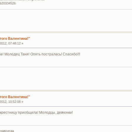
lub20334526
того Валентина!"
012, 07:48:12 »
! Молодец Таня! Опять постралась! Спасибо!!!
того Валентина!"
012, 10:52:08 »
крестницу приобщила! Молодцы, девчонки!
 навсегда