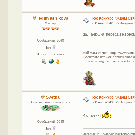
ledimiasnikova
Re: Конкурс "Ждем Свя
Мастер
«
Ответ #142 :
27 Февраль 2
Да, Танюшка, передай ей оро
Сообщений: 2660
Пол:
Мой магазинчик- http://www.livemas
Я просто Наталья
ВКонтакте http://vk.com/lnledimias
Если дела идут не так, как тебе н
Svetka
Re: Конкурс "Ждем Свя
Самый стильный мастер
«
Ответ #143 :
27 Февраль 2
И от меня!
Сообщений: 3835
Пол:
магазин на Ярмарке мастеров http: