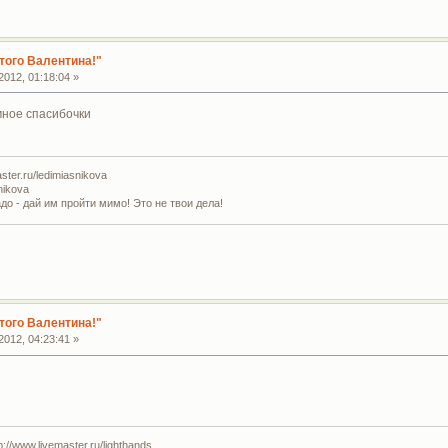
того Валентина!"
012, 01:18:04 »
мное спасибочки
ter.ru/ledimiasnikova
nikova
адо - дай им пройти мимо! Это не твои дела!
того Валентина!"
012, 04:23:41 »
//www.livemaster.ru/lighthands