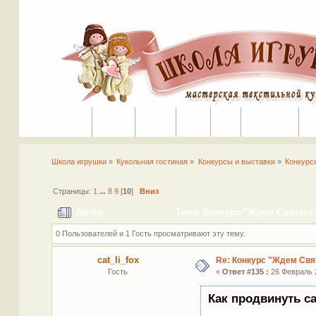
Портал
Помощь
На сайт
Поиск
Вход
Регистрация
Школа игрушки
»
Кукольная гостиная
»
Конкурсы и выставки
»
Конкурс
Страницы:
1
...
8
9
[
10
]
Вниз
Автор
Тема: Конкурс "Ждем Святого 
0 Пользователей и 1 Гость просматривают эту тему.
cat_li_fox
Re: Конкурс "Ждем Свя
Гость
«
Ответ #135 :
26 Февраль 2
Как продвинуть с