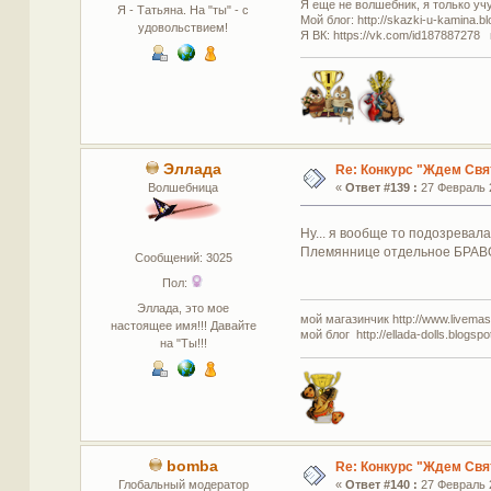
Я еще не волшебник, я только учус
Я - Татьяна. На "ты" - с
Мой блог: http://skazki-u-kamina.b
удовольствием!
Я ВК: https://vk.com/id187887278 
Эллада
Re: Конкурс "Ждем Свя
Волшебница
«
Ответ #139 :
27 Февраль 2
Ну... я вообще то подозревала,
Племяннице отдельное БРАВО!!
Сообщений: 3025
Пол:
Эллада, это мое
мой магазинчик http://www.livemaste
настоящее имя!!! Давайте
мой блог http://ellada-dolls.blogspo
на "Ты!!!
bomba
Re: Конкурс "Ждем Свя
Глобальный модератор
«
Ответ #140 :
27 Февраль 2