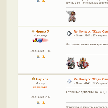
группа в контакте http://vk.com/c
Ирина Х
Re: Конкурс "Ждем Свя
Искусница
«
Ответ #144 :
27 Февраль 2
Дипломы очень-очень красивые
Сообщений: 1380
Лариса
Re: Конкурс "Ждем Свя
Мастер
«
Ответ #145 :
27 Февраль 2
Отличные дипломы! Танюш, и 
Сообщений: 2050
Заглянула на минутку и осталась