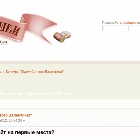
Пожалуйста,
войдите
и
ы
»
Конкурс "Ждем Святого Валентина!"
Валентина!" (Прочитано 27209 раз)
того Валентина!"
012, 23:04:24 »
айт на первые места?