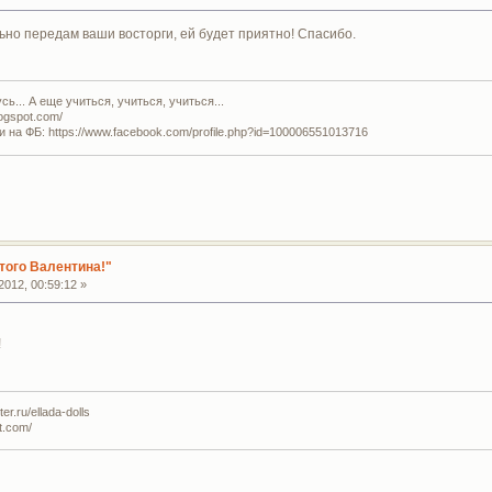
но передам ваши восторги, ей будет приятно! Спасибо.
ь... А еще учиться, учиться, учиться...
logspot.com/
и на ФБ: https://www.facebook.com/profile.php?id=100006551013716
того Валентина!"
012, 00:59:12 »
!
r.ru/ellada-dolls
t.com/