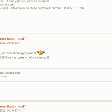
ь... А еще учиться, учиться, учиться...
logspot.com/
и на ФБ: https://www.facebook.com/profile.php?id=100006551013716
того Валентина!"
012, 00:48:13 »
 что это твоих рук дело!!!
!! Она и впрямь у тебя умничка!!!
r.ru/ellada-dolls
t.com/
того Валентина!"
012, 00:49:37 »