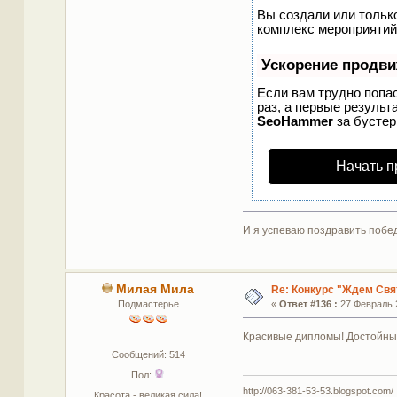
Вы создали или только
комплекс мероприятий
Ускорение продв
Если вам трудно попа
раз, а первые результ
SeoHammer
за бусте
Начать п
И я успеваю поздравить побед
Милая Мила
Re: Конкурс "Ждем Свя
Подмастерье
«
Ответ #136 :
27 Февраль 2
Красивые дипломы! Достойные
Сообщений: 514
Пол:
http://063-381-53-53.blogspot.com/
Красота - великая сила!