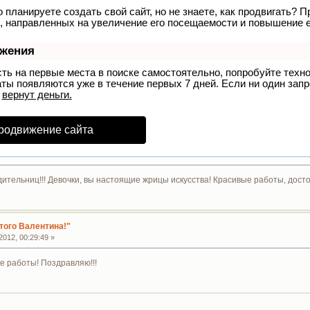
 планируете создать свой сайт, но не знаете, как продвигать? П
, направленных на увеличение его посещаемости и повышение е
ижения
сть на первые места в поиске самостоятельно, попробуйте тех
аты появляются уже в течение первых 7 дней. Если ни один запро
р
вернут деньги.
родвижение сайта
ительниц!!! Девочки, вы настоящие жрицы искусства! Красивые работы, досто
того Валентина!"
012, 00:29:49 »
 работы! Поздравляю!!!