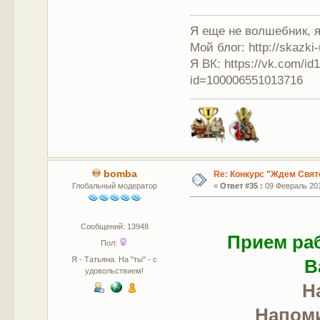
Я еще не волшебник, я 
Мой блог: http://skazki
Я ВК: https://vk.com/i
id=100006551013716
bomba
Re: Конкурс "Ждем Свят
Глобальный модератор
«
Ответ #35 :
09 Февраль 201
Сообщений: 13948
Прием раб
Пол:
Я - Татьяна. На "ты" - с
В
удовольствием!
Н
Напом