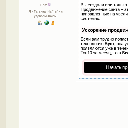
Вы создали или только 
Пол:
Продвижение сайта – эт
Я - Татьяна. На "ты" - с
направленных на увели
удовольствием!
системах.
Ускорение продви
Если вам трудно попаст
технологию
Буст
, она 
появляются уже в течен
Топ10 за месяц, то в
Se
Начать пр