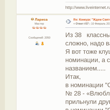
http://www.liveinternet.
Лариса
Re: Конкурс "Ждем Свят
Мастер
«
Ответ #37 :
10 Февраль 201
Из 38 классных
Сообщений: 2050
сложно, надо в
Я вот тоже клу
номинации, а с
названием.....
Итак,
в номинации "
№ 28 - «Влюбл
прильнули друг 