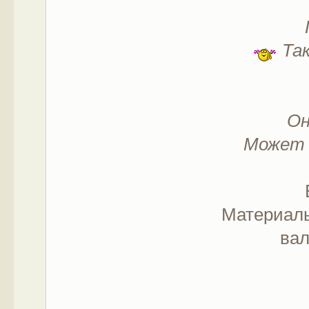
Так
Он
Может 
Материалы
вал