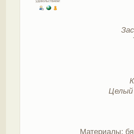
удовольствием!
Зас
К
Целый 
Материалы: бя