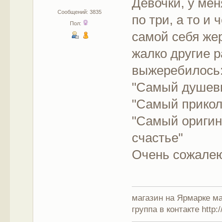
Девочки, у ме
Сообщений: 3835
по три, а то и
Пол:
самой себя жер
жалко другие р
выжеребилось
"Самый душев
"Самый прикол
"Самый ориги
счастье"
Очень сожалею
магазин на Ярмарке мас
группа в контакте http: