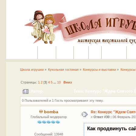
Портал
Помощь
На сайт
Поиск
Вход
Регистрация
Школа игрушки
»
Кукольная гостиная
»
Конкурсы и выставки
»
Конкурсы
Страницы:
1
2
[
3
]
4
5
...
10
Вниз
Автор
Тема: Конкурс "Ждем Святого В
0 Пользователей и 1 Гость просматривают эту тему.
bomba
Re: Конкурс "Ждем Свят
Глобальный модератор
«
Ответ #30 :
06 Февраль 201
Как продвинуть са
Сообщений: 13948