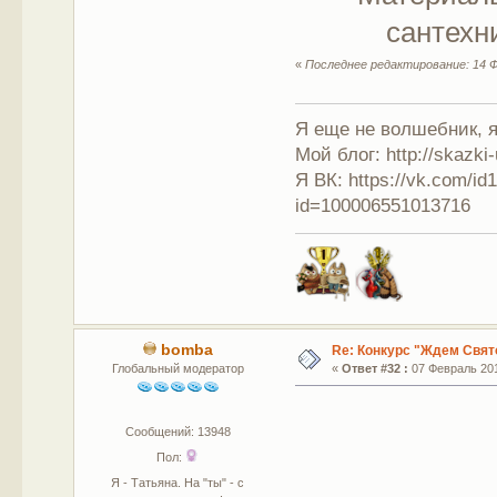
сантехн
«
Последнее редактирование: 14 Ф
Я еще не волшебник, я 
Мой блог: http://skazki
Я ВК: https://vk.com/i
id=100006551013716
bomba
Re: Конкурс "Ждем Свят
Глобальный модератор
«
Ответ #32 :
07 Февраль 201
Сообщений: 13948
Пол:
Я - Татьяна. На "ты" - с