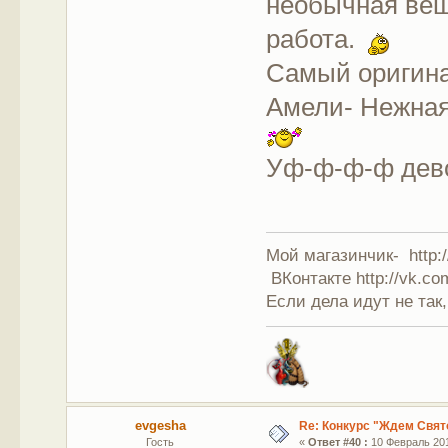
необычная вещ
работа.
Самый оригин
Амели- Нежная
Уф-ф-ф-ф дево
Мой магазинчик- http:/
ВКонтакте http://vk.co
Если дела идут не так,
evgesha
Re: Конкурс "Ждем Свят
Гость
«
Ответ #40 :
10 Февраль 201