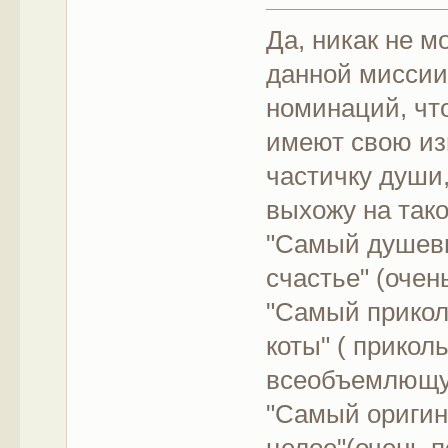
Да, никак не м
данной миссии
номинаций, чт
имеют свою из
частичку души,
выхожу на тако
"Самый душевн
счастье" (очен
"Самый прико
коты" ( прико
всеобъемлющу
"Самый оригин
целое"(очень 