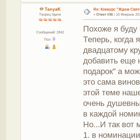
TanyaK
Re: Конкурс "Ждем Свят
Творец Удачи
«
Ответ #36 :
10 Февраль 201
Похоже я буду
Сообщений: 2842
Теперь, когда 
Пол:
двадцатому кр
добавить еще 
подарок" а мож
это сама винов
этой теме наш
очень душевны
в каждой номин
Но...И так во
1. в номинаци