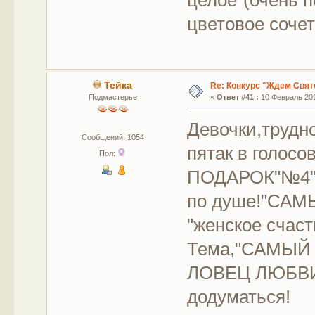
цветовое соче
Тейка
Re: Конкурс "Ждем Свят
Подмастерье
«
Ответ #41 :
10 Февраль 201
Девочки,трудн
Сообщений: 1054
пятак в голо
Пол:
ПОДАРОК"№4"
по душе!"СА
"женское счас
Тема,"САМЫЙ
ЛОВЕЦ ЛЮБВИ
додуматься!