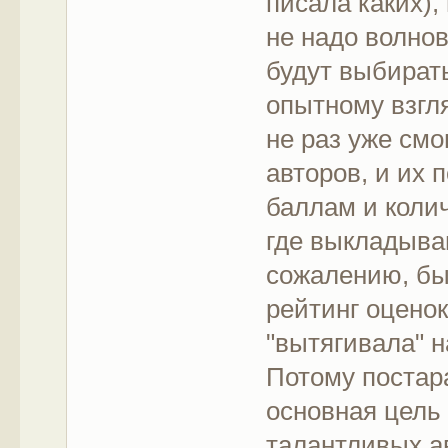
писала каких),
не надо волнов
будут выбират
опытному взгл
не раз уже см
авторов, и их 
баллам и колич
где выкладыва
сожалению, был
рейтинг оценок
"вытягивала" н
Потому постара
основная цель
талантливых а