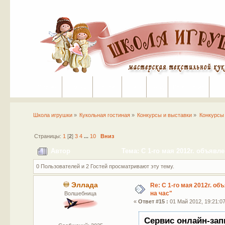
Портал
Помощь
На сайт
Поиск
Вход
Регистрация
Школа игрушки
»
Кукольная гостиная
»
Конкурсы и выставки
»
Конкурсы
Страницы:
1
[
2
]
3
4
...
10
Вниз
Автор
Тема: С 1-го мая 2012г. объявл
0 Пользователей и 2 Гостей просматривают эту тему.
Эллада
Re: С 1-го мая 2012г. об
на час"
Волшебница
«
Ответ #15 :
01 Май 2012, 19:21:07
Сервис онлайн-зап