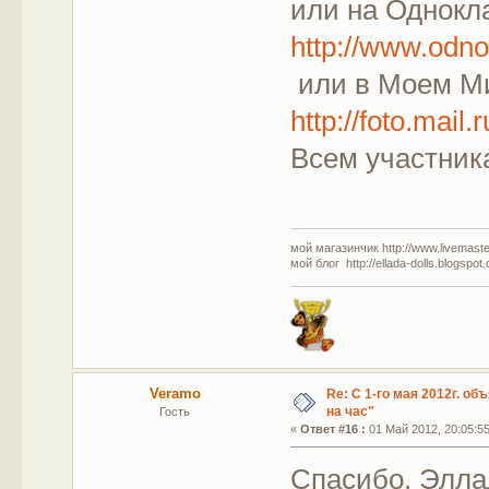
или на Однокл
http://www.odno
или в Моем М
http://foto.mai
Всем участник
мой магазинчик http://www.livemaster
мой блог http://ellada-dolls.blogspot
Veramo
Re: С 1-го мая 2012г. об
на час"
Гость
«
Ответ #16 :
01 Май 2012, 20:05:55
Спасибо, Элла