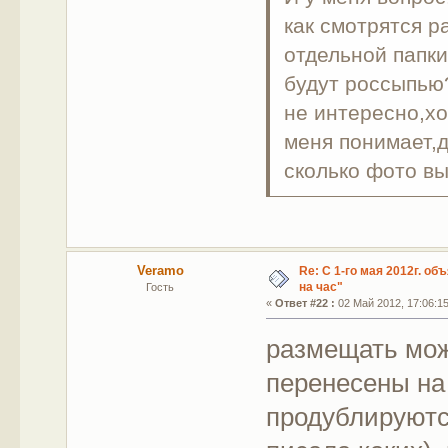
как смотрятся р
отдельной папки
будут россыпью?
не интересно,хо
меня понимает,д
сколько фото вы
Veramo
Re: С 1-го мая 2012г. об
на час"
Гость
«
Ответ #22 :
02 Май 2012, 17:06:15
размещать мож
перенесены на 
продублируютс