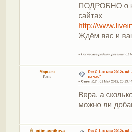
ПОДРОБНО о ко
сайтах
http://www.live
Ждём вас и ваш
«
Последнее редактирование: 01 М
Марыся
Re: С 1-го мая 2012г. об
на час"
Гость
«
Ответ #17 :
01 Май 2012, 20:13:44
Вера, а сколь
можно ли доба
ledimiasnikova
Re: С 1-го мая 2012г. об