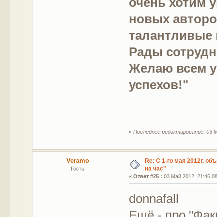
очень хотим 
новых авторо
талантливые 
Рады сотрудн
Желаю всем у
успехов!"
«
Последнее редактирование: 03 М
Veramo
Re: С 1-го мая 2012г. об
на час"
Гость
«
Ответ #25 :
03 Май 2012, 21:46:08
donnafall
Ещё - про "Факи