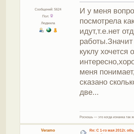
И у меня вопро
Сообщений: 5624
Пол:
посмотрела ка
Людмила
идут,т.е.нет о
работы.Значит
куклу хочется 
интересно,хоро
меня понимает
сказано скольк
две...
Роскошь — это когда изнанка так 
Veramo
Re: С 1-го мая 2012г. об