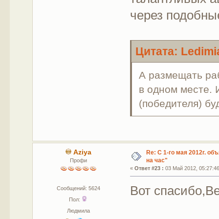
через подобные
Цитата: Ledimi
А размещать раб
в одном месте. 
(победителя) бу
Aziya
Re: С 1-го мая 2012г. об
на час"
Профи
«
Ответ #23 :
03 Май 2012, 05:27:46
Вот спасибо,Ве
Сообщений: 5624
Пол:
Людмила