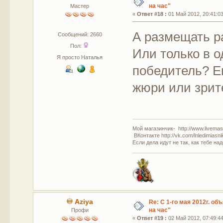
на час"
Мастер
«
Ответ #18 :
01 Май 2012, 20:41:03
А размещать р
Сообщений: 2660
Пол:
Или только в о
Я просто Наталья
победитель? Е
жюри или зрит
Мой магазинчик- http://www.livemast
ВКонтакте http://vk.com/lnledimiasn
Если дела идут не так, как тебе на
Aziya
Re: С 1-го мая 2012г. об
на час"
Профи
«
Ответ #19 :
02 Май 2012, 07:49:44