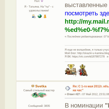
Пол:
выставленные 
Я - Татьяна. На "ты" - с
удовольствием!
посмотреть зде
http://my.mai
%ed%e0-%f7%
«
Последнее редактирование: 07 М
Я еще не волшебник, я только учусь
Мой блог: http://skazki-u-kamina.blo
Я ВК: https://vk.com/id187887278 и
Svetka
Re: С 1-го мая 2012г. об
на час"
Самый стильный мастер
«
Ответ #27 :
07 Май 2012, 23:51:08
В номинации
"
Сообщений: 3835