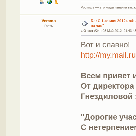
Роскошь — это когда изнанка так 
Veramo
Re: С 1-го мая 2012г. об
на час"
Гость
«
Ответ #24 :
03 Май 2012, 21:43:43
Вот и славно!
http://my.mai
Всем привет и
От директора
Гнездиловой 
"Дорогие учас
С нетерпение