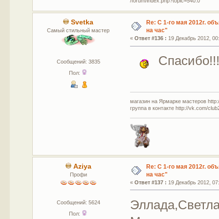
/forum/index.php?topic=540.0
Svetka
Re: С 1-го мая 2012г. об
на час"
Самый стильный мастер
«
Ответ #136 :
19 Декабрь 2012, 00:
Спасибо!!
Сообщений: 3835
Пол:
магазин на Ярмарке мастеров http://
группа в контакте http://vk.com/clu
Aziya
Re: С 1-го мая 2012г. об
на час"
Профи
«
Ответ #137 :
19 Декабрь 2012, 07:
Эллада,Светла
Сообщений: 5624
Пол: