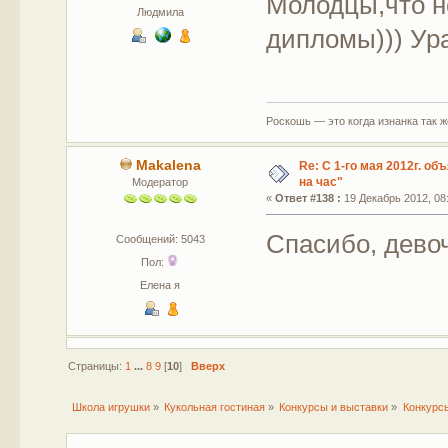
Молодцы,что н
Людмила
дипломы))) Ур
Роскошь — это когда изнанка так 
Makalena
Re: С 1-го мая 2012г. об
на час"
Модератор
«
Ответ #138 :
19 Декабрь 2012, 08:
Спасибо, дево
Сообщений: 5043
Пол:
Елена я
Страницы:
1
...
8
9
[
10
]
Вверх
Школа игрушки
»
Кукольная гостиная
»
Конкурсы и выставки
»
Конкурс