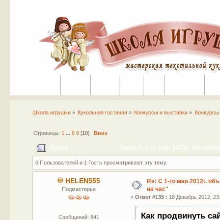
Портал
Помощь
На сайт
Поиск
Вход
Регистрация
Школа игрушки
»
Кукольная гостиная
»
Конкурсы и выставки
»
Конкурсы
Страницы:
1
...
8
9
[
10
]
Вниз
Автор
Тема: С 1-го мая 2012г. объявл
0 Пользователей и 1 Гость просматривают эту тему.
HELEN555
Re: С 1-го мая 2012г. об
на час"
Подмастерье
«
Ответ #135 :
18 Декабрь 2012, 23:
Как продвинуть са
Сообщений: 841