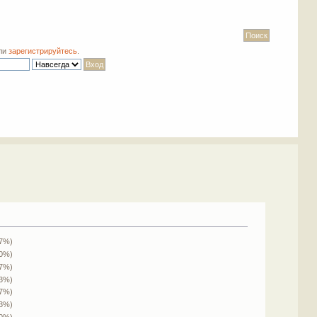
ли
зарегистрируйтесь
.
.7%)
50%)
.7%)
.3%)
.7%)
.3%)
(0%)