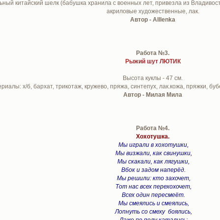
ный китайский шелк (бабушка хранила с военных лет, привезла из Владивосто
акриловые художественные, лак.
Автор - Alllenka
Работа №3.
Рыжий шут ЛЮТИК
Высота куклы - 47 см.
риалы: х/б, бархат, трикотаж, кружево, пряжа, синтепух, лак.кожа, пряжки, бу
Автор - Милая Мила
Работа №4.
Хохотушка.
Мы играли в хохотушки,
Мы визжали, как свинушки,
Мы скакали, как лягушки,
Вбок и задом наперёд.
Мы решили: кто захочет,
Тот нас всех перехохочет,
Всех один пересмеёт.
Мы смеялись и смеялись,
Лопнуть со смеху боялись,
Даже по полу катались: