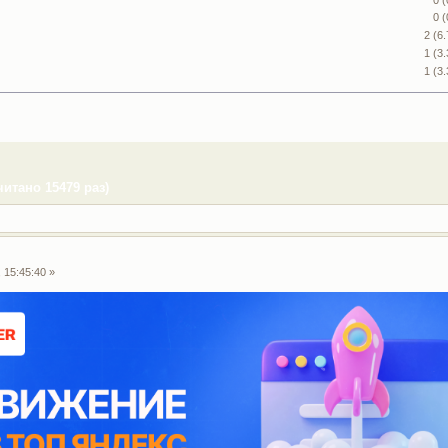
0 
2 (6
1 (3
1 (3
тано 15479 раз)
 15:45:40 »