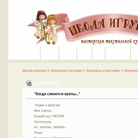
Портал
Помощь
На сайт
Поиск
Вход
Регистрация
Школа игрушки
»
Кукольная гостиная
»
Конкурсы и выставки
»
Конкурс
Голосование
"Когда смеются куклы..."
Чудик и арбузик
Фея Смеха
Рыжий шут ЛЮТИК
Хохотушка
Ах, любовь, любовь...
Теща
На солнечной поляночке