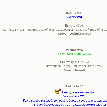
Работа №8.
КУКЛОВОД
Высота 41см.
язь, наполнитель, текстиль разной фактуры, роспись темперной краской и ак
Автор - Ledimiasnikova
Работа № 9.
Клоунесса Тили-Бумка
Высота куклы - 20 см
Материалы: капрон, синтепон, креп-сатин
Автор - TanyaK
Работа № 10
А иногда куклы плачут...
Она любила ЕЁ...
Была всегда веселой, готовой и день, и ночь развлекать св
И вот, девочка выросла, и пришло время им расстат