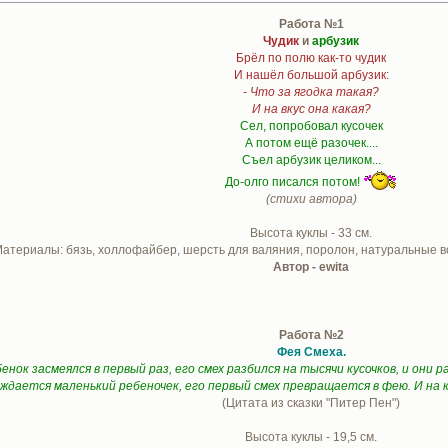
Работа №1
Чудик
и
арбузик
Брёл по полю как-то чудик
И нашёл большой арбузик:
- Что за ягодка такая?
И на вкус она какая?
Сел, попробовал кусочек
А потом ещё разочек....
Съел арбузик целиком...
До-олго писался потом!
(стихи автора)
Высота куклы - 33 см.
атериалы: бязь, холлофайбер, шерсть для валяния, поролон, натуральные во
Автор - ewita
Работа №2
Фея Смеха.
ребенок засмеялся в первый раз, его смех разбился на тысячи кусочков, и они
ождается маленький ребеночек, его первый смех превращается в фею. И на к
(Цитата из сказки "Питер Пен")
Высота куклы - 19,5 см.