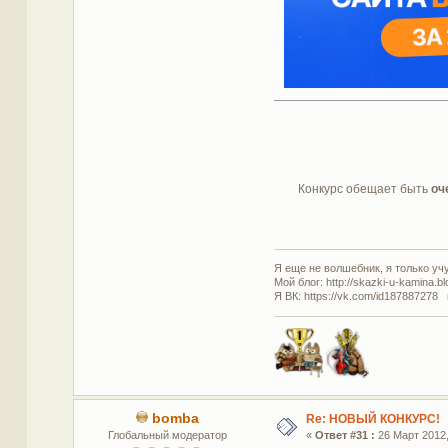
Конкурс обещает быть
оч
Я еще не волшебник, я только учус
Мой блог: http://skazki-u-kamina.b
Я ВК: https://vk.com/id187887278 
bomba
Re: НОВЫЙ КОНКУРС!
Глобальный модератор
«
Ответ #31 :
26 Март 2012,