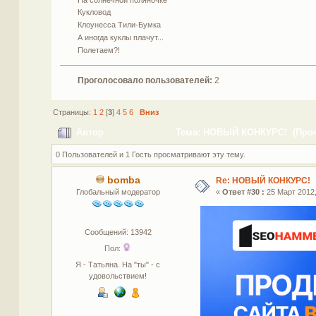
Кукловод
Клоунесса Тили-Бумка
А иногда куклы плачут...
Полетаем?!
Проголосовало пользователей:
2
Страницы:
1
2
[
3
]
4
5
6
Вниз
Автор
Тема: НОВЫЙ КОНКУРС! (Прочи
0 Пользователей и 1 Гость просматривают эту тему.
bomba
Re: НОВЫЙ КОНКУРС!
Глобальный модератор
«
Ответ #30 :
25 Март 2012,
Сообщений: 13942
Пол:
Я - Татьяна. На "ты" - с
удовольствием!