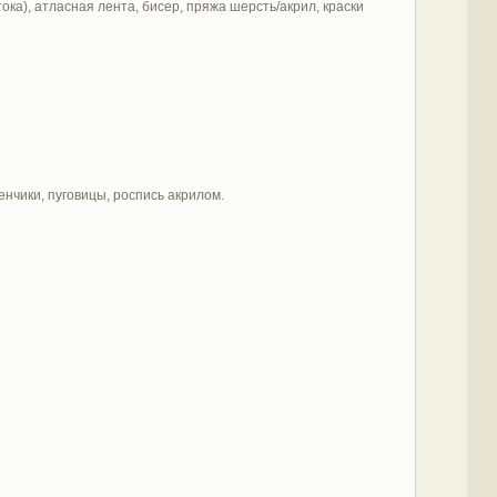
ка), атласная лента, бисер, пряжа шерсть/акрил, краски
бенчики, пуговицы, роспись акрилом.