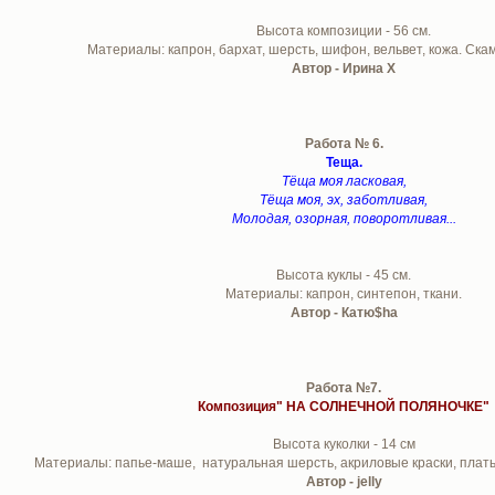
Высота композиции - 56 см.
Материалы: капрон, бархат, шерсть, шифон, вельвет, кожа. Скам
Автор - Ирина Х
Работа № 6.
Теща.
Тёща моя ласковая,
Тёща моя, эх, заботливая,
Молодая, озорная, поворотливая...
Высота куклы - 45 см.
Материалы: капрон, синтепон, ткани.
Автор - Катю$ha
Работа №7.
Композиция" НА СОЛНЕЧНОЙ ПОЛЯНОЧКЕ"
Высота куколки - 14 см
Материалы: папье-маше, натуральная шерсть, акриловые краски, плать
Автор - jelly