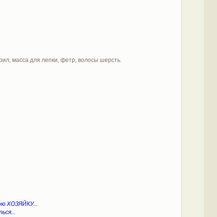
рил, масса для лепки, фетр, волосы шерсть.
ою ХОЗЯЙКУ...
ься...