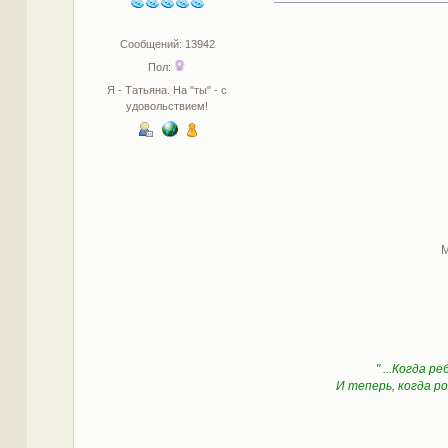
Сообщений: 13942
Пол:
Я - Татьяна. На "ты" - с
удовольствием!
М
" ...Когда 
И теперь, когда р