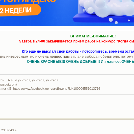
ВНИМАНИЕ-ВНИМАНИЕ!
Завтра в 24-00 заканчивается прием работ на
конкурс "Когда см
Кто еще не выслал свои работы - поторопитесь, времени оста
ень интересным
, но и
очень непростым
в плане выбора победителя, потому
ОЧЕНЬ КРАСИВЫЕ!!!
ОЧЕНЬ ДОБРЫЕ!!!
И, главное, ОЧЕН
ь... А еще учиться, учиться, учиться...
logspot.com/
и на ФБ: https://www.facebook.com/profile.php?id=100006551013716
 23:07:43 »