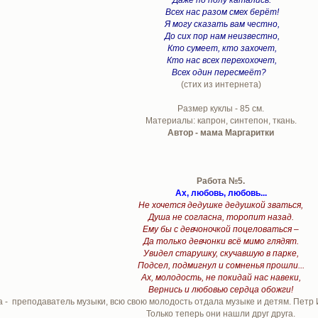
Всех нас разом смех берёт!
Я могу сказать вам честно,
До сих пор нам неизвестно,
Кто сумеет, кто захочет,
Кто нас всех перехохочет,
Всех один пересмеёт?
(стих из интернета)
Размер куклы - 85 см.
Материалы: капрон, синтепон, ткань.
Автор - мама Маргаритки
Работа №5.
Ах, любовь, любовь...
Не хочется дедушке дедушкой зваться,
Душа не согласна, торопит назад.
Ему бы с девчоночкой поцеловаться –
Да только девчонки всё мимо глядят.
Увидел старушку, скучавшую в парке,
Подсел, подмигнул и сомненья прошли...
Ах, молодость, не покидай нас навеки,
Вернись и любовью сердца обожги!
 - преподаватель музыки, всю свою молодость отдала музыке и детям. Петр И
Только теперь они нашли друг друга.