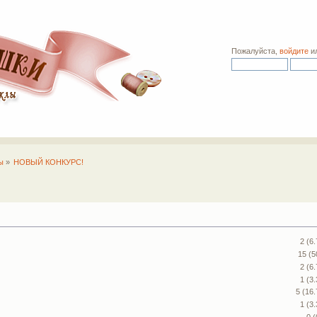
Пожалуйста,
войдите
и
ы
»
НОВЫЙ КОНКУРС!
2 (6
15 (
2 (6
1 (3
5 (16
1 (3
0 