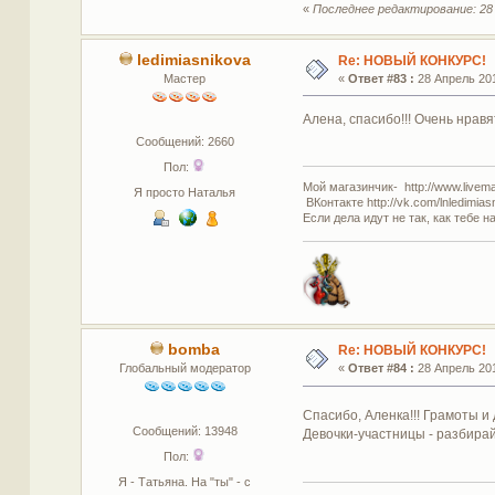
«
Последнее редактирование: 28 
ledimiasnikova
Re: НОВЫЙ КОНКУРС!
Мастер
«
Ответ #83 :
28 Апрель 201
Алена, спасибо!!! Очень нравя
Сообщений: 2660
Пол:
Мой магазинчик- http://www.livemas
Я просто Наталья
ВКонтакте http://vk.com/lnledimias
Если дела идут не так, как тебе н
bomba
Re: НОВЫЙ КОНКУРС!
Глобальный модератор
«
Ответ #84 :
28 Апрель 201
Спасибо, Аленка!!! Грамоты 
Сообщений: 13948
Девочки-участницы - разбирай
Пол:
Я - Татьяна. На "ты" - с