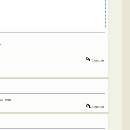
о!
Записан
ователи
Записан