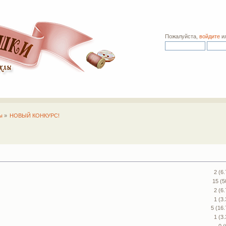
Пожалуйста,
войдите
и
ы
»
НОВЫЙ КОНКУРС!
2 (6
15 (
2 (6
1 (3
5 (16
1 (3
0 