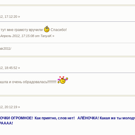
2, 17:12:20 »
а тут мне грамоту вручили
Спасибо!
Апрель 2012, 17:15:08 от TanyaK
»
yak2011/
2, 18:45:52 »
ашла и очень обрадовалась!!!!!!!!!!
2, 20:12:19 »
И ОГРОМНОЕ! Как приятно, слов нет! АЛЁНОЧКА! Какая же ты молодчи
РАААА!