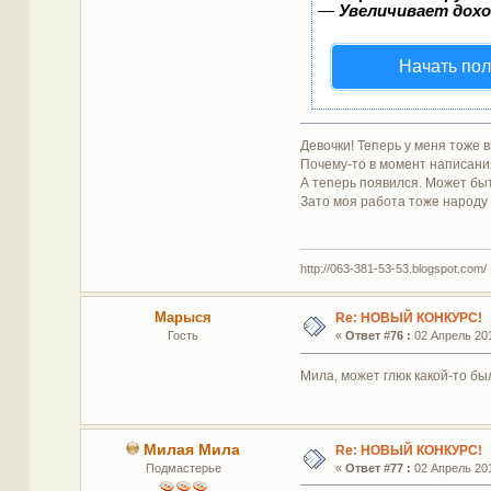
—
Увеличивает дох
Начать пол
Девочки! Теперь у меня тоже 
Почему-то в момент написания
А теперь появился. Может бы
Зато моя работа тоже народу 
http://063-381-53-53.blogspot.com/
Марыся
Re: НОВЫЙ КОНКУРС!
Гость
«
Ответ #76 :
02 Апрель 201
Мила, может глюк какой-то бы
Милая Мила
Re: НОВЫЙ КОНКУРС!
Подмастерье
«
Ответ #77 :
02 Апрель 201