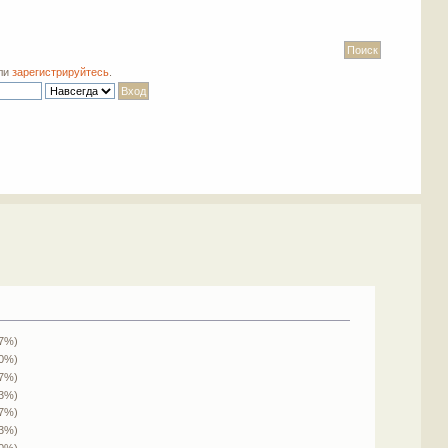
ли
зарегистрируйтесь
.
.7%)
50%)
.7%)
.3%)
.7%)
.3%)
(0%)