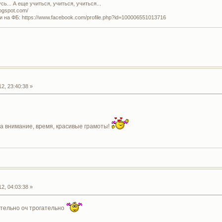
ь... А еще учиться, учиться, учиться...
logspot.com/
и на ФБ: https://www.facebook.com/profile.php?id=100006551013716
2, 23:40:38 »
за внимание, время, красивые грамоты!
2, 04:03:38 »
тельно оч трогательно