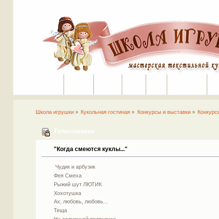
Портал
Помощь
На сайт
Поиск
Вход
Регистрация
Школа игрушки
»
Кукольная гостиная
»
Конкурсы и выставки
»
Конкурс
Голосование
"Когда смеются куклы..."
Чудик и арбузик
Фея Смеха
Рыжий шут ЛЮТИК
Хохотушка
Ах, любовь, любовь...
Теща
На солнечной поляночке