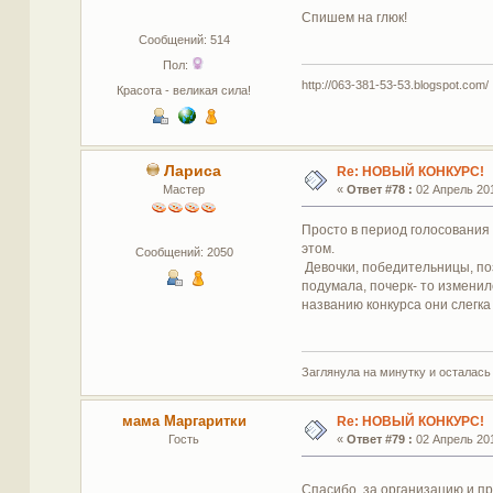
Спишем на глюк!
Сообщений: 514
Пол:
http://063-381-53-53.blogspot.com/
Красота - великая сила!
Лариса
Re: НОВЫЙ КОНКУРС!
Мастер
«
Ответ #78 :
02 Апрель 201
Просто в период голосования ш
этом.
Сообщений: 2050
Девочки, победительницы, поз
подумала, почерк- то изменил
названию конкурса они слегка
Заглянула на минутку и осталась
мама Маргаритки
Re: НОВЫЙ КОНКУРС!
Гость
«
Ответ #79 :
02 Апрель 201
Спасибо, за организацию и п