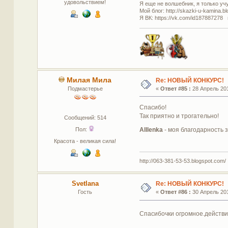
удовольствием!
Я еще не волшебник, я только учус
Мой блог: http://skazki-u-kamina.b
Я ВК: https://vk.com/id187887278 
Милая Мила
Re: НОВЫЙ КОНКУРС!
Подмастерье
«
Ответ #85 :
28 Апрель 201
Спасибо!
Так приятно и трогательно!
Сообщений: 514
Alllenka
- моя благодарность 
Пол:
Красота - великая сила!
http://063-381-53-53.blogspot.com/
Svetlana
Re: НОВЫЙ КОНКУРС!
Гость
«
Ответ #86 :
30 Апрель 201
Спасибочки огромное.действи