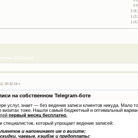
0 
2 (6
1 (3
1 (3
тано 17313 раз)
2, 00:32:19 »
писи на собственном Telegram-боте
ере услуг, знает — без ведения записи клиентов никуда. Мало то
о визитах тоже. Нашли самый бюджетный и оптимальный вариа
елей
первый месяц бесплатно
.
и специалистов, который упрощает ведение записей:
лиентов и напоминает им о визите;
скидки, чаевые, кэшбэк и предоплаты;