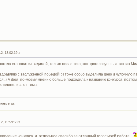
2, 13:02:19 »
кала становится видимой, только после того, как проголосуешь, а так как Ми
дравляю с заслуженной победой! Я тоже особо выделила фею и чулочную паро
ся..) А фея, по-моему мнению больше подходила к названию конкурса, поэтому
 отклонялись от темы.
 навсегда
2, 15:59:58 »
роведение конкурса и отдельное спасибо за отданный голос моей работе.