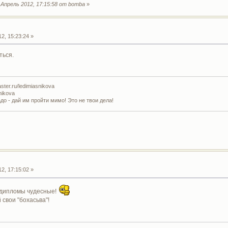
Апрель 2012, 17:15:58 от bomba
»
2, 15:23:24 »
ться.
ter.ru/ledimiasnikova
nikova
адо - дай им пройти мимо! Это не твои дела!
2, 17:15:02 »
и дипломы чудесные!
 свои "бохасьва"!