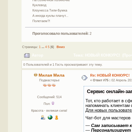
Кукловод
Клоунесса Тили-Бумка
А иногда куклы плачут...
Полетаем?!
Проголосовало пользователей:
2
Страницы:
1
...
4
5
[
6
]
Вниз
Автор
Тема: НОВЫЙ КОНКУРС! (Прочи
0 Пользователей и 1 Гость просматривают эту тему.
Милая Мила
Re: НОВЫЙ КОНКУРС!
Подмастерье
«
Ответ #75 :
02 Апрель 201
Сервис онлайн-за
Сообщений: 514
Тот, кто работает в сф
Пол:
напоминать клиентам 
Для новых пользоват
Красота - великая сила!
Чат-бот для мастеров 
—
Сам записывает к
—
Персонализирует 