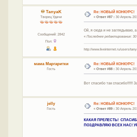
TanyaK
Re: НОВЫЙ КОНКУРС!
Творец Удачи
«
Ответ #87 :
30 Апрель 201
Ой, я сюда и не заглядываю, 
Сообщений: 2842
«
Последнее редактирование: 30 
Пол:
http://www.liveinternet.ru/users/tan
мама Маргаритки
Re: НОВЫЙ КОНКУРС!
Гость
«
Ответ #88 :
30 Апрель 201
Вот спасибо так спасибо!!!!!! З
jelly
Re: НОВЫЙ КОНКУРС!
Гость
«
Ответ #89 :
30 Апрель 201
КАКАЯ ПРЕЛЕСТЬ! СПАСИБОЧК
ПОЗДРАВЛЯЮ ВСЕХ НАС! У