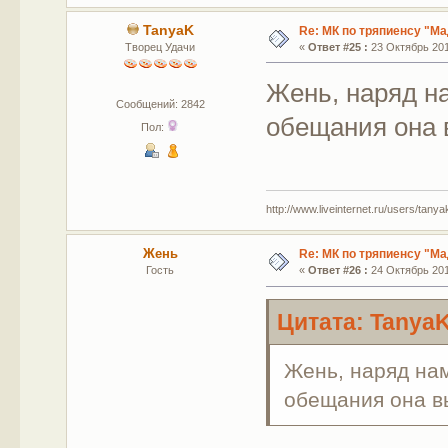
TanyaK
Re: МК по тряпиенсу "М
Творец Удачи
«
Ответ #25 :
23 Октябрь 2012
Жень, наряд на
Сообщений: 2842
обещания она 
Пол:
http://www.liveinternet.ru/users/tany
Жень
Re: МК по тряпиенсу "М
Гость
«
Ответ #26 :
24 Октябрь 2012
Цитата: TanyaK
Жень, наряд нам
обещания она в