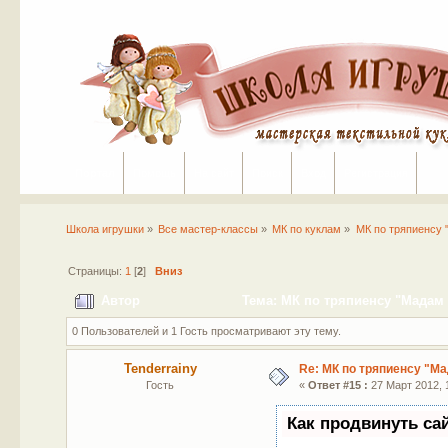
Портал
Помощь
На сайт
Поиск
Вход
Регистрация
Школа игрушки
»
Все мастер-классы
»
МК по куклам
»
МК по тряпиенсу 
Страницы:
1
[
2
]
Вниз
Автор
Тема: МК по тряпиенсу "Мадам 
0 Пользователей и 1 Гость просматривают эту тему.
Tenderrainy
Re: МК по тряпиенсу "М
Гость
«
Ответ #15 :
27 Март 2012, 1
Как продвинуть са