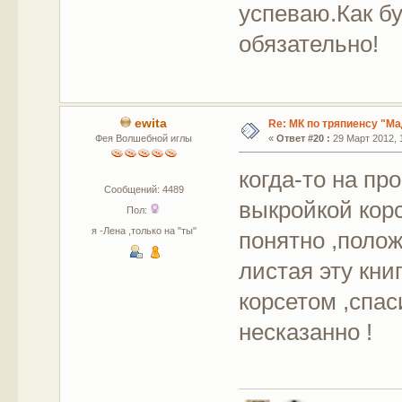
успеваю.Как бу
обязательно!
ewita
Re: МК по тряпиенсу "М
Фея Волшебной иглы
«
Ответ #20 :
29 Март 2012, 1
когда-то на пр
Сообщений: 4489
выкройкой корс
Пол:
я -Лена ,только на "ты"
понятно ,полож
листая эту кни
корсетом ,спас
несказанно !