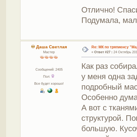
Отлично! Спаси
Подумала, мал
Даша Светлая
Re: МК по тряпиенсу "М
Мастер
«
Ответ #27 :
24 Октябрь 2012
Как раз собира
Сообщений: 2405
у меня одна за
Пол:
Все будет хорошо!
подробный мас
Особенно думал
А вот с тканями
структурой. По
большую. Кусо