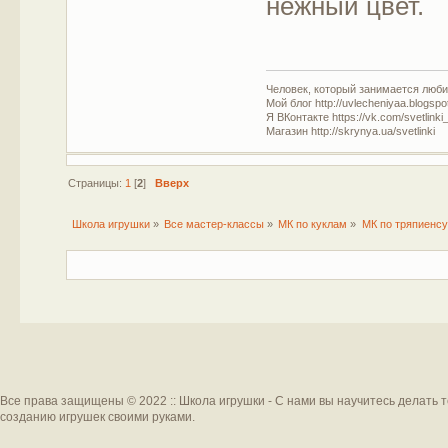
нежный цвет.
Человек, который занимается люб
Мой блог http://uvlecheniyaa.blogspo
Я ВКонтакте https://vk.com/svetlinki
Магазин http://skrynya.ua/svetlinki
Страницы:
1
[
2
]
Вверх
Школа игрушки
»
Все мастер-классы
»
МК по куклам
»
МК по тряпиенсу
Все права защищены © 2022 :: Школа игрушки - С нами вы научитесь делать 
созданию игрушек своими руками.