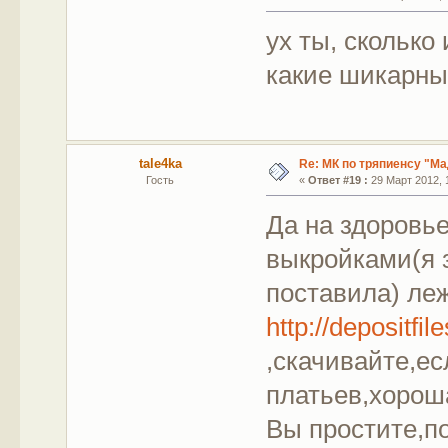
ух ты, сколько
какие шикарные
tale4ka
Re: МК по тряпиенсу "М
Гость
«
Ответ #19 :
29 Март 2012, 1
Да на здоровье
выкройками(я з
поставила) ле
http://depositfil
,скачивайте,ес
платьев,хороша
Вы простите,п