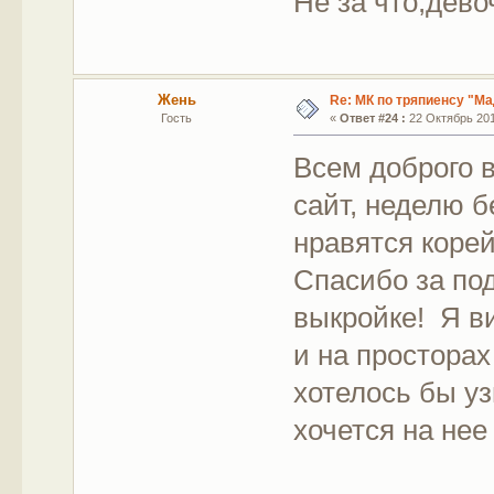
Не за что,дево
Жень
Re: МК по тряпиенсу "М
Гость
«
Ответ #24 :
22 Октябрь 201
Всем доброго 
сайт, неделю 
нравятся коре
Спасибо за по
выкройке! Я ви
и на просторах
хотелось бы уз
хочется на не