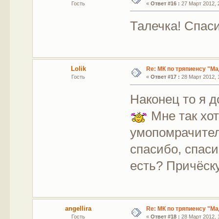
Гость
«
Ответ #16 :
27 Март 2012, 2
Талечка! Спас
Lolik
Re: МК по тряпиенсу "М
Гость
«
Ответ #17 :
28 Март 2012, 1
Наконец то я 
Мне так хо
умопомрачител
спасибо, спасиб
есть? Причёску
angellira
Re: МК по тряпиенсу "М
Гость
«
Ответ #18 :
28 Март 2012, 1