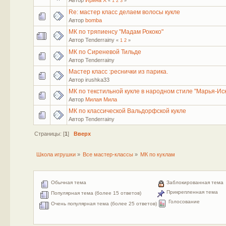
«
1
2
3
»
Re: мастер класс делаем волосы кукле
Автор
bomba
МК по тряпиенсу "Мадам Рококо"
Автор Tenderrainy
«
1
2
»
МК по Сиреневой Тильде
Автор Tenderrainy
Мастер класс :реснички из парика.
Автор irushka33
МК по текстильной кукле в народном стиле "Марья-Ис
Автор
Милая Мила
МК по классической Вальдорфской кукле
Автор Tenderrainy
Страницы: [
1
]
Вверх
Школа игрушки
»
Все мастер-классы
»
МК по куклам
Обычная тема
Заблокированная тема
Прикрепленная тема
Популярная тема (более 15 ответов)
Голосование
Очень популярная тема (более 25 ответов)