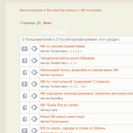
Школа игрушки
»
Все мастер-классы
»
МК по куклам
Страницы: [
1
]
Вниз
Тема
/
Автор
0 Пользователей и 2 Гостей просматривают этот раздел.
МК по куклам-примитивам.
Автор Tenderrainy
«
1
2
3
4
»
Чердачная кукла-ангел Макарка
Автор Tenderrainy
«
1
2
»
Маленький Ангел, выкройка и совсем мини МК
Автор
Lavinia12
МК по текстильной "шарнирке" Стрекозе.
Автор Tenderrainy
«
1
2
3
...
26
»
МК народная игрушка:домовые ,берегини,мотанки,обе
Автор Катю$ha
МК "Баба Яга из чулка"
Автор Lana
Мини МК кукла-пакетница
Автор
Пилигримка
МК по кукле, одежде и обуви от Ирины
Автор
Ирина Х