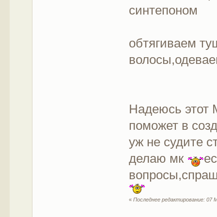
синтепоном
обтягиваем ту
волосы,одеваем
Надеюсь этот М
поможет в соз
уж не судите с
делаю мк
ес
вопросы,спраш
«
Последнее редактирование: 07 М