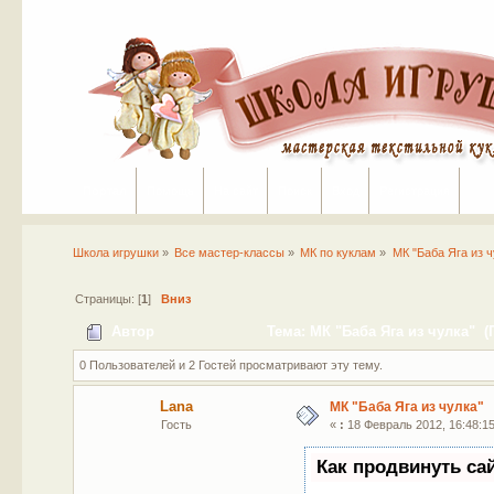
Портал
Помощь
На сайт
Поиск
Вход
Регистрация
Школа игрушки
»
Все мастер-классы
»
МК по куклам
»
МК "Баба Яга из ч
Страницы: [
1
]
Вниз
Автор
Тема: МК "Баба Яга из чулка" (
0 Пользователей и 2 Гостей просматривают эту тему.
Lana
МК "Баба Яга из чулка"
Гость
«
:
18 Февраль 2012, 16:48:15
Как продвинуть са