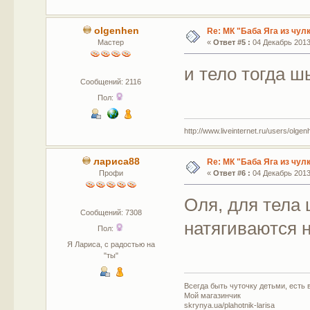
olgenhen
Re: МК "Баба Яга из чул
Мастер
«
Ответ #5 :
04 Декабрь 2013,
и тело тогда ш
Сообщений: 2116
Пол:
http://www.liveinternet.ru/users/olgen
лариса88
Re: МК "Баба Яга из чул
Профи
«
Ответ #6 :
04 Декабрь 2013,
Оля, для тела 
Сообщений: 7308
натягиваются н
Пол:
Я Лариса, с радостью на
"ты"
Всегда быть чуточку детьми, есть в
Мой магазинчик
skrynya.ua/plahotnik-larisa