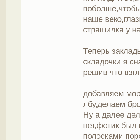
поболше,чтоб
наше веко,гла
страшилка у на
Теперь заклад
складочки,я с
решив что взг
добавляем морщ
лбу,делаем бр
Ну а далее де
нет,фотик был
полосками пор