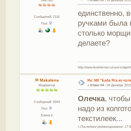
единственно, в
Сообщений: 2116
ручками была 
Пол:
столько морщи
делаете?
http://www.liveinternet.ru/users/olgen
Makalena
Re: МК "Баба Яга из чул
Модератор
«
Ответ #4 :
04 Декабрь 2013,
Олечка
, чтоб
Сообщений: 5043
надо из колгот
Пол:
Елена я
текстилеек...
«
Последнее редактирование: 17 Я