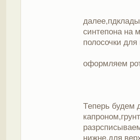
далее,пдклады
синтепона на 
полосочки для 
оформляем ро
Теперь будем д
капроном,грунт
разрсписываем
нижне,для верх