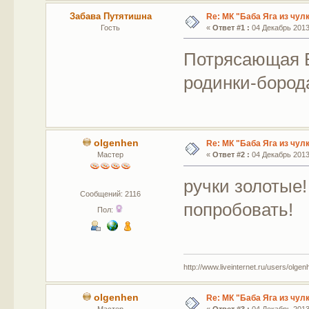
Забава Путятишна
Re: МК "Баба Яга из чул
Гость
«
Ответ #1 :
04 Декабрь 2013,
Потрясающая 
родинки-бород
olgenhen
Re: МК "Баба Яга из чул
Мастер
«
Ответ #2 :
04 Декабрь 2013,
ручки золотые!
Сообщений: 2116
попробовать!
Пол:
http://www.liveinternet.ru/users/olgen
olgenhen
Re: МК "Баба Яга из чул
Мастер
«
Ответ #3 :
04 Декабрь 2013,