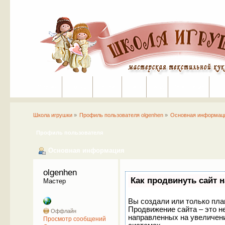
Портал
Помощь
На сайт
Поиск
Вход
Регистрация
Школа игрушки
»
Профиль пользователя olgenhen
»
Основная информац
Профиль пользователя
Основная информация
olgenhen 
Как продвинуть сайт 
Мастер
Вы создали или только план
Продвижение сайта – это н
Оффлайн
направленных на увеличени
Просмотр сообщений