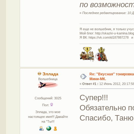
по возможност
«
Последнее редактирование: 10 Д
Я еще не волшебник, я только учусь
Мой блог: http://skazki-u-kamina.blo
Я ВК: https://vk.com/id187887278 и
Эллада
Re: "Вкусная" тонировк
Мини-МК.
Волшебница
«
Ответ #1 :
12 Июнь 2012, 20:17:5
Супер!!!
Сообщений: 3025
Обязательно п
Пол:
Эллада, это мое
Спасибо, Таню
настоящее имя!!! Давайте
на "Ты!!!