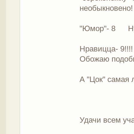
необыкновено
"Юмор"- 8 Ну
Нравицца- 9!!!
Обожаю подоб
А "Цок" самая 
Удачи всем уча