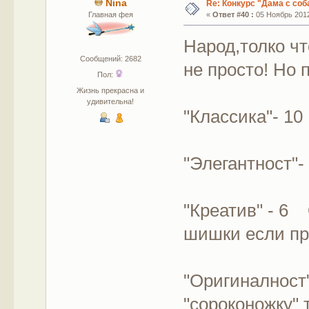
Nina
Re: Конкурс "Дама с соб
Главная фея
«
Ответ #40 :
05 Ноябрь 2012
Народ,толко чт
Сообщений: 2682
не просто! Но 
Пол:
Жизнь прекрасна и
удивительна!
"Классика"- 10
"Элегантност"-
"Креатив" - 6
шишки если пр
"Оригиналност
"сороконожку" 