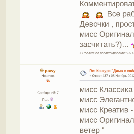
Комментировать
Все раб
Девочки , прос
мисс Оригинал
засчитать?)...
«
Последнее редактирование: 05 Н
pawy
Re: Конкурс "Дама с соб
Новичок
«
Ответ #37 :
05 Ноябрь 2012
мисс Классика 
Сообщений: 7
мисс Элегантн
Пол:
мисс Креатив -
мисс Оригинал
ветер "