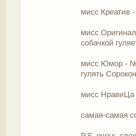
мисс Креатив -
мисс Оригинал
собачкой гуляе
мисс Юмор - №
гулять Сороко
мисс НравиЦа 
самая-самая с
P.S. очень сл