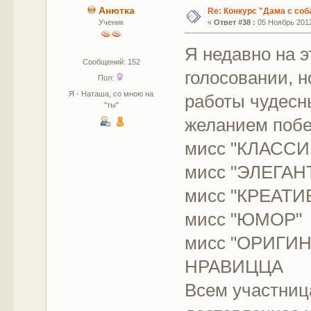
Анютка
Re: Конкурс "Дама с соб
Ученик
«
Ответ #38 :
05 Ноябрь 2012
Я недавно на э
Сообщений: 152
голосовании, н
Пол:
Я - Наташа, со мною на
работы чудесн
"ты"
желанием побе
мисс "КЛАС
мисс "ЭЛЕГА
мисс "КРЕ
мисс "ЮМ
мисс "ОРИГИ
НРАВИЦ
Всем участниц