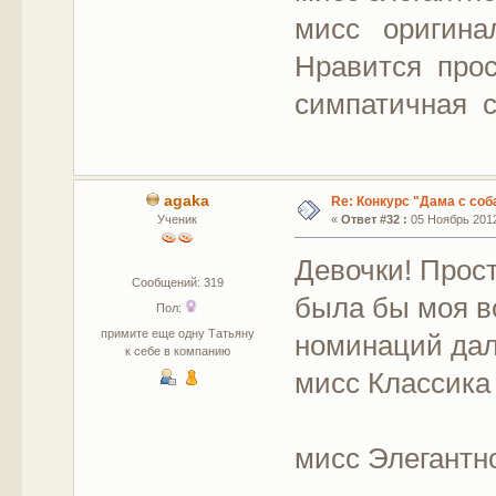
мисс оригина
Нравится прос
симпатичная 
agaka
Re: Конкурс "Дама с соб
Ученик
«
Ответ #32 :
05 Ноябрь 2012
Девочки! Прос
Сообщений: 319
была бы моя во
Пол:
примите еще одну Татьяну
номинаций да
к себе в компанию
мисс Классика
мисс Элегантн