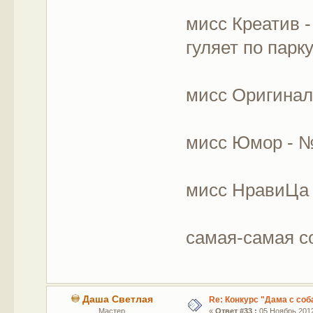
мисс Креатив -
гуляет по парк
мисс Оригинал
мисс Юмор - № 
мисс НравиЦа
самая-самая с
Даша Светлая
Re: Конкурс "Дама с соб
Мастер
«
Ответ #33 :
05 Ноябрь 2012