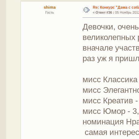
shima
Re: Конкурс "Дама с соб
Гость
«
Ответ #36 :
05 Ноябрь 2012,
Девочки, очень
великолепных р
вначале участв
раз уж я пришла
мисс Классика 
мисс Элегантно
мисс Креатив -
мисс Юмор - 3
номинация Нра
самая интересн