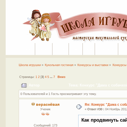
Портал
Помощь
На сайт
Поиск
Вход
Регистрация
Школа игрушки
»
Кукольная гостиная
»
Конкурсы и выставки
»
Конкурсы
Страницы:
1
2
[
3
]
4
5
...
7
Вниз
Автор
Тема: Конкурс "Дама с собачкой
0 Пользователей и 1 Гость просматривают эту тему.
вераснёвая
Re: Конкурс "Дама с соб
Ученик
«
Ответ #30 :
04 Ноябрь 2012
Как продвинуть са
Сообщений: 173