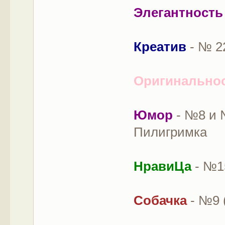
Элегантност
Креатив
- № 2
Оригинально
Юмор
- №8 и №
Пилигримка
НравиЦа
- №15
Собачка
- №9 