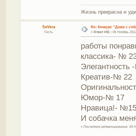
Жизнь прекрасна и уд
SeVera
Re: Конкурс "Дама с соб
Гость
«
Ответ #41 :
05 Ноябрь 2012
работы понрави
классика- № 2
Элегантность 
Креатив-№ 22
Оригинальнос
Юмор-№ 17
Нравица!- №1
И собачка мен
«
Последнее редактирование: 05 Н