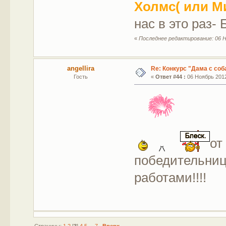
Холмс( или М
нас в это раз- Б
«
Последнее редактирование: 06 Н
angellira
Re: Конкурс "Дама с соб
Гость
«
Ответ #44 :
06 Ноябрь 2012
от
победительниц
работами!!!!
Страницы:
1
2
[
3
]
4
5
...
7
Вверх