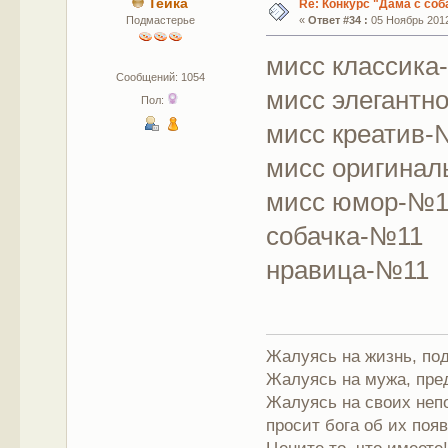
Тейка
Re: Конкурс "Дама с соб
Подмастерье
«
Ответ #34 :
05 Ноябрь 2012
мисс классика
Сообщений: 1054
мисс элегантн
Пол:
мисс креатив
мисс оригина
мисс юмор-№
собачка-№11
нравица-№11
Жалуясь на жизнь, под
Жалуясь на мужа, пре
Жалуясь на своих непо
просит бога об их поя