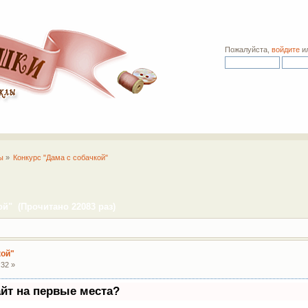
Пожалуйста,
войдите
и
ы
»
Конкурс "Дама с собачкой"
ой" (Прочитано 22083 раз)
кой"
:32 »
айт на первые места?