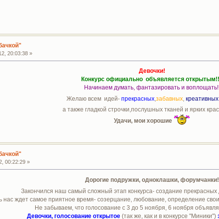
бачкой"
2, 20:03:38 »
Девочки!
Конкурс официально объявляется открытым!!
Начинаем думать, фантазировать и воплощать
Желаю всем идей-
прекрасных
,
забавных
,
креативных
а также гладкой строчки,послушных тканей и ярких кра
Удачи, мои хорошие
бачкой"
, 00:22:29 »
Дорогие подружки, одноклашки, форумчанки
Закончился наш самый сложный этап конкурса- создание прекрасных 
ь нас ждет самое приятное время- созерцание, любование, определение свои
Не забываем, что голосование с 3 до 5 ноября, 6 ноября объявля
Девочки, голосование открытое
(так же, как и в конкурсе "Миники")