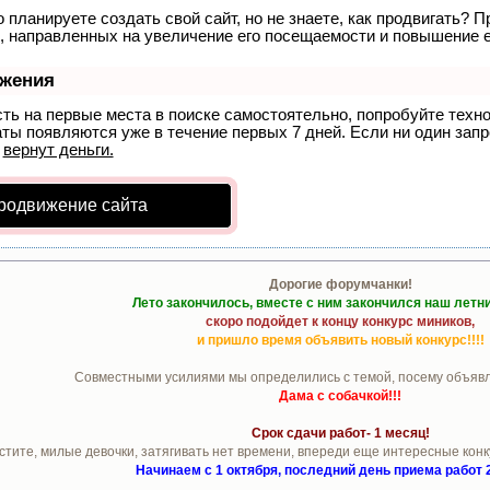
 планируете создать свой сайт, но не знаете, как продвигать? П
, направленных на увеличение его посещаемости и повышение е
ижения
сть на первые места в поиске самостоятельно, попробуйте тех
аты появляются уже в течение первых 7 дней. Если ни один запро
р
вернут деньги.
родвижение сайта
Дорогие форумчанки!
Лето закончилось, вместе с ним закончился наш летн
скоро подойдет к концу конкурс миников,
и пришло время объявить новый конкурс!!!!
Совместными усилиями мы определились с темой, посему объявл
Дама с собачкой!!!
Срок сдачи работ- 1 месяц!
стите, милые девочки, затягивать нет времени, впереди еще интересные конк
Начинаем с 1 октября, последний день приема работ 2