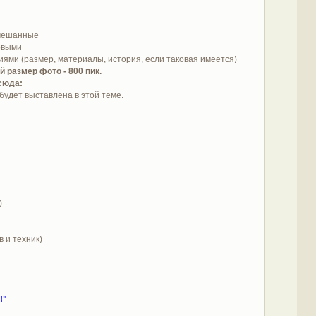
смешанные
овыми
иями (размер, материалы, история, если таковая имеется)
й размер фото - 800 пик.
сюда:
будет выставлена в этой теме.
)
 и техник)
!"