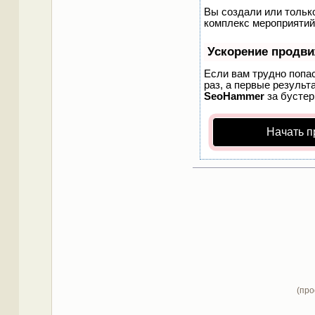
Вы создали или только
комплекс мероприятий
Ускорение продв
Если вам трудно попа
раз, а первые результ
SeoHammer
за бусте
Начать п
(про