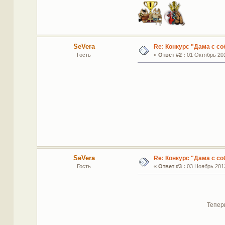
SeVera
Re: Конкурс "Дама с со
Гость
«
Ответ #2 :
01 Октябрь 201
SeVera
Re: Конкурс "Дама с со
Гость
«
Ответ #3 :
03 Ноябрь 2012
Тепер