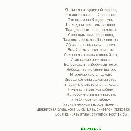
Я пришла из чудесной страны,
Что лежит за спиной синих гор,
Там огромное блюдце луны
На ладони кристальных озер.
Там дворцы из зеленых лесов,
Серенады там птицы поют,
Там ковры из волшебных цветов,
Облака, словно лодки, плывут.
Яркой радуги вьются мосты,
Солнце льет позолоченный сок,
И холодные реки чисты,
Белоснежен прибрежный песок.
Небеса – точно синий шатер,
И горячие льются дожди,
Звезды сотканы в дивный узор,
В гости, милый, ко мне приходи.
Я нектар из цветков соберу,
И с тобой его выпьем вдвоем,
У тебя поцелуй заберу,
Утону в нежном взгляде твоем…
Шарнирная кукла. Рост 58 см. Бязь, синтепон, трикотаж
Собачка - бязь,атлас, синтепон. Рост 17 см.
Работа № 6