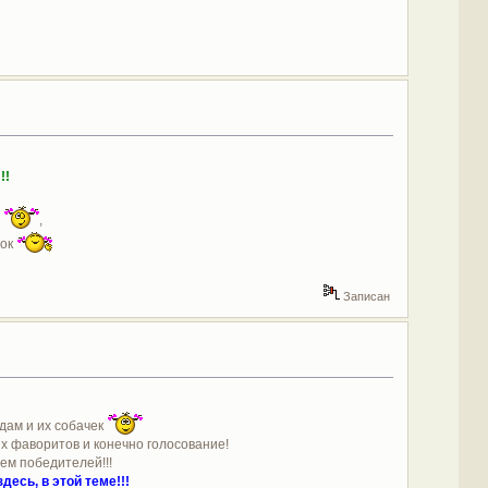
!!
!
,
сок
Записан
!
дам и их собачек
х фаворитов и конечно голосование!
ем победителей!!!
здесь, в этой теме!!!