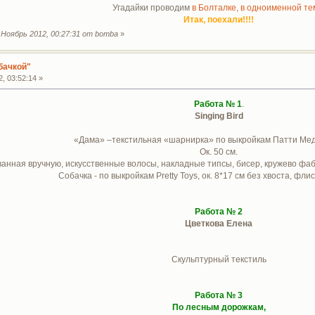
Угадайки проводим
в Болталке, в одноименной те
Итак, поехали!!!!
Ноябрь 2012, 00:27:31 от bomba
»
бачкой"
, 03:52:14 »
Работа № 1
.
Singing Bird
«Дама» –текстильная «шарнирка» по выкройкам Патти Мед
Ок. 50 см.
ванная вручную, искусственные волосы, накладные типсы, бисер, кружево фаб
Собачка - по выкройкам Pretty Toys, ок. 8*17 см без хвоста, фли
Работа № 2
Цветкова Елена
Скульптурный текстиль
Работа № 3
По лесным дорожкам,