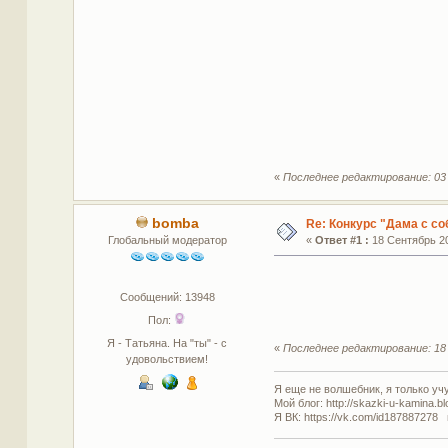
«
Последнее редактирование: 03 
bomba
Re: Конкурс "Дама с со
Глобальный модератор
«
Ответ #1 :
18 Сентябрь 20
Сообщений: 13948
Пол:
Я - Татьяна. На "ты" - с
«
Последнее редактирование: 18 
удовольствием!
Я еще не волшебник, я только учус
Мой блог: http://skazki-u-kamina.b
Я ВК: https://vk.com/id187887278 