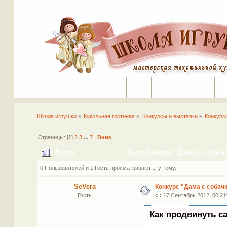
Портал
Помощь
На сайт
Поиск
Вход
Регистрация
Школа игрушки
»
Кукольная гостиная
»
Конкурсы и выставки
»
Конкурс
Страницы: [
1
]
2
3
...
7
Вниз
Автор
Тема: Конкурс "Дама с собачк
0 Пользователей и 1 Гость просматривают эту тему.
SeVera
Конкурс "Дама с собач
Гость
«
:
17 Сентябрь 2012, 00:21
Как продвинуть с