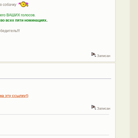
ую собачку
сего ВАШИХ голосов.
во всех пяти номинациях.
бедитель!!!
Записан
на эту ссылку!)
Записан