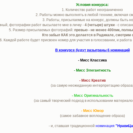
Условия конкурса:
1. Количество работ неограниченно
2. Работы можно выполнять в любой технике, включая 
3. Работы, присылаемые на конкурс, должны быть н
мный, фотографии работ высылаете мне в личку -
4 (четыре) штуки
- с описан
5. Размер присылаемых фотографий:
превью - не менее 400пик, полны
Кто забыл КАК это делается в Радикале, смотрим 
6. Каждой работе будет присвоен номер для участия в голосовании, и работа 
В конкурсе будут разыграны 6 номинаций
- Мисс Классика
- Мисс Элегантность
- Мисс Креатив
(за самую неожиданную интерпретацию образа
- Мисс Оригинальность
(за самый творческий подход в использовании материалов
- Мисс Юмор
(самое забавное воплощение образа)
- и, ставшая традиционной
номинация
"НравиЦа