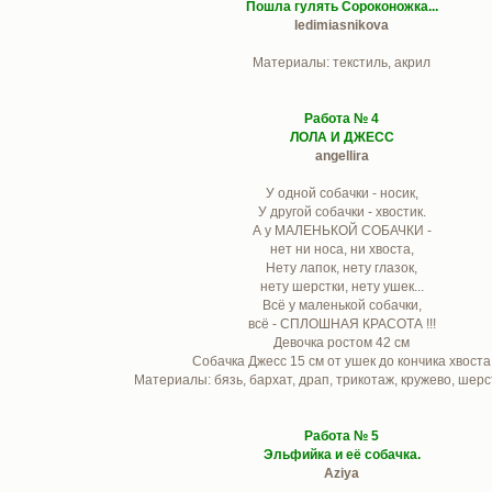
Пошла гулять Сороконожка...
ledimiasnikova
Материалы: текстиль, акрил
Работа № 4
ЛОЛА И ДЖЕСС
angellira
У одной собачки - носик,
У другой собачки - хвостик.
А у МАЛЕНЬКОЙ СОБАЧКИ -
нет ни носа, ни хвоста,
Нету лапок, нету глазок,
нету шерстки, нету ушек...
Всё у маленькой собачки,
всё - СПЛОШНАЯ КРАСОТА !!!
Девочка ростом 42 см
Собачка Джесс 15 см от ушек до кончика хвоста
Материалы: бязь, бархат, драп, трикотаж, кружево, шерс
Работа № 5
Эльфийка и её собачка.
Aziya