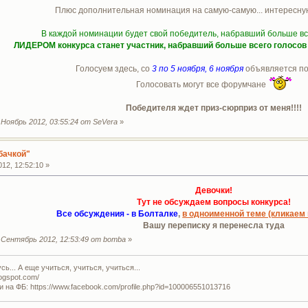
Плюс дополнительная номинация на самую-самую... интересн
В каждой номинации будет свой победитель, набравший больше в
ЛИДЕРОМ конкурса станет участник, набравший больше всего голосов 
Голосуем здесь, со
3 по 5 ноября, 6 ноября
объявляется по
Голосовать могут все форумчане
Победителя ждет приз-сюрприз от меня!!!!
Ноябрь 2012, 03:55:24 от SeVera
»
бачкой"
12, 12:52:10 »
Девочки!
Тут не обсуждаем вопросы конкурса!
Все обсуждения - в Болталке
,
в одноименной теме (кликаем 
Вашу переписку я перенесла туда
Сентябрь 2012, 12:53:49 от bomba
»
ь... А еще учиться, учиться, учиться...
logspot.com/
и на ФБ: https://www.facebook.com/profile.php?id=100006551013716