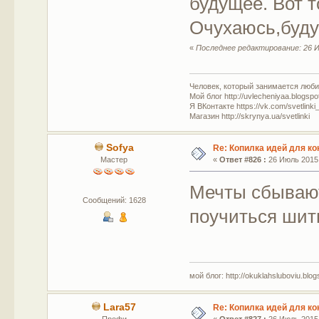
будущее. Вот т
Очухаюсь,буду
«
Последнее редактирование: 26 И
Человек, который занимается люб
Мой блог http://uvlecheniyaa.blogspo
Я ВКонтакте https://vk.com/svetlinki
Магазин http://skrynya.ua/svetlinki
Sofya
Re: Копилка идей для ко
Мастер
«
Ответ #826 :
26 Июль 2015,
Мечты сбывают
Сообщений: 1628
поучиться шить
мой блог: http://okuklahsluboviu.blogs
Lara57
Re: Копилка идей для ко
Профи
«
Ответ #827 :
26 Июль 2015,