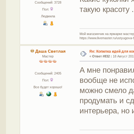
Сообщений: 3728
такую красоту .
Пол:
Людмила
Мой магазинчик на ярмарке мастер
https://www.livemaster.ru/ustyugova-
Даша Светлая
Re: Копилка идей для ко
Мастер
«
Ответ #832 :
18 Август 2015
А мне понрави
Сообщений: 2405
вообще не исп
Пол:
Все будет хорошо!
можно смело д
продумать и сд
интерьера, но 