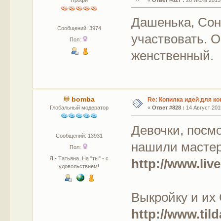
Дашенька, Соне
Сообщений: 3974
участвовать. О
Пол:
женственный.
bomba
Re: Копилка идей для ко
Глобальный модератор
«
Ответ #828 :
14 Август 2015
Девочки, посм
Сообщений: 13931
нашили мастер
Пол:
Я - Татьяна. На "ты" - с
http://www.liv
удовольствием!
Выкройку и их
http://www.til