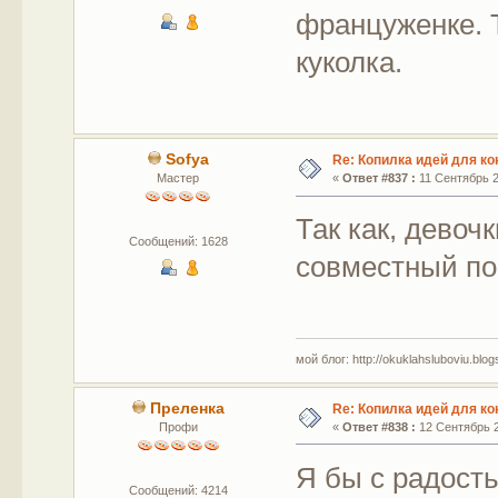
француженке. 
куколка.
Sofya
Re: Копилка идей для ко
Мастер
«
Ответ #837 :
11 Сентябрь 2
Так как, девоч
Сообщений: 1628
совместный п
мой блог: http://okuklahsluboviu.blogs
Преленка
Re: Копилка идей для ко
Профи
«
Ответ #838 :
12 Сентябрь 2
Я бы с радост
Сообщений: 4214