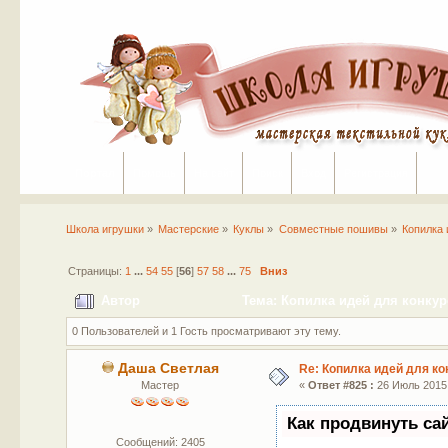
Портал
Помощь
На сайт
Поиск
Вход
Регистрация
Школа игрушки
»
Мастерские
»
Куклы
»
Совместные пошивы
»
Копилка 
Страницы:
1
...
54
55
[
56
]
57
58
...
75
Вниз
Автор
Тема: Копилка идей для конкур
0 Пользователей и 1 Гость просматривают эту тему.
Даша Светлая
Re: Копилка идей для ко
Мастер
«
Ответ #825 :
26 Июль 2015,
Как продвинуть са
Сообщений: 2405