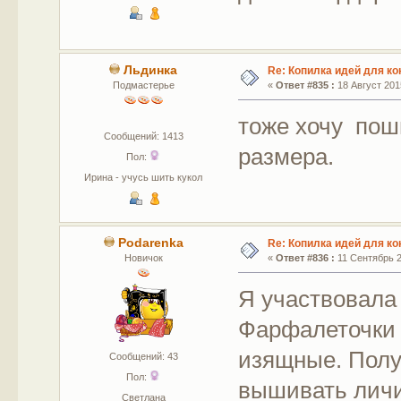
Льдинка
Re: Копилка идей для ко
Подмастерье
«
Ответ #835 :
18 Август 2015
тоже хочу пош
Сообщений: 1413
размера.
Пол:
Ирина - учусь шить кукол
Podarenka
Re: Копилка идей для ко
Новичок
«
Ответ #836 :
11 Сентябрь 20
Я участвовала
Фарфалеточки 
изящные. Полу
Сообщений: 43
Пол:
вышивать личи
Светлана