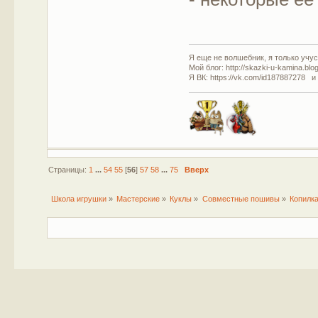
Я еще не волшебник, я только учусь
Мой блог: http://skazki-u-kamina.blo
Я ВК: https://vk.com/id187887278 и
Страницы:
1
...
54
55
[
56
]
57
58
...
75
Вверх
Школа игрушки
»
Мастерские
»
Куклы
»
Совместные пошивы
»
Копилка