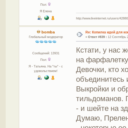
Пол:
Я Елена
http://www.liveinternet.ru/users/42880
bomba
Re: Копилка идей для ко
Глобальный модератор
«
Ответ #839 :
12 Сентябрь 2
Кстати, у нас 
Сообщений: 13931
на фарфалетку
Пол:
Я - Татьяна. На "ты" - с
Девочки, кто х
удовольствием!
объединитесь 
Выкройки и об
тильдоманов. 
- и шейте на з
Думаю, Прелен
- некоторые ее