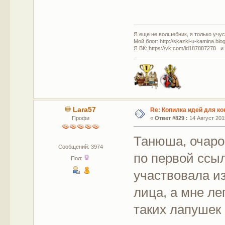
Я еще не волшебник, я только учусь
Мой блог: http://skazki-u-kamina.blo
Я ВК: https://vk.com/id187887278 и
Lara57
Re: Копилка идей для ко
Профи
«
Ответ #829 :
14 Август 2015
Танюша, очаро
Сообщений: 3974
по первой ссы
Пол:
участвовала из
лица, а мне ле
таких лапушек