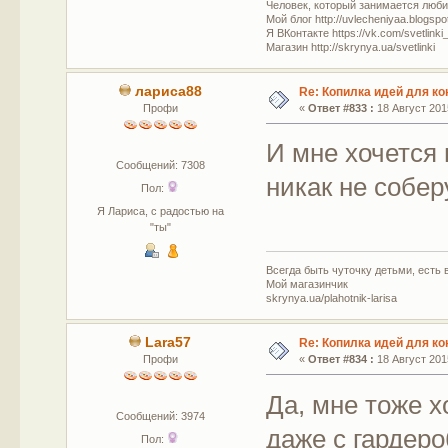
Человек, который занимается люб
Мой блог http://uvlecheniyaa.blogspo
Я ВКонтакте https://vk.com/svetlinki
Магазин http://skrynya.ua/svetlinki
лариса88
Re: Копилка идей для ко
Профи
«
Ответ #833 :
18 Август 2015
И мне хочется
Сообщений: 7308
никак не собер
Пол:
Я Лариса, с радостью на
"ты"
Всегда быть чуточку детьми, есть в
Мой магазинчик
skrynya.ua/plahotnik-larisa
Lara57
Re: Копилка идей для ко
Профи
«
Ответ #834 :
18 Август 2015
Да, мне тоже х
Сообщений: 3974
даже с гардеро
Пол: