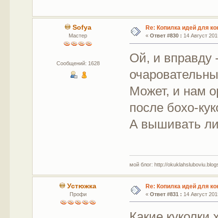
Sofya
Re: Копилка идей для ко
Мастер
«
Ответ #830 :
14 Август 2015
Ой, и вправду 
Сообщений: 1628
очаровательные
Может, и нам о
после бохо-кук
А вышивaть ли
мой блог: http://okuklahsluboviu.blogs
Устюжка
Re: Копилка идей для ко
Профи
«
Ответ #831 :
14 Август 2015
Какие куколки