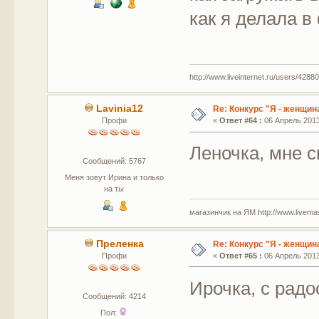
как я делала в
http://www.liveinternet.ru/users/42880
Lavinia12
Re: Конкурс "Я - женщина
Профи
«
Ответ #64 :
06 Апрель 2013,
Леночка, мне с
Сообщений: 5767
Меня зовут Ирина и только
на ты
магазинчик на ЯМ http://www.livemaste
Преленка
Re: Конкурс "Я - женщина
Профи
«
Ответ #65 :
06 Апрель 2013,
Ирочка, с радо
Сообщений: 4214
Пол: