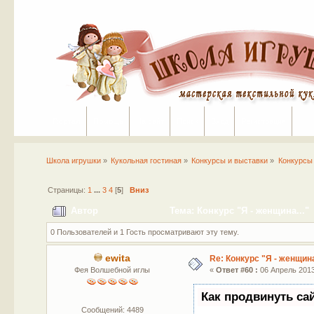
Портал
Помощь
На сайт
Поиск
Вход
Регистрация
Школа игрушки
»
Кукольная гостиная
»
Конкурсы и выставки
»
Конкурсы
Страницы:
1
...
3
4
[
5
]
Вниз
Автор
Тема: Конкурс "Я - женщина..."
0 Пользователей и 1 Гость просматривают эту тему.
ewita
Re: Конкурс "Я - женщина
Фея Волшебной иглы
«
Ответ #60 :
06 Апрель 2013,
Как продвинуть са
Сообщений: 4489