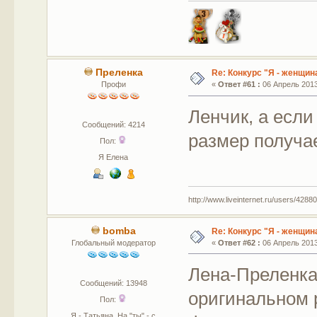
Преленка
Re: Конкурс "Я - женщина
Профи
«
Ответ #61 :
06 Апрель 2013,
Ленчик, а если
Сообщений: 4214
размер получае
Пол:
Я Елена
http://www.liveinternet.ru/users/42880
bomba
Re: Конкурс "Я - женщина
Глобальный модератор
«
Ответ #62 :
06 Апрель 2013,
Лена-Преленка,
Сообщений: 13948
оригинальном 
Пол:
Я - Татьяна. На "ты" - с