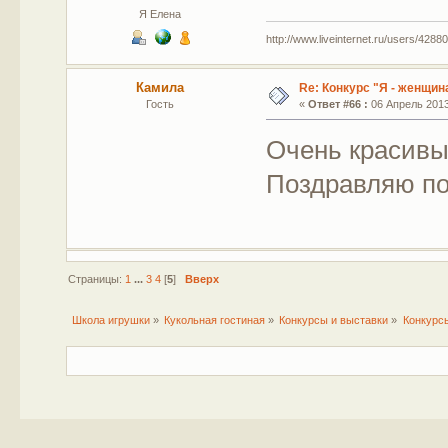
Я Елена
http://www.liveinternet.ru/users/42880
Камила
Re: Конкурс "Я - женщина
Гость
«
Ответ #66 :
06 Апрель 2013,
Очень красивы
Поздравляю по
Страницы:
1
...
3
4
[
5
]
Вверх
Школа игрушки
»
Кукольная гостиная
»
Конкурсы и выставки
»
Конкурс