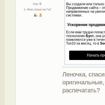
Вы создали или только 
Пол:
Продвижение сайта – эт
я -Лена ,только на "ты"
направленных на увели
системах.
Ускорение продви
Если вам трудно попаст
технологию
Буст
, она 
появляются уже в течен
Топ10 за месяц, то в
Se
Начать пр
Леночка, спаси
оригинальные, 
распечатать?