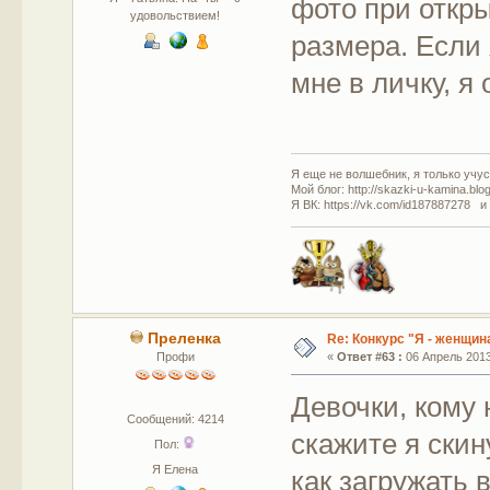
фото при откры
удовольствием!
размера. Если
мне в личку, я
Я еще не волшебник, я только учусь
Мой блог: http://skazki-u-kamina.blo
Я ВК: https://vk.com/id187887278 и
Преленка
Re: Конкурс "Я - женщина
Профи
«
Ответ #63 :
06 Апрель 2013,
Девочки, кому 
Сообщений: 4214
скажите я скин
Пол:
Я Елена
как загружать 