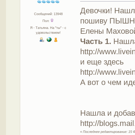
Девочки! Нашл
Сообщений: 13948
пошиву ПЫШН
Пол:
Я - Татьяна. На "ты" - с
Елены Махово
удовольствием!
Часть 1.
Нашла
http://www.live
и еще здесь
http://www.live
А вот о чем ид
Нашла и доба
http://blogs.ma
«
Последнее редактирование: 15 Ф