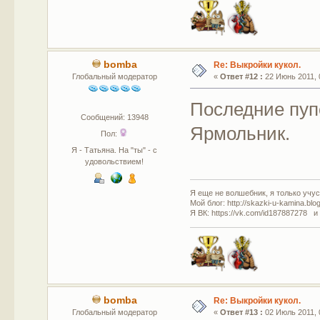
bomba
Re: Выкройки кукол.
Глобальный модератор
«
Ответ #12 :
22 Июнь 2011, 
Последние пуп
Сообщений: 13948
Ярмольник.
Пол:
Я - Татьяна. На "ты" - с
удовольствием!
Я еще не волшебник, я только учусь
Мой блог: http://skazki-u-kamina.blo
Я ВК: https://vk.com/id187887278 и
bomba
Re: Выкройки кукол.
Глобальный модератор
«
Ответ #13 :
02 Июль 2011, 