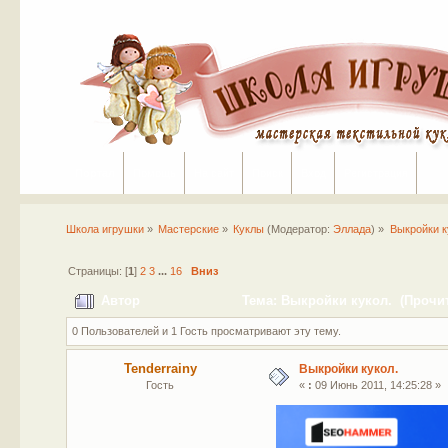
Портал
Помощь
На сайт
Поиск
Вход
Регистрация
Школа игрушки
»
Мастерские
»
Куклы
(Модератор:
Эллада
) »
Выкройки к
Страницы: [
1
]
2
3
...
16
Вниз
Автор
Тема: Выкройки кукол. (Прочит
0 Пользователей и 1 Гость просматривают эту тему.
Tenderrainy
Выкройки кукол.
Гость
«
:
09 Июнь 2011, 14:25:28 »