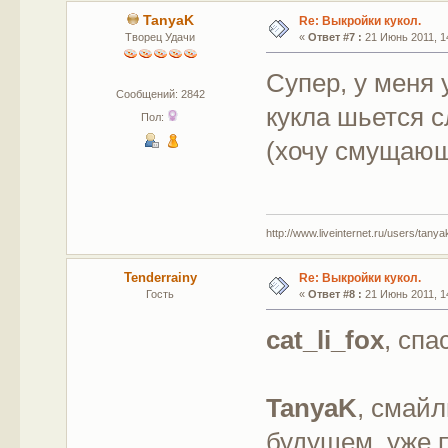
TanyaK
Re: Выкройки кукол.
Творец Удачи
«
Ответ #7 :
21 Июнь 2011, 14
Супер, у меня 
Сообщений: 2842
кукла шьется с
Пол:
(хочу смущающ
http://www.liveinternet.ru/users/tany
Tenderrainy
Re: Выкройки кукол.
Гость
«
Ответ #8 :
21 Июнь 2011, 14
cat_li_fox
, спа
TanyaK
, смай
будущем, уже п