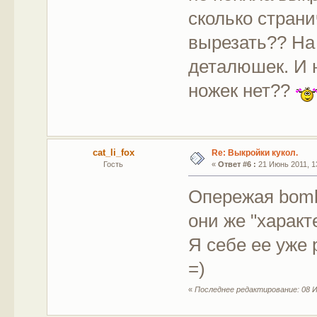
сколько страни
вырезать?? На
деталюшек. И н
ножек нет??
cat_li_fox
Re: Выкройки кукол.
Гость
«
Ответ #6 :
21 Июнь 2011, 13
Опережая bomb
они же "характ
Я себе ее уже 
=)
«
Последнее редактирование: 08 И