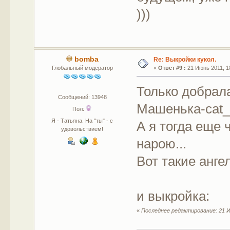
)))
bomba
Re: Выкройки кукол.
Глобальный модератор
«
Ответ #9 :
21 Июнь 2011, 18
Только добрала
Сообщений: 13948
Машенька-cat_l
Пол:
Я - Татьяна. На "ты" - с
А я тогда еще 
удовольствием!
нарою...
Вот такие анге
и выкройка:
«
Последнее редактирование: 21 И