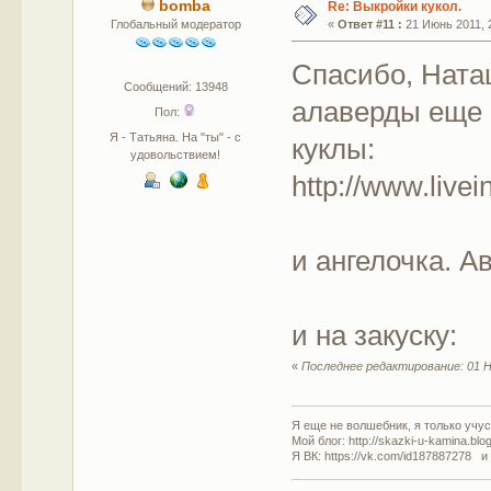
bomba
Re: Выкройки кукол.
Глобальный модератор
«
Ответ #11 :
21 Июнь 2011, 2
Спасибо, Ната
Сообщений: 13948
алаверды еще 
Пол:
Я - Татьяна. На "ты" - с
куклы:
удовольствием!
http://www.live
и ангелочка. 
и на закуску:
«
Последнее редактирование: 01 Н
Я еще не волшебник, я только учусь
Мой блог: http://skazki-u-kamina.blo
Я ВК: https://vk.com/id187887278 и