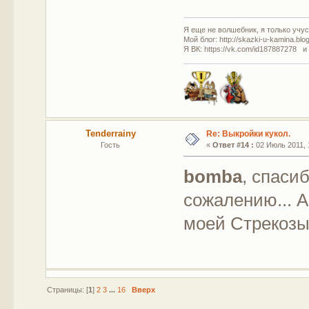
Я еще не волшебник, я только учусь
Мой блог: http://skazki-u-kamina.blo
Я ВК: https://vk.com/id187887278 и
Tenderrainy
Re: Выкройки кукол.
Гость
«
Ответ #14 :
02 Июль 2011, 
bomba
, спаси
сожалению... А
моей Стрекозы 
Страницы: [
1
]
2
3
...
16
Вверх