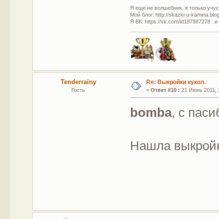
Я еще не волшебник, я только учусь
Мой блог: http://skazki-u-kamina.blo
Я ВК: https://vk.com/id187887278 и
Tenderrainy
Re: Выкройки кукол.
Гость
«
Ответ #10 :
21 Июнь 2011, 
bomba
, с паси
Нашла выкройк