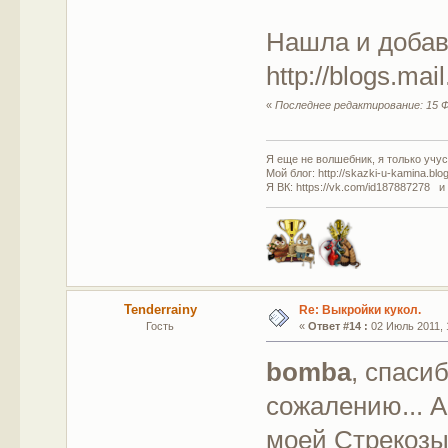
Нашла и доба
http://blogs.ma
«
Последнее редактирование: 15 Ф
Я еще не волшебник, я только учусь
Мой блог: http://skazki-u-kamina.blo
Я ВК: https://vk.com/id187887278 и
Tenderrainy
Re: Выкройки кукол.
Гость
«
Ответ #14 :
02 Июль 2011, 
bomba
, спаси
сожалению... А
моей Стрекозы 