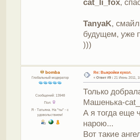
cat_li_fox
, спа
TanyaK
, смай
будущем, уже п
)))
bomba
Re: Выкройки кукол.
Глобальный модератор
«
Ответ #9 :
21 Июнь 2011, 18
Только добрала
Сообщений: 13948
Машенька-cat_l
Пол:
Я - Татьяна. На "ты" - с
А я тогда еще 
удовольствием!
нарою...
Вот такие анге