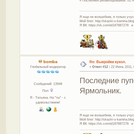
«
Последнее редактирование: 01 Н
Я еще не волшебник, я только учусь
Мой блог: http://skazki-u-kamina.blo
Я ВК: https://vk.com/id187887278 и
bomba
Re: Выкройки кукол.
Глобальный модератор
«
Ответ #12 :
22 Июнь 2011, 
Последние пуп
Сообщений: 13948
Ярмольник.
Пол:
Я - Татьяна. На "ты" - с
удовольствием!
Я еще не волшебник, я только учусь
Мой блог: http://skazki-u-kamina.blo
Я ВК: https://vk.com/id187887278 и