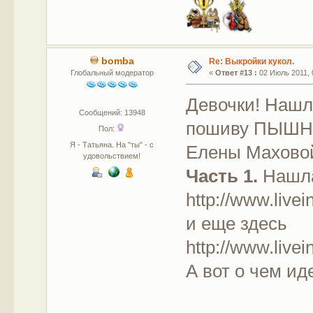
bomba
Re: Выкройки кукол.
Глобальный модератор
«
Ответ #13 :
02 Июль 2011, 
Девочки! Нашл
Сообщений: 13948
пошиву ПЫШН
Пол:
Я - Татьяна. На "ты" - с
Елены Махово
удовольствием!
Часть 1.
Нашла
http://www.live
и еще здесь
http://www.live
А вот о чем ид