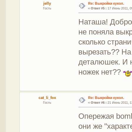
jelly
Re: Выкройки кукол.
Гость
«
Ответ #5 :
17 Июнь 2011, 09
Наташа! Добро
не поняла выкр
сколько страни
вырезать?? На
деталюшек. И н
ножек нет??
cat_li_fox
Re: Выкройки кукол.
Гость
«
Ответ #6 :
21 Июнь 2011, 13
Опережая bomb
они же "характ