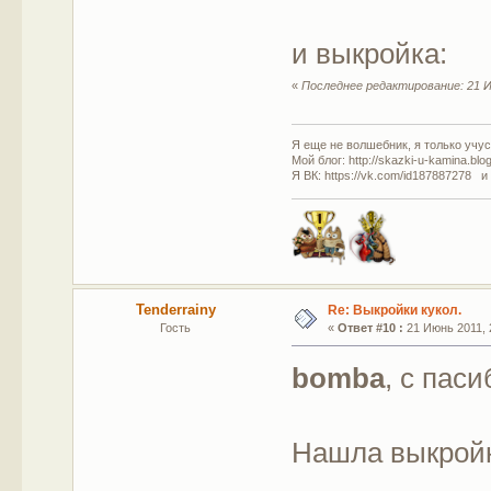
и выкройка:
«
Последнее редактирование: 21 И
Я еще не волшебник, я только учусь
Мой блог: http://skazki-u-kamina.blo
Я ВК: https://vk.com/id187887278 и
Tenderrainy
Re: Выкройки кукол.
Гость
«
Ответ #10 :
21 Июнь 2011, 
bomba
, с паси
Нашла выкройк