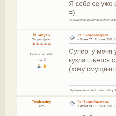
Я себе ее уже 
=)
«
Последнее редактирование: 08 И
TanyaK
Re: Выкройки кукол.
Творец Удачи
«
Ответ #7 :
21 Июнь 2011, 14
Супер, у меня 
Сообщений: 2842
кукла шьется с
Пол:
(хочу смущающ
http://www.liveinternet.ru/users/tany
Tenderrainy
Re: Выкройки кукол.
Гость
«
Ответ #8 :
21 Июнь 2011, 14