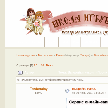
Портал
Помощь
На сайт
Поиск
Вход
Регистрация
Школа игрушки
»
Мастерские
»
Куклы
(Модератор:
Эллада
) »
Выкройки к
Страницы: [
1
]
2
3
...
16
Вниз
Автор
Тема: Выкройки кукол. (Прочит
0 Пользователей и 2 Гостей просматривают эту тему.
Tenderrainy
Выкройки кукол.
Гость
«
:
09 Июнь 2011, 14:25:28 »
Сервис онлайн-зап