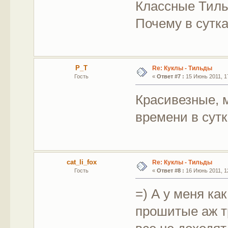
Классные Тильд
Почему в сутка
P_T
Re: Куклы - Тильды
Гость
«
Ответ #7 :
15 Июнь 2011, 17
Красивезные, м
времени в сут
cat_li_fox
Re: Куклы - Тильды
Гость
«
Ответ #8 :
16 Июнь 2011, 12
=) А у меня ка
прошитые аж т