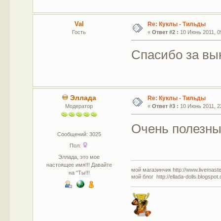
Val
Re: Куклы - Тильды
Гость
«
Ответ #2 :
10 Июнь 2011, 09
Спасибо за вык
Эллада
Re: Куклы - Тильды
Модератор
«
Ответ #3 :
10 Июнь 2011, 22
Очень полезные
Сообщений: 3025
Пол:
Эллада, это мое
настоящее имя!!! Давайте
мой магазинчик http://www.livemaster
на "Ты!!!
мой блог http://ellada-dolls.blogspot