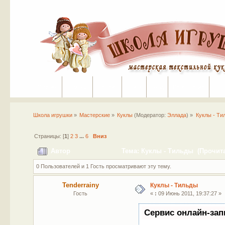
Портал
Помощь
На сайт
Поиск
Вход
Регистрация
Школа игрушки
»
Мастерские
»
Куклы
(Модератор:
Эллада
) »
Куклы - Ти
Страницы: [
1
]
2
3
...
6
Вниз
Автор
Тема: Куклы - Тильды (Прочита
0 Пользователей и 1 Гость просматривают эту тему.
Tenderrainy
Куклы - Тильды
Гость
«
:
09 Июнь 2011, 19:37:27 »
Сервис онлайн-зап