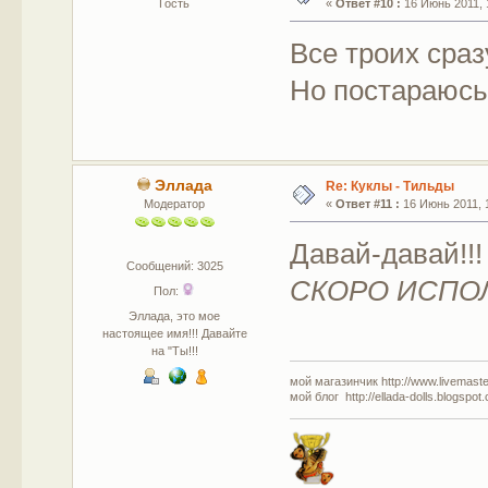
Гость
«
Ответ #10 :
16 Июнь 2011, 
Все троих сразу
Но постараюсь 
Эллада
Re: Куклы - Тильды
Модератор
«
Ответ #11 :
16 Июнь 2011, 1
Давай-давай!!!
Сообщений: 3025
СКОРО ИСПОЛ
Пол:
Эллада, это мое
настоящее имя!!! Давайте
на "Ты!!!
мой магазинчик http://www.livemaster
мой блог http://ellada-dolls.blogspot