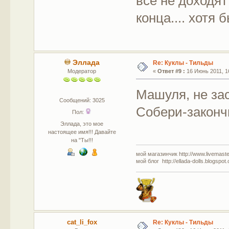
все не доходят
конца.... хотя 
Эллада
Re: Куклы - Тильды
Модератор
«
Ответ #9 :
16 Июнь 2011, 16
Машуля, не зас
Сообщений: 3025
Собери-закончи
Пол:
Эллада, это мое
настоящее имя!!! Давайте
на "Ты!!!
мой магазинчик http://www.livemaster
мой блог http://ellada-dolls.blogspot
cat_li_fox
Re: Куклы - Тильды